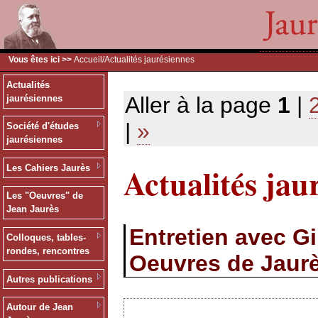
Vous êtes ici >>
Accueil
/Actualités jaurésiennes
Actualités
Aller à la page
1
|
jaurésiennes
|
»
Société d'études
jaurésiennes
Actualités jau
Les Cahiers Jaurès
Les "Oeuvres" de
Jean Jaurès
Entretien avec G
Colloques, tables-
rondes, rencontres
Oeuvres de Jaur
Autres publications
Autour de Jean