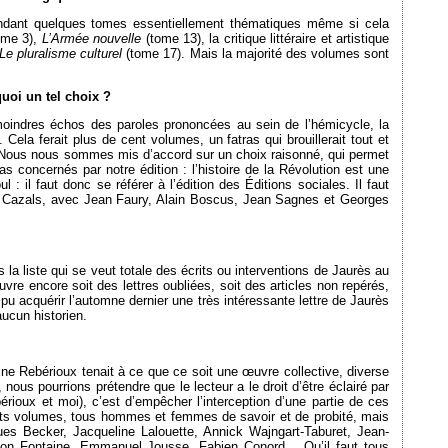
pendant quelques tomes essentiellement thématiques même si cela
ome 3),
L’Armée nouvelle
(tome 13), la critique littéraire et artistique
Le pluralisme culturel
(tome 17). Mais la majorité des volumes sont
uoi un tel choix ?
oindres échos des paroles prononcées au sein de l’hémicycle, la
. Cela ferait plus de cent volumes, un fatras qui brouillerait tout et
 Nous nous sommes mis d’accord sur un choix raisonné, qui permet
s concernés par notre édition : l’histoire de la Révolution est une
 : il faut donc se référer à l’édition des Éditions sociales. Il faut
y Cazals, avec Jean Faury, Alain Boscus, Jean Sagnes et Georges
 la liste qui se veut totale des écrits ou interventions de Jaurès au
ouvre encore soit des lettres oubliées, soit des articles non repérés,
pu acquérir l’automne dernier une très intéressante lettre de Jaurès
ucun historien.
ine Rebérioux tenait à ce que ce soit une œuvre collective, diverse
 nous pourrions prétendre que le lecteur a le droit d’être éclairé par
rioux et moi), c’est d’empêcher l’interception d’une partie de ces
érents volumes, tous hommes et femmes de savoir et de probité, mais
 Becker, Jacqueline Lalouette, Annick Wajngart-Taburet, Jean-
rion Fontaine, Emmanuel Jousse, Fabien Conord… Qu’il faut tous