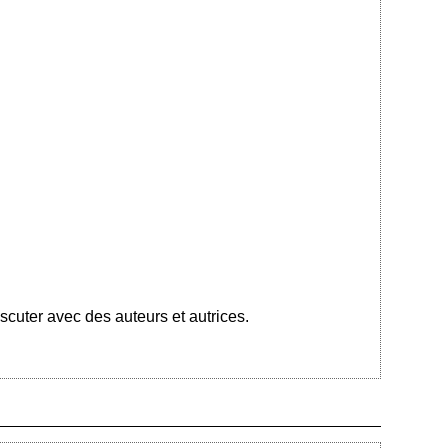
cuter avec des auteurs et autrices.
Ajouté le 30/09/2023 - Auteur : bkermoal