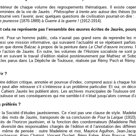
l’intérieur de chaque volume des regroupements thématiques. Il existe ce
erminées de la vie de Jaurès :
Philosopher à trente ans
autour des thèses (t
ourné vers l’avenir, avec quelques questions de civilisation pourrait-on dire :
e jeunesse
(1876-1889) à
Guerre à la guerre !
(1912-1914).
t cela ne représente pas l’ensemble des œuvres écrites de Jaurès, pourq
nt. Pour un homme public, cela n’aurait pas grand sens de reprendre les m
ssi une mission informative, qui suivaient l’actualité et se répétaient parfois
eçon que donne Balzac à propos de la peinture dans
Le Chef d’œuvre inconnu
.
’action de Jaurès. En outre, les volumes de l’Histoire socialiste ne sont pa
 en suivant le travail d’édition réalisé postérieurement par Mathiez et Soboul
rticles parus dans La Dépêche de Toulouse, réalisée par Rémy Pech et Rém
ir ?
notre édition critique, annotée et pourvue d’index, comprend aussi à chaque fois
peut aller retrouver s’il s’intéresse à un problème particulier. Et oui, on déc
s
Cahiers Jaurès
les publient alors. Les archives municipales de Toulouse ont 
Toulouse et ses conséquences qui me semble-t-il n’était jusqu’alors connue d’a
 préférés ?
de la Société d’études jaurésiennes. Ce n’est pas une clause de style. Madele
ant des mots de Jaurès, transposés de sa conclusion de
Pour la Laïque
(1910),
és de l’horizon jaurésien, et la fonction des coordonnateurs (Madeleine Rebé
le diversité des responsables chargés de l’édition et d l’annotation des diff
 même de pensée : outre Madeleine et moi, Maurice Agulhon, Jean-Jacques
ochasson, Alain Chatriot, Vincent Duclert, Rémi Fabre, Alain Boscus, Ma