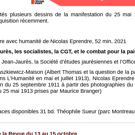
ntés plusieurs dessins de la manifestation du 25 mai
cquisition récemment.
dre avec humanité de Nicolas Eprendre, 52 min, 2021
urès, les socialistes, la CGT, et le combat pour la pa
 Jean-Jaurès, la Société d’études jaurésiennes et l’Offic
aszkiewicz-Maison (Albert Thomas et la question de la p
ns L’Humanité en mai et juillet 1913), Nicolas Eprendre
on du 25 septembre 1911 à partir des photographies du
u 25 mai 1913 prises par Maurice Branger)
places disponibles 31 bd. Théophile Sueur (parc Montrea
 la Revue du 13 au 15 octobre