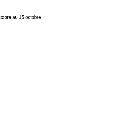
Ajouté le 11/10/2023 - Auteur : bkermoal
ctobre au 15 octobre