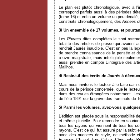
Le plan est plutôt chronologique, avec à 
correspond parfois aussi à des périodes dét
(tome 16) et enfin un volume un peu décalé, t
construits chronologiquement, des
Années d
3/ Un ensemble de 17 volumes, et pourtan
Les Œuvres dites complètes le sont rareme
totalité des articles de presse qui avaient au
rendrait Jaurès inaudible. C’est un peu la l
de prendre connaissance de la pensée et de l
œuvre magistrale, mais intelligible seulement
aussi prendre en compte L’intégrale des a
Mailhos.
4/ Reste-t-il des écrits de Jaurès à découvr
Mais nous invitons le lecteur à le faire car 
cours de la période concernée, que le lecteur 
dans des revues étrangères notamment. Le
de l’été 1891 sur la grève des traminots de 
5/ Parmi les volumes, avez-vous quelques
L’édition est placée sous la responsabilité 
et même plurielle. Pour reprendre en souri
tous les rayons qui viennent de tous les côt
rayons. C’est ce qui fut assuré par la subti
avec des nuances de style, de méthode et
François Chanet, Eric Cahm, Christophe Pr