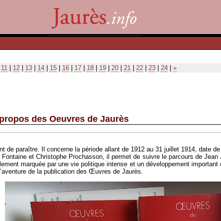
|
11
|
12
|
13
|
14
|
15
|
16
|
17
|
18
|
19
|
20
|
21
|
22
|
23
|
24
|
»
à propos des Oeuvres de Jaurès
e paraître. Il concerne la période allant de 1912 au 31 juillet 1914, date de l
Fontaine et Christophe Prochasson, il permet de suivre le parcours de Jean
alement marquée par une vie politique intense et un développement important d
 l’aventure de la publication des Œuvres de Jaurès.