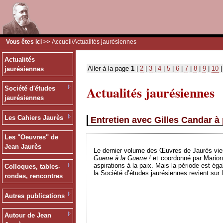
Vous êtes ici >>
Accueil
/Actualités jaurésiennes
Actualités
Aller à la page
1
|
2
|
3
|
4
|
5
|
6
|
7
|
8
|
9
|
10
jaurésiennes
Actualités jaurésiennes
Société d'études
jaurésiennes
Les Cahiers Jaurès
Entretien avec Gilles Candar 
Les "Oeuvres" de
Jean Jaurès
Le dernier volume des Œuvres de Jaurès vient d
Guerre à la Guerre !
et coordonné par Marion 
aspirations à la paix. Mais la période est ég
Colloques, tables-
la Société d’études jaurésiennes revient sur
rondes, rencontres
Autres publications
Autour de Jean