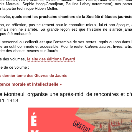
enis Maraval, Sophie Hogg-Grandjean, Pauline Labey notamment), nos parten
r la partie technique Ruben Muller.
chevée, quels sont les prochains chantiers de la Société d’études jaurési
ation, de réflexion, pas seulement pour le connaître mieux, lui et son époque
, mais rien ne s’arrête. Sa grande leçon est que l’histoire ne s’arrête 
a pas été embaumé.
 personnel ou collectif est que l’ensemble de ses textes, repris ou non dans
ire un outil commode et accessible. Pour le reste,
Cahiers Jaurès
, livres, ar
endre des choses neuves sur Jaurès.
ble des volumes,
le site des éditions Fayard
tie de ce volume :
 le dernier tome des Œuvres de Jaurès
gence morale et intellectuelle »
e Montreuil organise une après-midi de rencontres et d’
11-1913.