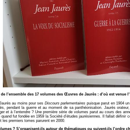
n de l’ensemble des 17 volumes des Œuvres de Jaurès : d’où est venue l’
e Jaurès au moins pour ses
Discours parlementaires
puisque parut en 1904 un
urès, pendant la guerre et au moment de sa panthéonisation. Jaurès orateur,
roger et à l’entendre ? Une première série de volumes parut au cours des anné
quand fut fondée en 1959 la Société d’études jaurésiennes. Il fallait définir ce
et les premiers tomes parurent en 2000.
volumes ? S’organisent-ils autour de thématiques ou suivent-ils l’ordre 