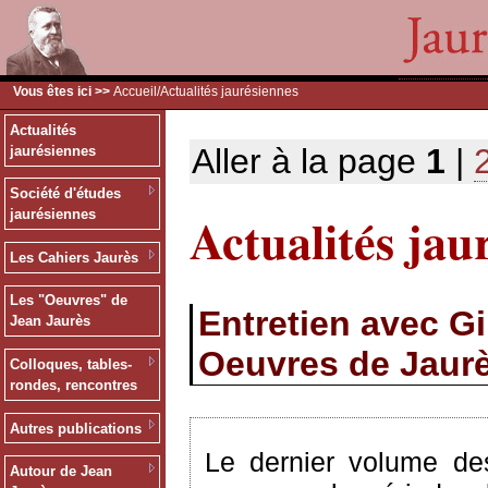
Vous êtes ici >>
Accueil
/Actualités jaurésiennes
Actualités
Aller à la page
1
|
jaurésiennes
Société d'études
Actualités jau
jaurésiennes
Les Cahiers Jaurès
Les "Oeuvres" de
Entretien avec G
Jean Jaurès
Oeuvres de Jaur
Colloques, tables-
rondes, rencontres
Autres publications
Le dernier volume des
Autour de Jean