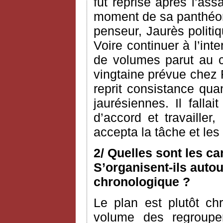
fut reprise après l’as
moment de sa panthéoni
penseur, Jaurès politiq
Voire continuer à l’int
de volumes parut au c
vingtaine prévue chez 
reprit consistance qua
jaurésiennes. Il fallai
d’accord et travailler
accepta la tâche et le
2/ Quelles sont les c
S’organisent-ils autou
chronologique ?
Le plan est plutôt ch
volume des regroupem