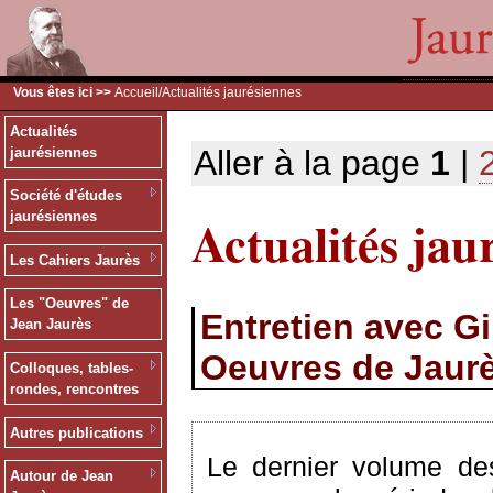
Vous êtes ici >>
Accueil
/Actualités jaurésiennes
Actualités
Aller à la page
1
|
jaurésiennes
Société d'études
Actualités jau
jaurésiennes
Les Cahiers Jaurès
Les "Oeuvres" de
Entretien avec G
Jean Jaurès
Oeuvres de Jaur
Colloques, tables-
rondes, rencontres
Autres publications
Le dernier volume des
Autour de Jean