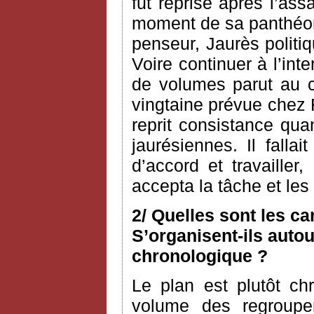
fut reprise après l’as
moment de sa panthéoni
penseur, Jaurès politiq
Voire continuer à l’int
de volumes parut au c
vingtaine prévue chez 
reprit consistance qua
jaurésiennes. Il fallai
d’accord et travailler
accepta la tâche et le
2/ Quelles sont les c
S’organisent-ils autou
chronologique ?
Le plan est plutôt ch
volume des regroupem