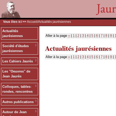
Vous êtes ici >>
Accueil
/Actualités jaurésiennes
Actualités
Aller à la page
«
|
1
|
2
|
3
|
4
|
5
|
6
|
7
|
8
|
9
|
jaurésiennes
Actualités jaurésiennes
Société d'études
jaurésiennes
Aller à la page
«
|
1
|
2
|
3
|
4
|
5
|
6
|
7
|
8
|
9
|
Les Cahiers Jaurès
Les "Oeuvres" de
Jean Jaurès
Colloques, tables-
rondes, rencontres
Autres publications
Autour de Jean