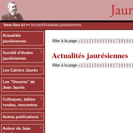
Vous êtes ici >>
Accueil
/Actualités jaurésiennes
Actualités
Aller à la page
«
|
1
|
2
|
3
|
4
|
5
|
6
|
7
|
8
|
9
|
jaurésiennes
Actualités jaurésiennes
Société d'études
jaurésiennes
Aller à la page
«
|
1
|
2
|
3
|
4
|
5
|
6
|
7
|
8
|
9
|
Les Cahiers Jaurès
Les "Oeuvres" de
Jean Jaurès
Colloques, tables-
rondes, rencontres
Autres publications
Autour de Jean