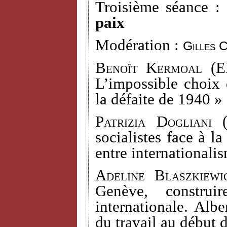
Troisième séance :
paix
Modération :
Gilles 
Benoît Kermoal
(EH
L’impossible choix 
la défaite de 1940 »
Patrizia Dogliani
(
socialistes face à l
entre internationali
Adeline Blaszkiewi
Genève, construi
internationale. Alb
du travail au début 