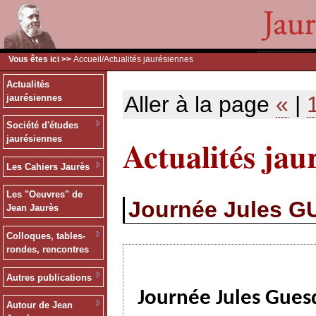
Vous êtes ici >>
Accueil
/Actualités jaurésiennes
Actualités
Aller à la page
«
|
jaurésiennes
Société d'études
Actualités jau
jaurésiennes
Les Cahiers Jaurès
Les "Oeuvres" de
Journée Jules G
Jean Jaurès
Colloques, tables-
rondes, rencontres
Autres publications
Journée Jules Gue
Autour de Jean