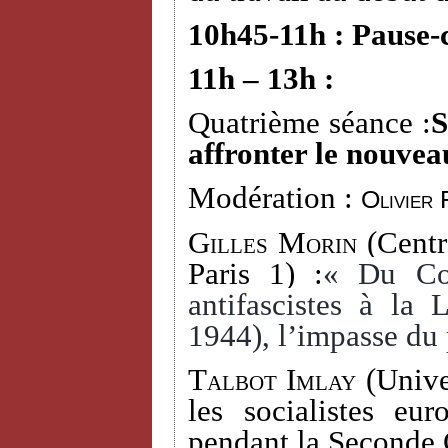
10h45-11h : Pause-
11h – 13h :
Quatrième séance :
S
affronter le nouvea
Modération :
Olivier 
Gilles Morin
(Centr
Paris 1) :
« Du Com
antifascistes à la
1944), l’impasse du 
Talbot Imlay
(Univer
les socialistes eu
pendant la Seconde 