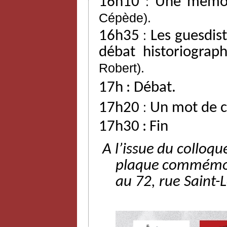
16h10
:
Une mémoi
Cépède).
16h35
:
Les
guesdis
débat
historiograp
Robert).
17h
:
Débat.
17h20
:
Un mot de c
17h30
:
Fin
A l’issue
du
colloqu
plaque
commémo
au
72,
rue
Saint-L