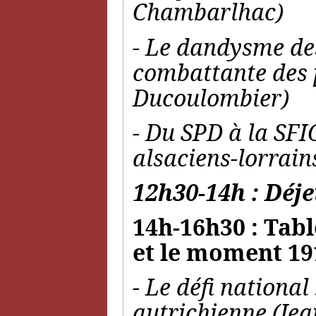
Chambarlhac)
- Le dandysme des
combattante des 
Ducoulombier)
- Du SPD à la SFIO
alsaciens-lorrain
12h30-14h : Déje
14h-16h30 : Tabl
et le moment 19
- Le défi national
autrichienne (J