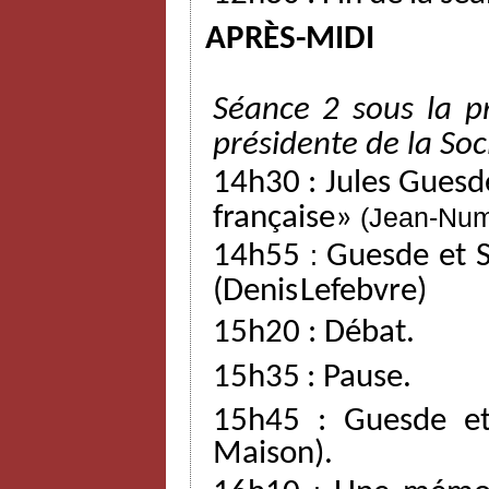
APRÈS-MIDI
Séance
2
sous
la
p
présidente
de
la
Soc
14h30
:
Jules
Guesd
française»
(Jean-Nu
14h55
:
Guesde
et
(Denis
Lefebvre)
15h20
:
Débat.
15h35
:
Pause.
15h45
:
Guesde
e
Maison).