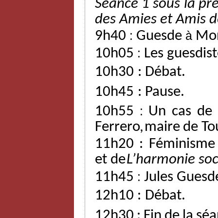
Séance 1 sous la pré
des
Amies
et
Amis
d
9h40
:
Guesde
à
Mon
10h05
:
Les guesdist
10h30
:
Débat.
10h45
:
Pause.
10h55
:
Un
cas
de
Ferrero,
maire
de
To
11h20 : Féminisme
et
de
L’harmonie
soc
11h45
:
Jules Guesd
12h10
:
Débat.
12h30
:
Fin
de
la
séa