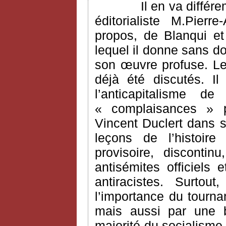
Il en va différ
éditorialiste M.Pier
propos, de Blanqui e
lequel il donne sans do
son œuvre profuse. Le
déjà été discutés. I
l’anticapitalisme 
« complaisances » po
Vincent Duclert dans s
leçons de l’histoire
provisoire, disconti
antisémites officiels 
antiracistes. Surtou
l’importance du tourn
mais aussi par une b
majorité du socialisme