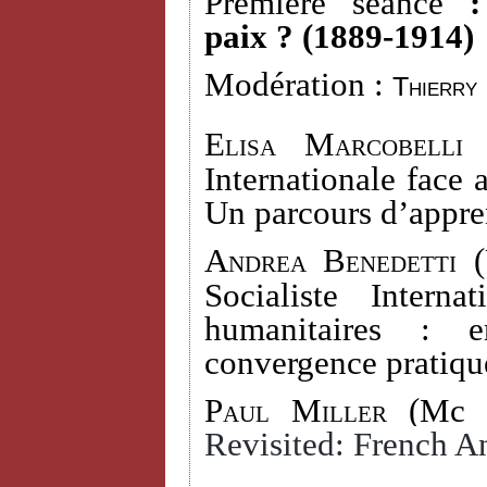
Première séance
paix ? (1889-1914)
Modération :
Thierry
Elisa Marcobelli 
Internationale face 
Un parcours d’appre
Andrea Benedetti (
Socialiste Interna
humanitaires : e
convergence pratiqu
Paul Miller
(Mc D
Revisited: French An