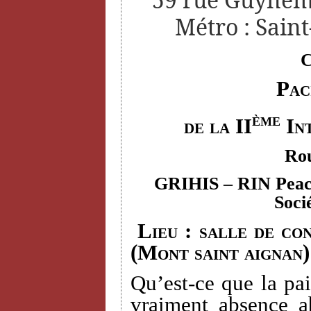
Métro : Saint
C
Pac
ème
de la II
Int
Rou
GRIHIS
– RIN Peace
Soci
Lieu : salle de con
(Mont saint aignan)
Qu’est-ce que la pai
vraiment absence a