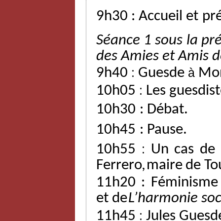
9h30
:
Accueil
et
pr
Séance 1 sous la pré
des
Amies
et
Amis
d
9h40
:
Guesde
à
Mon
10h05
:
Les guesdist
10h30
:
Débat.
10h45
:
Pause.
10h55
:
Un
cas
de
Ferrero,
maire
de
To
11h20 : Féminisme
et
de
L’harmonie
soc
11h45
:
Jules Guesd