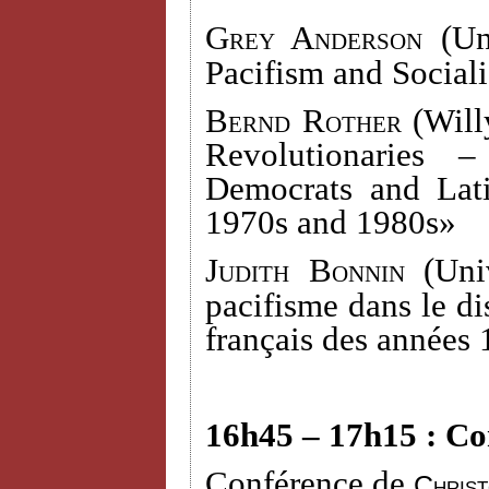
Grey Anderson (
Un
Pacifism and Social
Bernd Rother
(Willy
Revolutionaries 
Democrats and Lati
1970s and 1980s»
Judith Bonnin (
Uni
pacifisme dans le dis
français des années
16h45 – 17h15 : Co
Conférence de
Chris