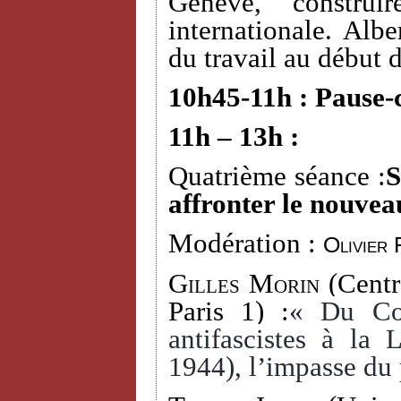
Genève, construi
internationale. Alb
du travail au début 
10h45-11h : Pause-
11h – 13h :
Quatrième séance :
S
affronter le nouvea
Modération :
Olivier 
Gilles Morin
(Centr
Paris 1) :
« Du Com
antifascistes à la
1944), l’impasse du 