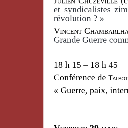
Julien Chuzeville
(c
et syndicalistes zi
révolution ? »
Vincent Chambarlh
Grande Guerre comm
18 h 15 – 18 h 45
Conférence de
Talbot
« Guerre, paix, inter