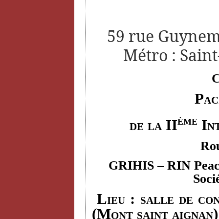
59 rue Guyneme
Métro : Saint
C
Pac
ème
de la II
Int
Rou
GRIHIS
– RIN Peace
Soci
Lieu : salle de con
(Mont saint aignan)