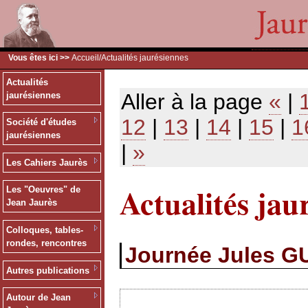
Vous êtes ici >>
Accueil
/Actualités jaurésiennes
Actualités
Aller à la page
«
|
jaurésiennes
12
|
13
|
14
|
15
|
1
Société d'études
jaurésiennes
|
»
Les Cahiers Jaurès
Actualités jau
Les "Oeuvres" de
Jean Jaurès
Colloques, tables-
rondes, rencontres
Journée Jules G
Autres publications
Autour de Jean