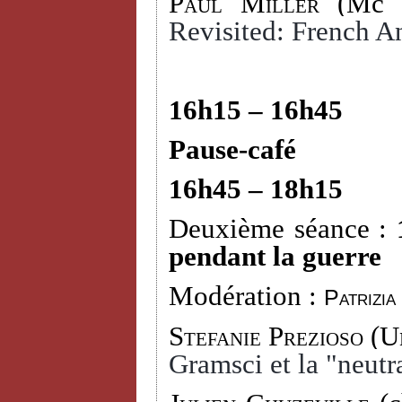
Paul Miller
(Mc D
Revisited: French An
16h15 – 16h45
Pause-café
16h45 – 18h15
Deuxième séance :
pendant la guerre
Modération :
Patrizia
Stefanie Prezioso
(Un
Gramsci et la "neutra