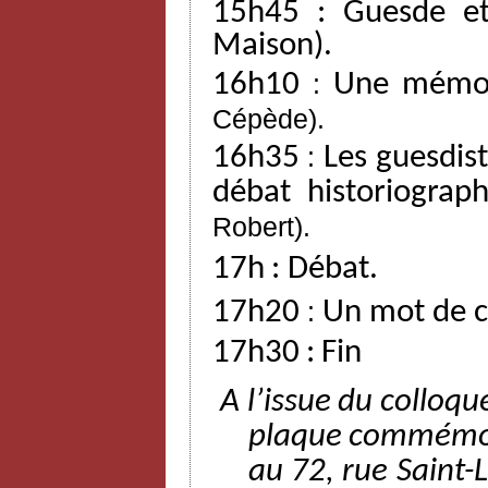
15h45
:
Guesde
e
Maison).
16h10
:
Une mémoi
Cépède).
16h35
:
Les
guesdis
débat
historiograp
Robert).
17h
:
Débat.
17h20
:
Un mot de c
17h30
:
Fin
A l’issue
du
colloqu
plaque
commémo
au
72,
rue
Saint-L