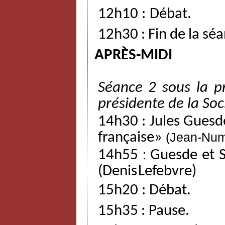
12h10
:
Débat.
12h30
:
Fin
de
la
séa
APRÈS-MIDI
Séance
2
sous
la
p
présidente
de
la
Soc
14h30
:
Jules
Guesd
française»
(Jean-Nu
14h55
:
Guesde
et
(Denis
Lefebvre)
15h20
:
Débat.
15h35
:
Pause.