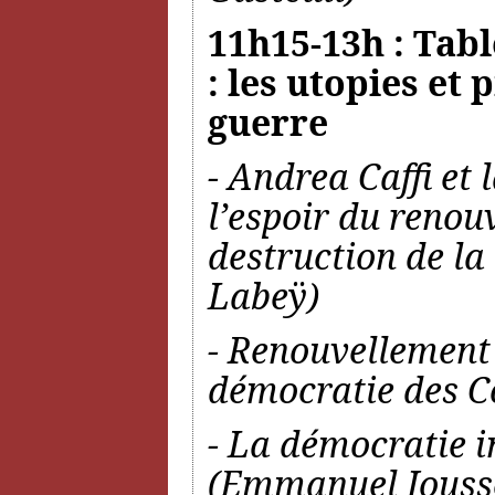
11h15-13h : Tabl
: les utopies et
guerre
- Andrea Caffi et 
l’espoir du renou
destruction de la
Labeÿ)
- Renouvellement d
démocratie des Co
- La démocratie i
(Emmanuel Jouss