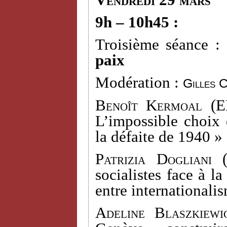
Vendredi 29 mars
9h – 10h45 :
Troisième séance :
paix
Modération :
Gilles 
Benoît Kermoal
(EH
L’impossible choix 
la défaite de 1940 »
Patrizia Dogliani
(
socialistes face à l
entre internationali
Adeline Blaszkiewi