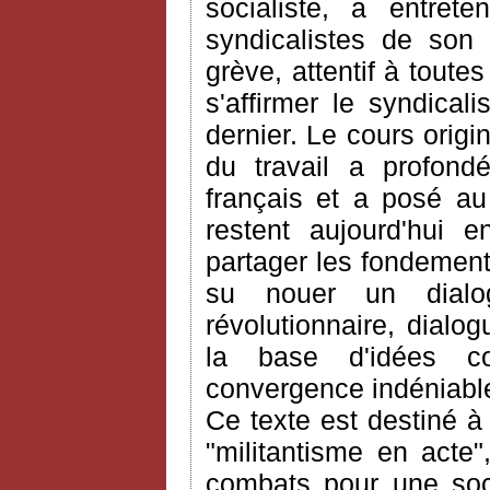
socialiste, a entret
syndicalistes de son
grève, attentif à toute
s'affirmer le syndical
dernier. Le cours origi
du travail a profond
français et a posé au
restent aujourd'hui e
partager les fondements
su nouer un dialo
révolutionnaire, dialo
la base d'idées c
convergence indéniable
Ce texte est destiné à
"militantisme en acte
combats pour une soci