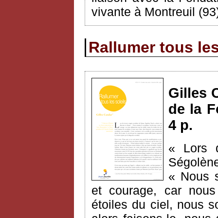
vivante à Montreuil (93
Rallumer tous les
Gilles 
de la F
4 p.
« Lors 
Ségolène
« Nous s
et courage, car nous 
étoiles du ciel, nous s