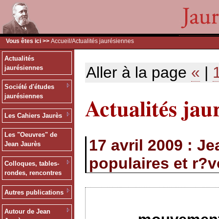
Vous êtes ici >>
Accueil
/Actualités jaurésiennes
Actualités
Aller à la page
«
|
jaurésiennes
Société d'études
Actualités jau
jaurésiennes
Les Cahiers Jaurès
Les "Oeuvres" de
17 avril 2009 : 
Jean Jaurès
populaires et r?v
Colloques, tables-
rondes, rencontres
Autres publications
Autour de Jean