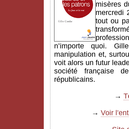
misères d
mercredi 
tout ou pa
transfo
professio
n’importe quoi. Gill
manipulation et, surtou
voit alors un futur leade
société française 
républicains.
→
T
→
Voir l'e