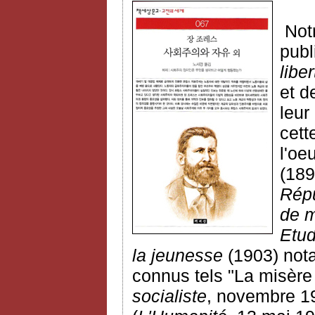
Notr
publ
liber
et d
leur
cett
l'oe
(189
Répu
de 
Etud
la jeunesse
(1903) not
connus
tels "La misère
socialiste
, novembre 19