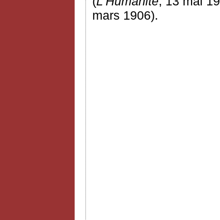
(
L'Humanité
, 13 mai 19
mars 1906).