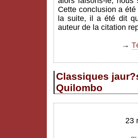
alors faisons-le, nous
Cette conclusion a été
la suite, il a été dit 
auteur de la citation re
→
T
Classiques jaur?s
Quilombo
23 