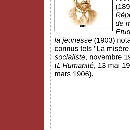
(189
Répu
de 
Etud
la jeunesse
(1903) not
connus
tels "La misère
socialiste
, novembre 19
(
L'Humanité
, 13 mai 19
mars 1906).