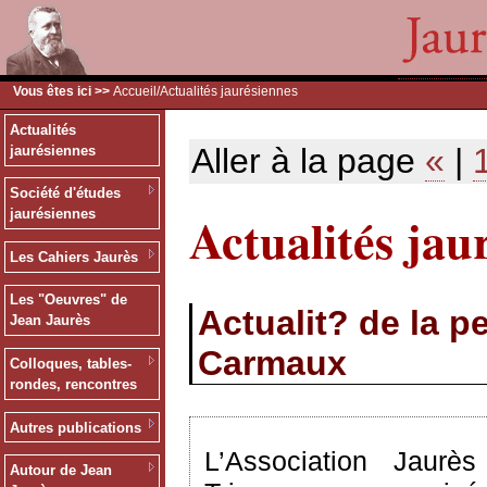
Vous êtes ici >>
Accueil
/Actualités jaurésiennes
Actualités
Aller à la page
«
|
jaurésiennes
Société d'études
Actualités jau
jaurésiennes
Les Cahiers Jaurès
Les "Oeuvres" de
Actualit? de la p
Jean Jaurès
Carmaux
Colloques, tables-
rondes, rencontres
Autres publications
L’Association Jaur
Autour de Jean