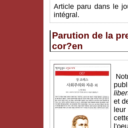
Article paru dans le j
intégral.
Parution de la p
cor?en
Notr
publ
liber
et d
leur
cett
l'oe