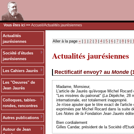
Vous êtes ici >>
Accueil
/Actualités jaurésiennes
Actualités
Aller à la page
«
|
1
|
2
|
3
|
4
|
5
|
6
|
7
|
8
|
9
|
jaurésiennes
Actualités jaurésiennes
Société d'études
jaurésiennes
Les Cahiers Jaurès
Rectificatif envoy? au
Monde
(
Les "Oeuvres" de
Madame, Monsieur,
Jean Jaurès
L'article de Jaurès qu'évoque Michel Rocard 
"Les misères du patronat" (
La Dépêche
, 28 
internationale, est totalement inapproprié.
Colloques, tables-
Je n'ose ajouter que le titre exact de l'arti
rondes, rencontres
exprimées par Michel Rocard dans la suite de
Les
Notes de la Fondation Jean Jaurès
édite
Autres publications
Bien cordialement
Gilles Candar, président de la Société d'Etu
Autour de Jean