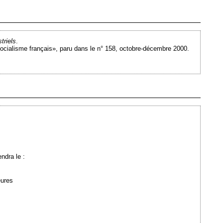
Ajouté le 21/03/2008 - Auteur : webmaster
triels
.
t socialisme français», paru dans le n° 158, octobre-décembre 2000.
Ajouté le 05/03/2008 - Auteur : webmaster
ndra le :
eures