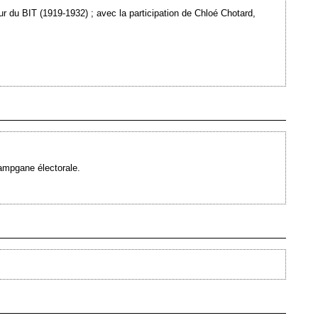
ur du BIT (1919-1932) ; avec la participation de Chloé Chotard,
Ajouté le 16/07/2007 - Auteur : webmaster
campgane électorale.
Ajouté le 15/02/2007 - Auteur : webmaster