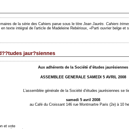
ires de la série des Cahiers parue sous le titre
Jean Jaurès. Cahiers trimes
e en texte intégral de l'article de Madeleine Rebérioux, «Parti ouvrier belge e
? d??tudes jaur?siennes
Aux adhérents de la Société d’études jaurésiennes
ASSEMBLEE GENERALE SAMEDI 5 AVRIL 2008
L’assemblée générale de la Société d’études jaurésiennes se tie
samedi 5 avril 2008
au Café du Croissant 146 rue Montmartre Paris (2e) à 10 h
on et vote