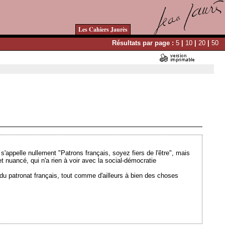
Les Cahiers Jaurès
Résultats par page :
5
|
10
|
20
|
50
Ajouté le 23/03/2008 - Auteur : webmaster
s'appelle nullement "Patrons français, soyez fiers de l'être", mais
 nuancé, qui n'a rien à voir avec la social-démocratie
 du patronat français, tout comme d'ailleurs à bien des choses