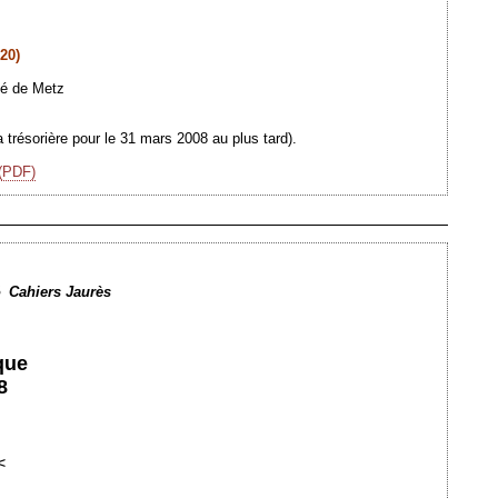
20)
té de Metz
a trésorière pour le 31 mars 2008 au plus tard).
 (PDF)
Ajouté le 27/11/2007 - Auteur : webmaster
s
Cahiers Jaurès
que
8
<