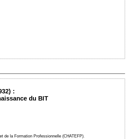
Ajouté le 31/10/2007 - Auteur : webmaster
32) :
 naissance du BIT
i et de la Formation Professionnelle (CHATEFP).