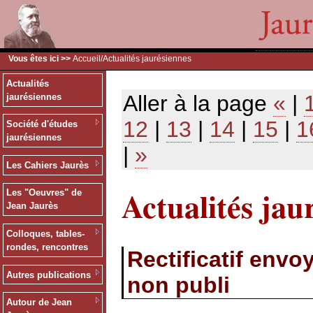
Vous êtes ici >>
Accueil
/Actualités jaurésiennes
Actualités
Aller à la page
«
|
jaurésiennes
12
|
13
|
14
|
15
|
1
Société d'études
jaurésiennes
|
»
Les Cahiers Jaurès
Actualités jau
Les "Oeuvres" de
Jean Jaurès
Colloques, tables-
rondes, rencontres
Rectificatif env
Autres publications
non publi
Autour de Jean