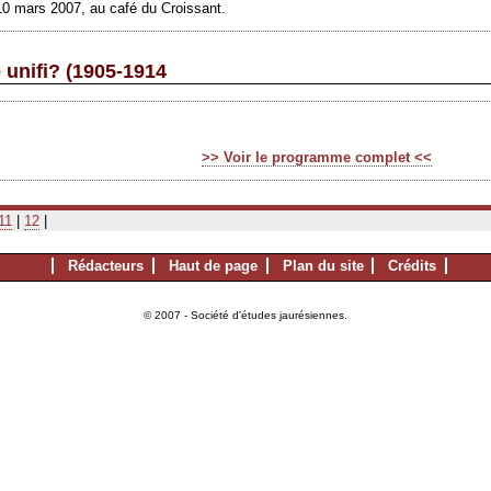
10 mars 2007, au café du Croissant.
e unifi? (1905-1914
>> Voir le programme complet <<
11
|
12
|
Rédacteurs
Haut de page
Plan du site
Crédits
© 2007 - Société d'études jaurésiennes.