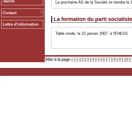
Jaurès
La prochaine AG de la Société se tiendra le 
Contact
La formation du parti socialist
Lettre d'information
Table ronde, le 22 janvier 2007, à l'EHESS
Aller à la page
«
|
1
|
2
|
3
|
4
|
5
|
6
|
7
|
8
|
9
|
10
|