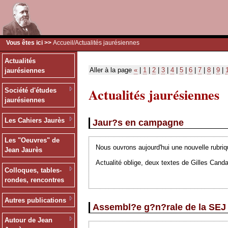
Vous êtes ici >>
Accueil
/Actualités jaurésiennes
Actualités
Aller à la page
«
|
1
|
2
|
3
|
4
|
5
|
6
|
7
|
8
|
9
|
jaurésiennes
Actualités jaurésiennes
Société d'études
jaurésiennes
Les Cahiers Jaurès
Jaur?s en campagne
Les "Oeuvres" de
Nous ouvrons aujourd'hui une nouvelle rubriq
Jean Jaurès
Actualité oblige, deux textes de Gilles Canda
Colloques, tables-
rondes, rencontres
Autres publications
Assembl?e g?n?rale de la SEJ
Autour de Jean