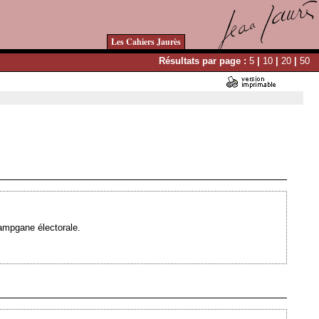
Les Cahiers Jaurès
Résultats par page :
5
|
10
|
20
|
50
Ajouté le 16/07/2007 - Auteur : webmaster
campgane électorale.
Ajouté le 15/02/2007 - Auteur : webmaster