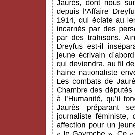
Jaurès, dont nous sui
depuis l’Affaire Drey
1914, qui éclate au l
incarnés par des pers
par des trahisons. Ai
Dreyfus est-il insépa
jeune écrivain d’abord
qui deviendra, au fil d
haine nationaliste enve
Les combats de Jaurè
Chambre des députés o
à l’Humanité, qu’il f
Jaurès préparant s
journaliste féministe,
affection pour un jeu
« le Gavroche ». Ce «