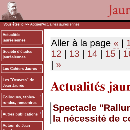
Vous êtes ici >>
Accueil
/Actualités jaurésiennes
Actualités
Aller à la page
«
|
jaurésiennes
12
|
13
|
14
|
15
|
1
Société d'études
jaurésiennes
|
»
Les Cahiers Jaurès
Actualités jau
Les "Oeuvres" de
Jean Jaurès
Colloques, tables-
rondes, rencontres
Spectacle "Rallum
Autres publications
la nécessité de 
Autour de Jean