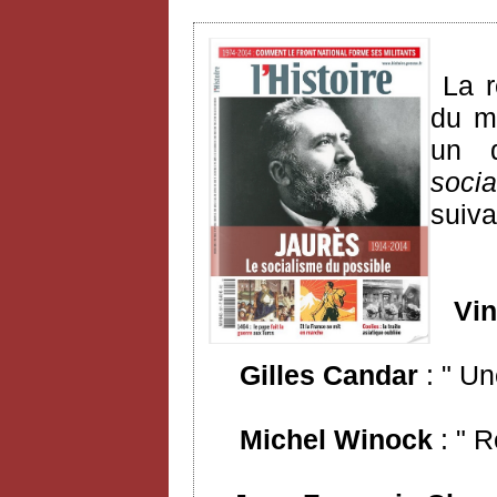
La 
du mo
un d
soci
suiva
Vinc
Gilles Candar
: " Un
Michel Winock
: " R