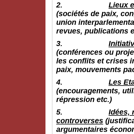
2.
Lieux e
(sociétés de paix, con
union interparlementai
revues, publications e
3.
Initiat
(conférences ou proje
les conflits et crises 
paix, mouvements pacif
4.
Les Eta
(encouragements, utili
répression etc.)
5.
Idées, 
controverses
(justific
argumentaires économi