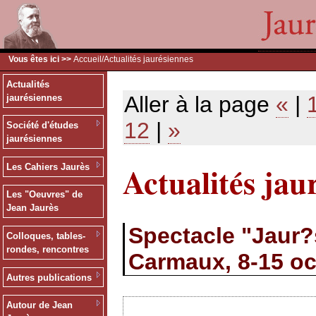
Vous êtes ici >>
Accueil
/Actualités jaurésiennes
Actualités
Aller à la page
«
|
jaurésiennes
12
|
»
Société d'études
jaurésiennes
Actualités jau
Les Cahiers Jaurès
Les "Oeuvres" de
Jean Jaurès
Spectacle "Jaur?s
Colloques, tables-
rondes, rencontres
Carmaux, 8-15 oc
Autres publications
Autour de Jean