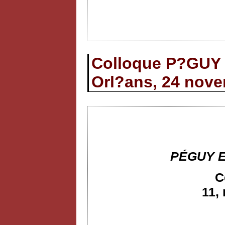
Colloque P?GU
Orl?ans, 24 nov
PÉGUY 
C
11,