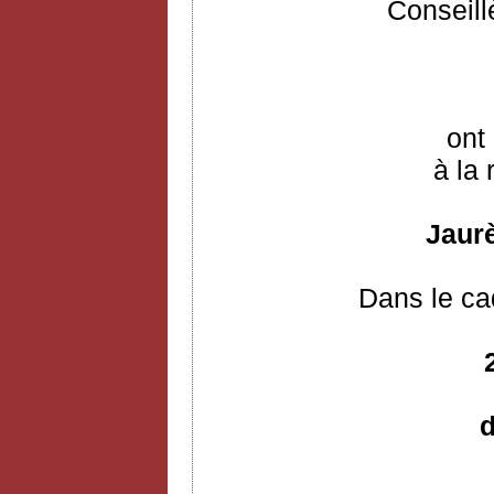
Conseill
ont 
à la 
Jaurè
Dans le ca
d