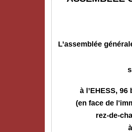
L’assemblée générale
s
à l’EHESS,
96 
(en face de l'im
rez-de-cha
à