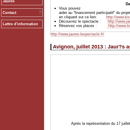
Jaurès
Da
Vous pouvez
Contact
aider au “financement participatif” du pro
en cliquant sur ce lien:
http://www.ki
Découvrez le spectacle :
http://www.ja
Lettre d'information
Réservez vos places
:
http://www.ti
http://www.jaures-lespectacle.fr/
Avignon, juillet 2013 : Jaur?s 
Après la représentation du 17 juil