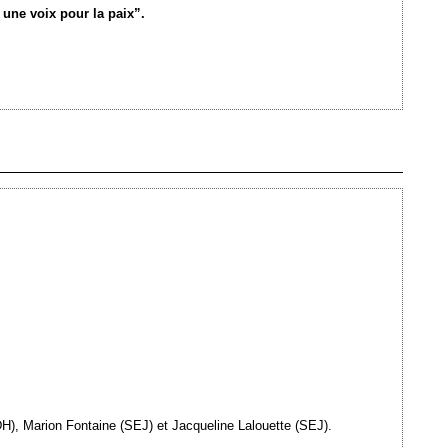
une voix pour la paix”.
Ajouté le 10/07/2013 - Auteur : webmaster
LDH), Marion Fontaine (SEJ) et Jacqueline Lalouette (SEJ).