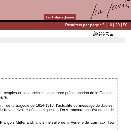
Les Cahiers Jaurès
Résultats par page :
5
|
10
|
20
|
50
Ajouté le 26/09/2013 - Auteur : webmaster
les peuples et paix sociale – constante préoccupation de la Gauche.
aire.
tir de la tragédie de 1914-1918, l’actualité du message de Jaurès,
n du travail, rivalités économiques…. On y trouvera une évocation de
François Mitterrand, ancienne salle de la Verrerie de Carmaux, lieu