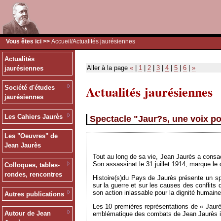
Vous êtes ici >>
Accueil
/Actualités jaurésiennes
Actualités
Aller à la page
«
|
1
|
2
|
3
|
4
|
5
|
6
|
»
jaurésiennes
Actualités jaurésiennes
Société d'études
jaurésiennes
Les Cahiers Jaurès
Spectacle "Jaur?s, une voix po
Les "Oeuvres" de
Jean Jaurès
Tout au long de sa vie, Jean Jaurès a consac
Son assassinat le 31 juillet 1914, marque l
Colloques, tables-
rondes, rencontres
Histoire(s)du Pays de Jaurès présente un spe
sur la guerre et sur les causes des conflits 
son action inlassable pour la dignité humaine
Autres publications
Les 10 premières représentations de « Jaurès
Autour de Jean
emblématique des combats de Jean Jaurès il