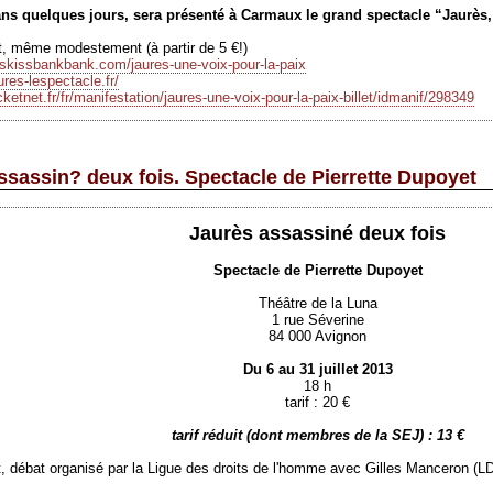
ns quelques jours, sera présenté à Carmaux le grand spectacle “Jaurès, 
jet, même modestement (à partir de 5 €!)
sskissbankbank.com/jaures-une-voix-pour-la-paix
ures-lespectacle.fr/
cketnet.fr/fr/manifestation/jaures-une-voix-pour-la-paix-billet/idmanif/298349
assassin? deux fois. Spectacle de Pierrette Dupoyet
Jaurès assassiné deux fois
Spectacle de Pierrette Dupoyet
Théâtre de la Luna
1 rue Séverine
84 000 Avignon
Du 6 au 31 juillet 2013
18 h
tarif : 20 €
tarif réduit (dont membres de la SEJ) : 13 €
let, débat organisé par la Ligue des droits de l'homme avec Gilles Manceron (