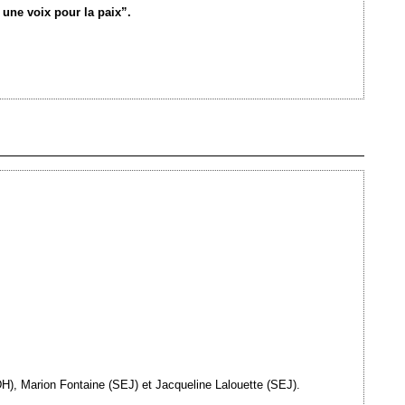
une voix pour la paix”.
Ajouté le 10/07/2013 - Auteur : webmaster
LDH), Marion Fontaine (SEJ) et Jacqueline Lalouette (SEJ).