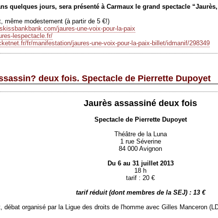
ns quelques jours, sera présenté à Carmaux le grand spectacle “Jaurès, 
jet, même modestement (à partir de 5 €!)
sskissbankbank.com/jaures-une-voix-pour-la-paix
ures-lespectacle.fr/
cketnet.fr/fr/manifestation/jaures-une-voix-pour-la-paix-billet/idmanif/298349
assassin? deux fois. Spectacle de Pierrette Dupoyet
Jaurès assassiné deux fois
Spectacle de Pierrette Dupoyet
Théâtre de la Luna
1 rue Séverine
84 000 Avignon
Du 6 au 31 juillet 2013
18 h
tarif : 20 €
tarif réduit (dont membres de la SEJ) : 13 €
let, débat organisé par la Ligue des droits de l'homme avec Gilles Manceron (