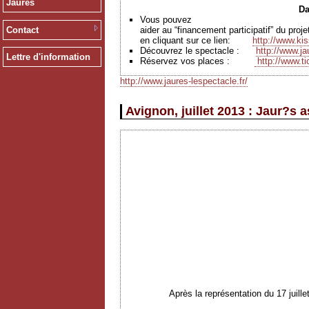
Jaurès
Da
Vous pouvez
Contact
aider au “financement participatif” du pro
en cliquant sur ce lien:
http://www.ki
Découvrez le spectacle :
http://www.ja
Lettre d'information
Réservez vos places
:
http://www.ti
http://www.jaures-lespectacle.fr/
Avignon, juillet 2013 : Jaur?s 
Après la représentation du 17 juil