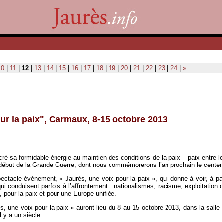
10
|
11
|
12
|
13
|
14
|
15
|
16
|
17
|
18
|
19
|
20
|
21
|
22
|
23
|
24
|
»
ur la paix", Carmaux, 8-15 octobre 2013
ré sa formidable énergie au maintien des conditions de la paix – paix entre 
e début de la Grande Guerre, dont nous commémorerons l’an prochain le centen
ctacle-événement, « Jaurès, une voix pour la paix », qui donne à voir, à par
qui conduisent parfois à l’affrontement : nationalismes, racisme, exploitatio
, pour la paix et pour une Europe unifiée.
, une voix pour la paix » auront lieu du 8 au 15 octobre 2013, dans la salle 
 y a un siècle.