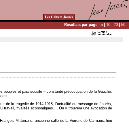
Les Cahiers Jaurès
Résultats par page :
5
|
10
|
20
|
50
Ajouté le 26/09/2013 - Auteur : webmaster
les peuples et paix sociale – constante préoccupation de la Gauche.
aire.
tir de la tragédie de 1914-1918, l’actualité du message de Jaurès,
n du travail, rivalités économiques…. On y trouvera une évocation de
François Mitterrand, ancienne salle de la Verrerie de Carmaux, lieu