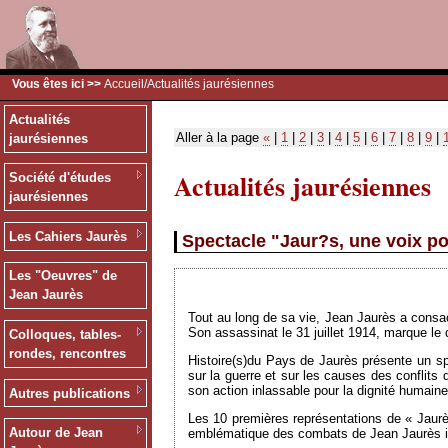
Vous êtes ici >>
Accueil
/Actualités jaurésiennes
Actualités
Aller à la page
«
|
1
|
2
|
3
|
4
|
5
|
6
|
7
|
8
|
9
|
jaurésiennes
Actualités jaurésiennes
Société d'études
jaurésiennes
Les Cahiers Jaurès
Spectacle "Jaur?s, une voix po
Les "Oeuvres" de
Jean Jaurès
Tout au long de sa vie, Jean Jaurès a consac
Son assassinat le 31 juillet 1914, marque l
Colloques, tables-
rondes, rencontres
Histoire(s)du Pays de Jaurès présente un spe
sur la guerre et sur les causes des conflits 
son action inlassable pour la dignité humaine
Autres publications
Les 10 premières représentations de « Jaurès
Autour de Jean
emblématique des combats de Jean Jaurès il