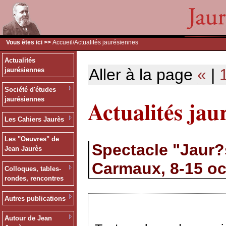
Vous êtes ici >>
Accueil
/Actualités jaurésiennes
Actualités
Aller à la page
«
|
jaurésiennes
Société d'études
Actualités jau
jaurésiennes
Les Cahiers Jaurès
Les "Oeuvres" de
Spectacle "Jaur?s
Jean Jaurès
Carmaux, 8-15 oc
Colloques, tables-
rondes, rencontres
Autres publications
Autour de Jean