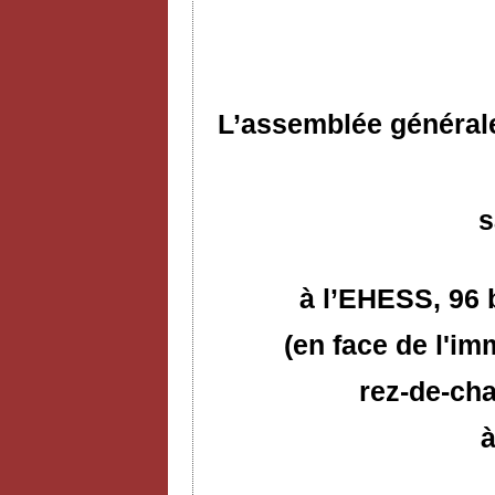
L’assemblée générale
s
à l’EHESS,
96 
(en face de l'im
rez-de-cha
à