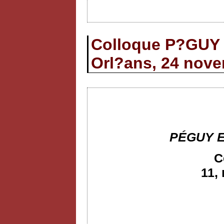
Colloque P?GU
Orl?ans, 24 nov
PÉGUY 
C
11,