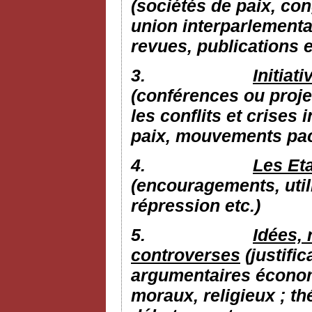
(sociétés de paix, con
union interparlementai
revues, publications e
3.
Initiat
(conférences ou proje
les conflits et crises 
paix, mouvements pacif
4.
Les Eta
(encouragements, utili
répression etc.)
5.
Idées, 
controverses
(justific
argumentaires économi
moraux, religieux ; th