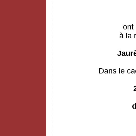
ont 
à la 
Jaurè
Dans le ca
d