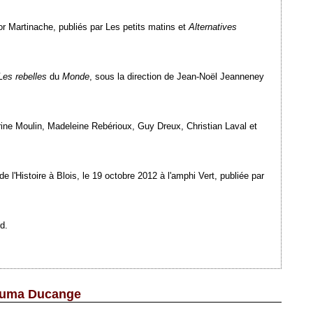
gor Martinache, publiés par Les petits matins et
Alternatives
Les rebelles
du
Monde
, sous la direction de Jean-Noël Jeanneney
erine Moulin, Madeleine Rebérioux, Guy Dreux, Christian Laval et
 l'Histoire à Blois, le 19 octobre 2012 à l'amphi Vert, publiée par
d.
-Numa Ducange
Ajouté le 28/09/2012 - Auteur : webmaster