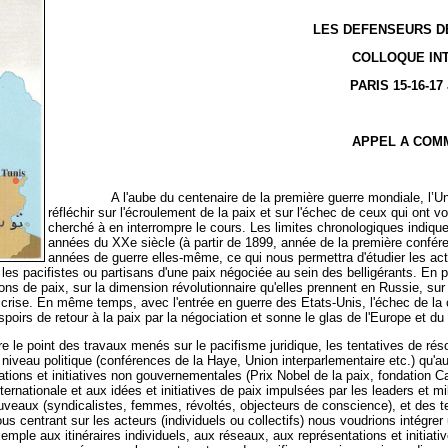
LES DEFENSEURS DE 
COLLOQUE IN
PARIS 15-16-17
APPEL A COM
A l'aube du centenaire de la première guerre mondiale, l’Un
réfléchir sur l'écroulement de la paix et sur l'échec de ceux qui ont
cherché à en interrompre le cours. Les limites chronologiques indiq
années du XXe siècle (à partir de 1899, année de la première confére
années de guerre elles-même, ce qui nous permettra d'étudier les act
mi les pacifistes ou partisans d'une paix négociée au sein des belligérants. 
tions de paix, sur la dimension révolutionnaire qu'elles prennent en Russie, su
 crise. En même temps, avec l'entrée en guerre des Etats-Unis, l'échec de 
poirs de retour à la paix par la négociation et sonne le glas de l'Europe et d
int des travaux menés sur le pacifisme juridique, les tentatives de résolut
u niveau politique (conférences de la Haye, Union interparlementaire etc.) qu'
ations et initiatives non gouvernementales (Prix Nobel de la paix, fondation Ca
rnationale et aux idées et initiatives de paix impulsées par les leaders et mi
uveaux (syndicalistes, femmes, révoltés, objecteurs de conscience), et des t
s centrant sur les acteurs (individuels ou collectifs) nous voudrions intégre
xemple aux itinéraires individuels, aux réseaux, aux représentations et initiat