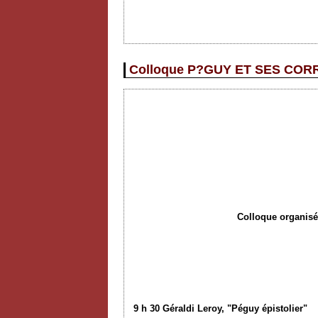
Colloque P?GUY ET SES CORR
Colloque organisé 
9 h 30 Géraldi Leroy,
"
Péguy
épistolier
"