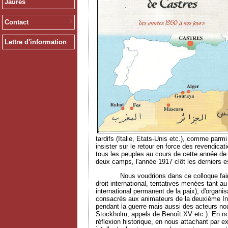
Jaurès
Contact
Lettre d'information
tardifs (Italie, Etats-Unis etc.), comme par
insister sur le retour en force des revendica
tous les peuples au cours de cette année de
deux camps, l'année 1917 clôt les derniers es
Nous voudrions dans ce colloque faire le po
droit international, tentatives menées tant a
international permanent de la paix), d'organis
consacrés aux animateurs de la deuxième Inte
pendant la guerre mais aussi des acteurs no
Stockholm, appels de Benoît XV etc.). En nou
réflexion historique, en nous attachant par e