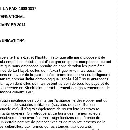
LA PAIX 1899-1917
TERNATIONAL
 JANVIER 2014
MUNICATIONS
iversité Paris-Est et l’Institut historique allemand proposent de
 voulu empêcher l'éclatement d'une grande guerre européenne, ou ont
uent que nous entendons prendre en considération les premières
nce de La Haye), celles de « l'avant-guerre », mais aussi les
ions en faveur de la paix menées parmi les neutres ou belligérants
En prenant comme limite chronologique l'année 1917 nous entendons
r la façon dont elles se manifestent au sein de tous les pays et de
la conférence de Stockholm, le raidissement des gouvernements des
u monde d'avant 1914.
ion pacifique des conflits par l'arbitrage, le développement du
au niveau de sociétés militantes (sociétés de paix, Bureau
rnegie etc). Il s'agirait également de poursuivre les travaux
litants ouvriers. On retrouverait certains des mêmes acteurs
entatives même avortées mais significatives (conférence de
r un certain nombre de perspectives et de renouvellements de la
ives culturelles, aux formes de résistances aux courants