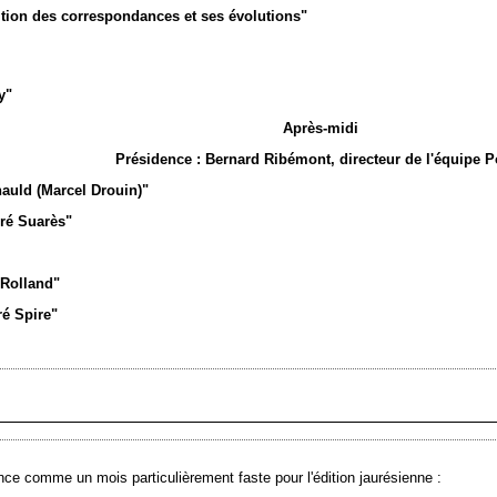
ition des correspondances et ses évolutions"
y"
Après-midi
Présidence : Bernard Ribémont, directeur de l'équipe P
auld (Marcel Drouin)"
ré Suarès"
 Rolland"
ré Spire"
ce comme un mois particulièrement faste pour l'édition jaurésienne :