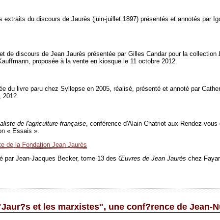
 extraits du discours de Jaurès (juin-juillet 1897) présentés et annotés par I
 et de discours de Jean Jaurès présentée par Gilles Candar pour la collection
e Kauffmann, proposée à la vente en kiosque le 11 octobre 2012.
ée du livre paru chez Syllepse en 2005, réalisé, présenté et annoté par Cath
, 2012.
iste de l'agriculture française
, conférence d'Alain Chatriot aux Rendez-vous de
on « Essais ».
ite de la Fondation Jean Jaurès
oté par Jean-Jacques Becker, tome 13 des
Œ
uvres de Jean Jaurès
chez Fayar
: "Jaur?s et les marxistes", une conf?rence de Jean