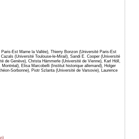
Paris-Est Marne la Vallée), Thierry Bonzon (Université Paris-Est
 Cazals (Université Toulouse-le-Mirail), Sandi E. Cooper (Université
ité de Genève), Christa Hämmerle (Université de Vienne), Karl Höll,
ontréal), Elisa Marcobelli (Institut historique allemand), Holger
nthéon-Sorbonne), Piotr Szlanta (Université de Varsovie), Laurence
n)