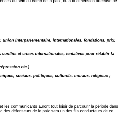
ences au sein du camp de la paix, ou à la dimension affective de
 union interparlementaire, internationales, fondations, prix,
onflits et crises internationales, tentatives pour rétablir la
répression etc.)
miques, sociaux, politiques, culturels, moraux, religieux ;
et les communicants auront tout loisir de parcourir la période dans
chec des défenseurs de la paix sera un des fils conducteurs de ce