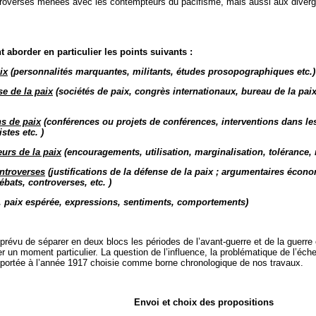
ntroverses menées avec les contempteurs du pacifisme, mais aussi aux diverg
aborder en particulier les points suivants :
ix
(personnalités marquantes, militants, études prosopographiques etc.)
se de la paix
(sociétés de paix, congrès internationaux, bureau de la paix,
ns de paix
(conférences ou projets de conférences, interventions dans les c
stes etc. )
eurs de la paix
(encouragements, utilisation, marginalisation, tolérance, 
ontroverses
(justifications de la défense de la paix ; argumentaires écono
ébats, controverses, etc. )
, paix espérée, expressions, sentiments, comportements)
prévu de séparer en deux blocs les périodes de l’avant-guerre et de la guerre 
gier un moment particulier. La question de l’influence, la problématique de l’é
 apportée à l’année 1917 choisie comme borne chronologique de nos travaux.
Envoi et choix des propositions