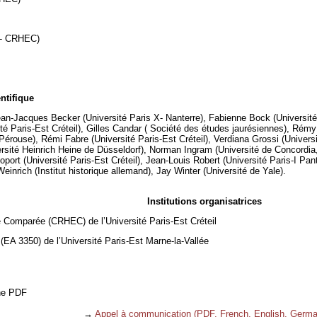
il- CRHEC)
ntifique
an-Jacques Becker (Université Paris X- Nanterre), Fabienne Bock (Université 
ité Paris-Est Créteil), Gilles Candar ( Société des études jaurésiennes), Rémy
Pérouse), Rémi Fabre (Université Paris-Est Créteil), Verdiana Grossi (Univers
sité Heinrich Heine de Düsseldorf), Norman Ingram (Université de Concordia, M
oport (Université Paris-Est Créteil), Jean-Louis Robert (Université Paris-I Pa
einrich (Institut historique allemand), Jay Winter (Université de Yale).
Institutions organisatrices
 Comparée (CRHEC) de l’Université Paris-Est Créteil
EA 3350) de l’Université Paris-Est Marne-la-Vallée
the PDF
→
Appel à communication (PDF, French, English, Germa