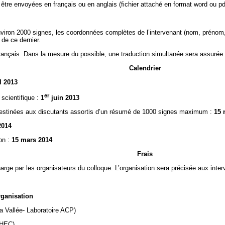
tre envoyées en français ou en anglais (fichier attaché en format word ou pdf
nviron 2000 signes, les coordonnées complètes de l’intervenant (nom, prénom, f
 de ce dernier.
 français. Dans la mesure du possible, une traduction simultanée sera assurée.
Calendrier
l 2013
er
 scientifique :
1
juin 2013
estinées aux discutants assortis d’un résumé de 1000 signes maximum :
15 
2014
ion :
15 mars 2014
Frais
harge par les organisateurs du colloque. L’organisation sera précisée aux inte
ation
a Vallée- Laboratoire ACP)
RHEC)