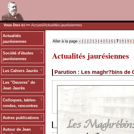
Vous êtes ici >>
Accueil
/Actualités jaurésiennes
Actualités
Aller à la page
«
|
1
|
2
|
3
|
4
|
5
|
6
|
7
|
8
|
9
|
jaurésiennes
Actualités jaurésiennes
Société d'études
jaurésiennes
Les Cahiers Jaurès
Parution : Les maghr?bins de 
Les "Oeuvres" de
Jean Jaurès
Colloques, tables-
rondes, rencontres
Autres publications
Autour de Jean