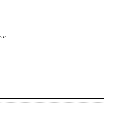
olen
Ajouté le 11/10/2012 - Auteur : webmaster