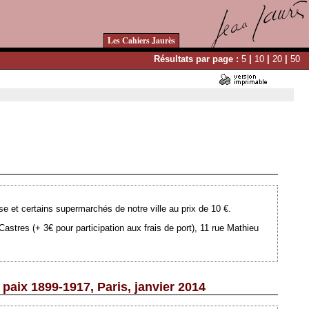
Les Cahiers Jaurès
Résultats par page :
5
|
10
|
20
|
50
Ajouté le 14/02/2013 - Auteur : webmaster
se et certains supermarchés de notre ville au prix de 10 €.
astres (+ 3€ pour participation aux frais de port), 11 rue Mathieu
paix 1899-1917, Paris, janvier 2014
Ajouté le 14/02/2013 - Auteur : webmaster