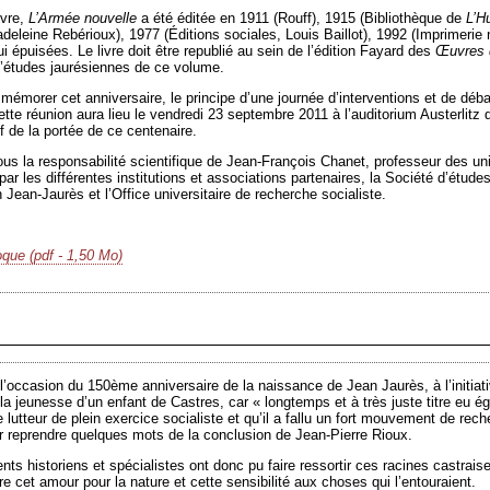
vre,
L’Armée nouvelle
a été éditée en 1911 (Rouff), 1915 (Bibliothèque de
L’H
deleine Rebérioux), 1977 (Éditions sociales, Louis Baillot), 1992 (Imprimerie
ui épuisées. Le livre doit être republié au sein de l’édition Fayard des
Œuvres 
’études jaurésiennes de ce volume.
émorer cet anniversaire, le principe d’une journée d’interventions et de déba
ette réunion aura lieu le vendredi 23 septembre 2011 à l’auditorium Austerlitz 
if de la portée de ce centenaire.
us la responsabilité scientifique de Jean-François Chanet, professeur des un
r les différentes institutions et associations partenaires, la Société d’études
 Jean-Jaurès et l’Office universitaire de recherche socialiste.
que (pdf - 1,50 Mo)
 l’occasion du 150
ème
anniversaire de la naissance de Jean Jaurès, à l’initia
la jeunesse d’un enfant de Castres, car « longtemps et à très juste titre eu ég
le lutteur de plein exercice socialiste et qu’il a fallu un fort mouvement de re
r reprendre quelques mots de la conclusion de Jean-Pierre Rioux.
ents historiens et spécialistes ont donc pu faire ressortir ces racines castrai
 cet amour pour la nature et cette sensibilité aux choses qui l’entouraient.