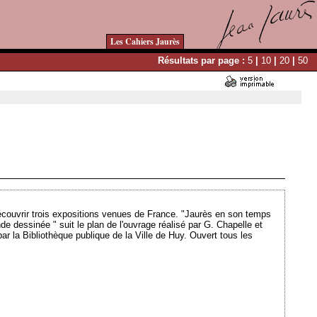
Les Cahiers Jaurès
Résultats par page :
5
|
10
|
20
|
50
Ajouté le 13/09/2012 - Auteur : webmaster
couvrir trois expositions venues de France. "Jaurès en son temps
 dessinée " suit le plan de l'ouvrage réalisé par G. Chapelle et
par la Bibliothèque publique de la Ville de
Huy
. Ouvert tous les