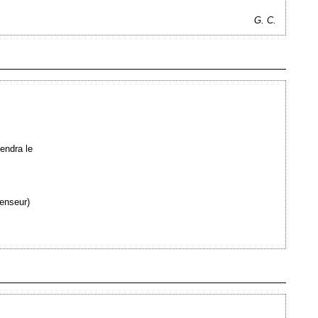
G. C.
Ajouté le 29/02/2012 - Auteur : webmaster
endra le
censeur)
Ajouté le 29/02/2012 - Auteur : webmaster