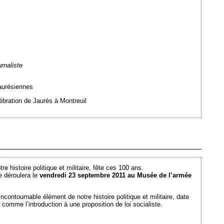
rnaliste
jaurésiennes
ébration de Jaurès à Montreuil
Ajouté le 13/09/2011 - Auteur : webmaster
 histoire politique et militaire, fête ces 100 ans.
e déroulera le
vendredi 23 septembre 2011 au Musée de l’armée
ncontournable élément de notre histoire politique et militaire, date
 comme l’introduction à une proposition de loi socialiste.