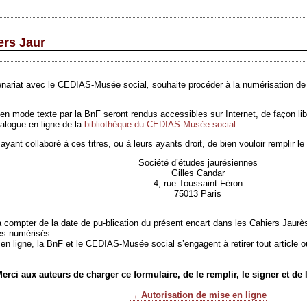
ers Jaur
tenariat avec le CEDIAS-Musée social
,
souhaite procéder à la numérisation de 
 mode texte par la BnF seront rendus accessibles sur Internet, de façon libre 
talogue en ligne de la
bibliothèque du CEDIAS-Musée social
.
t collaboré à ces titres, ou à leurs ayants droit, de bien vouloir remplir le for
Société d’études jaurésiennes
Gilles
Candar
4, rue Toussaint-Féron
75013 Paris
 à compter de la date de pu-blication du présent encart dans les Cahiers Jaurès
es numérisés.
en ligne, la BnF et le CEDIAS-Musée social s’engagent à retirer tout article o
erci aux auteurs de charger ce formulaire, de le remplir, le signer et de l
→ Autorisation de mise en ligne