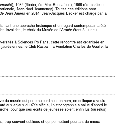
umanité
), 1932 (Rieder, éd. Max Bonnafous), 1969 (éd. partielle,
 nationale, Jean-Noël Jeanneney). Toutes ces éditions sont
de Jean Jaurès
en 2014. Jean-Jacques Becker est chargé par la
ts liant une approche historique et un regard contemporain a été
des Invalides, le choix du Musée de l’Armée étant à lui seul
iversités à Sciences Po Paris, cette rencontre est organisée en
 jaurésiennes, le Club Raspail, la Fondation Charles de Gaulle, la
Ajouté le 13/09/2011 - Auteur : webmaster
tive du musée qui porte aujourd’hui son nom, ce colloque a voulu
ard aux enjeux du XXe siècle, l’historiographie a salué d’abord le
cherche pour que ses écrits de jeunesse soient enfin lus (ou relus)
ses, trop souvent oubliées et qui permettent pourtant de mieux