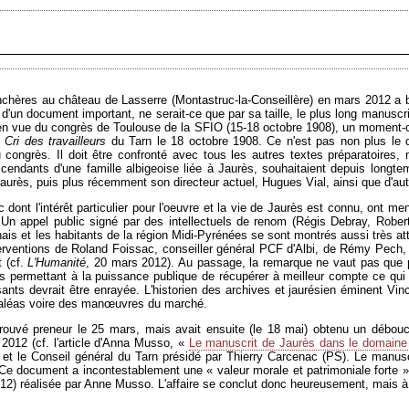
hères au château de Lasserre (Montastruc-la-Conseillère) en mars 2012 a bea
it d'un document important, ne serait-ce que par sa taille, le plus long manus
 en vue du congrès de Toulouse de la SFIO (15-18 octobre 1908), un moment-cle
 Cri des travailleurs
du Tarn le 18 octobre 1908. Ce n'est pas non plus le do
 congrès. Il doit être confronté avec tous les autres textes préparatoires
escendants d'une famille albigeoise liée à Jaurès, souhaitaient depuis long
aurès, puis plus récemment son directeur actuel, Hugues Vial, ainsi que d'autr
c dont l'intérêt particulier pour l'oeuvre et la vie de Jaurès est connu, ont
 Un appel public signé par des intellectuels de renom (Régis Debray, Robert 
ais et les habitants de la région Midi-Pyrénées se sont montrés aussi très at
ventions de Roland Foissac, conseiller général PCF d'Albi, de Rémy Pech, anc
t (cf.
L'Humanité
, 20 mars 2012). Au passage, la remarque ne vaut pas que po
ves permettant à la puissance publique de récupérer à meilleur compte ce qui 
oissants devrait être enrayée. L'historien des archives et jaurésien éminent 
aléas voire des manœuvres du marché.
trouvé preneur le 25 mars, mais avait ensuite (le 18 mai) obtenu un débouc
 2012 (cf. l'article d'Anna Musso, «
Le manuscrit de Jaurès dans le domaine 
e et le Conseil général du Tarn présidé par Thierry Carcenac (PS). Le manus
 Ce document a incontestablement une « valeur morale et patrimoniale forte » 
2) réalisée par Anne Musso. L'affaire se conclut donc heureusement, mais à