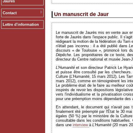
Jaurès
Contact
Un manuscrit de Jaur
Lettre d'information
Le manuscrit de Jaurès mis en vente aux enc
forte de Jaurès dans l'espace public. Il s'ag
rédigeant la motion de la fédération du Tarn
n'était pas inconnu : il a été publié dans
Le
discours « de Toulouse », prononcé lors du
Dépêche
. Les propriétaires de ce texte, d
directeur du Centre national et musée Jean-J
L'Humanité
et son directeur Patrick Le Hyari
et puisse être consulté par les chercheurs.
Culture (
L'Humanité
, 15 mars 2012). Les Tarn
mars 2012), comme en témoignèrent les inter
Le problème était de le faire au meilleur coû
inspirés de revoir les dispositions législati
vers l'individualisme et la privatisation cr
pour une préemption moins dépendante des 
En attendant, le document qui n'avait pas 
finalement été préempté par l'État le 30 mai
égales (50 %) par le ministère de la Cultur
consultable dans les conditions habituelles.
dans une
interview
à
L'Humanité
(20 mars 201