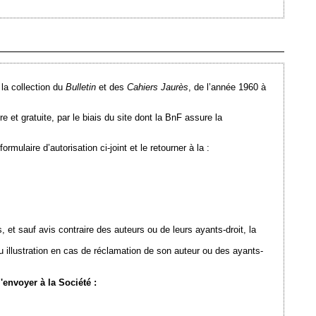
Ajouté le 23/11/2011 - Auteur : webmaster
la collection du
Bulletin
et des
Cahiers Jaurès
, de l’année 1960 à
et gratuite, par le biais du site dont la BnF assure la
mulaire d’autorisation ci-joint et le retourner à la :
, et sauf avis contraire des auteurs ou de leurs ayants-droit, la
u illustration en cas de réclamation de son auteur ou des ayants-
'envoyer à la Société :