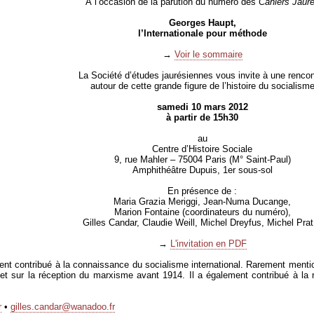
À l’occasion de la parution du numéro des
Cahiers Jaur
Georges Haupt,
l’Internationale pour méthode
→
Voir le sommaire
La Société d’études jaurésiennes vous invite à une rencon
autour de cette grande figure de l’histoire du socialism
samedi 10 mars 2012
à partir de 15h30
au
Centre d’Histoire Sociale
9, rue Mahler – 75004 Paris (M° Saint-Paul)
Amphithéâtre Dupuis, 1er sous-sol
En présence de :
Maria Grazia Meriggi, Jean-Numa Ducange,
Marion Fontaine (coordinateurs du numéro),
Gilles Candar, Claudie Weill, Michel Dreyfus, Michel Pra
→
L'invitation en PDF
 contribué à la connaissance du socialisme international. Rarement mentionné
 et sur la réception du marxisme avant 1914. Il a également contribué à la r
r
•
gilles.candar@wanadoo.fr