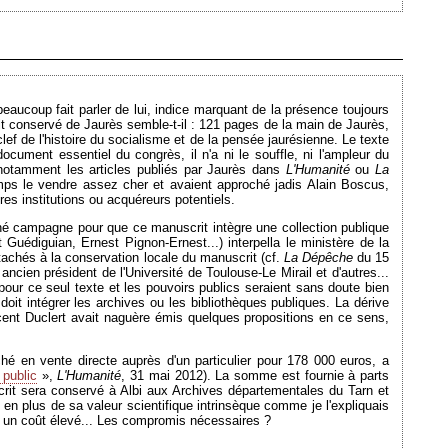
Ajouté le 26/06/2012 - Auteur : webmaster
ucoup fait parler de lui, indice marquant de la présence toujours
crit conservé de Jaurès semble-t-il : 121 pages de la main de Jaurès,
f de l'histoire du socialisme et de la pensée jaurésienne. Le texte
cument essentiel du congrès, il n'a ni le souffle, ni l'ampleur du
, notamment les articles publiés par Jaurès dans
L'Humanité
ou
La
temps le vendre assez cher et avaient approché jadis Alain Boscus,
es institutions ou acquéreurs potentiels.
 mené campagne pour que ce manuscrit intègre une collection publique
Guédiguian, Ernest Pignon-Ernest...) interpella le ministère de la
tachés à la conservation locale du manuscrit (cf.
La Dépêche
du 15
ien président de l'Université de Toulouse-Le Mirail et d'autres...
ur ce seul texte et les pouvoirs publics seraient sans doute bien
doit intégrer les archives ou les bibliothèques publiques. La dérive
Vincent Duclert avait naguère émis quelques propositions en ce sens,
hé en vente directe auprès d'un particulier pour 178 000 euros, a
public
»,
L'Humanité
, 31 mai 2012). La somme est fournie à parts
crit sera conservé à Albi aux Archives départementales du Tarn et
en plus de sa valeur scientifique intrinsèque comme je l'expliquais
 un coût élevé... Les compromis nécessaires ?