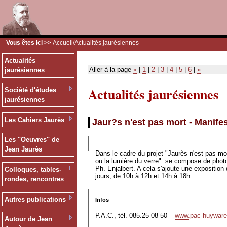
Vous êtes ici >>
Accueil
/Actualités jaurésiennes
Actualités
Aller à la page
«
|
1
|
2
|
3
|
4
|
5
|
6
|
»
jaurésiennes
Actualités jaurésiennes
Société d'études
jaurésiennes
Les Cahiers Jaurès
Jaur?s n'est pas mort - Manife
Les "Oeuvres" de
Jean Jaurès
Dans le cadre du projet "Jaurès n'est pas mo
ou la lumière du verre" se compose de photog
Ph. Enjalbert. A cela s'ajoute une exposition
Colloques, tables-
jours, de 10h à 12h et 14h à 18h.
rondes, rencontres
Autres publications
Infos
P.A.C., tél. 085.25 08 50 –
www.pac-
huy
war
Autour de Jean