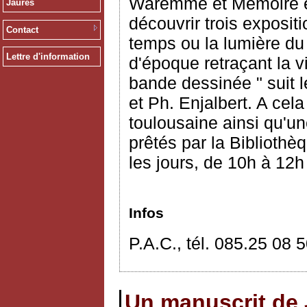
Waremme et Mémoire et 
Jaurès
découvrir trois exposi
Contact
temps ou la lumière d
Lettre d'information
d'époque retraçant la 
bande dessinée " suit l
et Ph. Enjalbert. A cel
toulousaine ainsi qu'un
prêtés par la Bibliothè
les jours, de 10h à 12h
Infos
P.A.C., tél. 085.25 08 
Un manuscrit de 