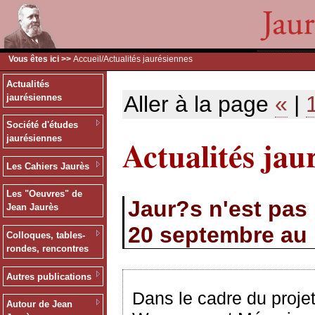
Vous êtes ici >>
Accueil
/Actualités jaurésiennes
Actualités
Aller à la page
«
|
jaurésiennes
Société d'études
Actualités jau
jaurésiennes
Les Cahiers Jaurès
Les "Oeuvres" de
Jaur?s n'est pas 
Jean Jaurès
20 septembre au 
Colloques, tables-
rondes, rencontres
Autres publications
Dans le cadre du proje
Autour de Jean