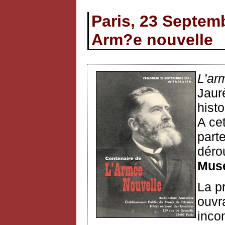
Paris, 23 Septem
Arm?e nouvelle
L’ar
Jaur
histo
A ce
part
déro
Musé
La p
ouvr
inco