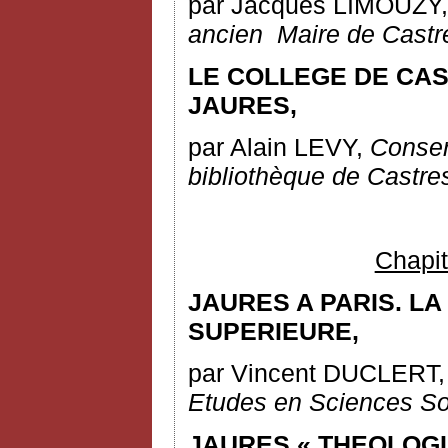
par Jacques LIMOUZY
ancien
M
aire de Castr
LE COLLEGE DE CA
JAURES,
par Alain LEVY,
Conser
bibliothèque de Castre
Chapit
JAURES A PARIS. L
SUPERIEURE,
par Vincent DUCLERT
Etudes en Sciences So
JAURES « THEOLOGI