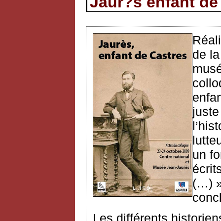
Jaur?s enfant de
Réali
de la
musé
collo
enfan
juste
l’his
lutte
un f
écrit
(…) 
conc
Les différents historien