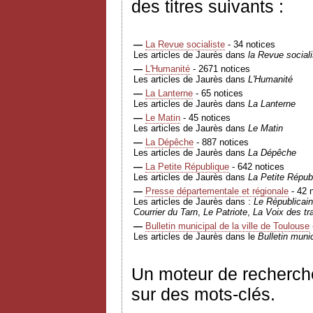
des titres suivants :
—
La Revue socialiste
- 34 notices
Les articles de Jaurès dans
la Revue sociali
—
L'Humanité
- 2671 notices
Les articles de Jaurès dans
L'Humanité
—
La Lanterne
- 65 notices
Les articles de Jaurès dans
La Lanterne
—
Le Matin
- 45 notices
Les articles de Jaurès dans
Le Matin
—
La Dépêche
- 887 notices
Les articles de Jaurès dans
La Dépêche
—
La Petite République
- 642 notices
Les articles de Jaurès dans
La Petite Répub
—
Presse départementale et régionale
- 42 
Les articles de Jaurès dans :
Le Républicain
Courrier du Tarn
,
Le Patriote
,
La Voix des tra
—
Bulletin municipal de la ville de Toulouse
Les articles de Jaurès dans le
Bulletin munic
Un moteur de recherch
sur des mots-clés.