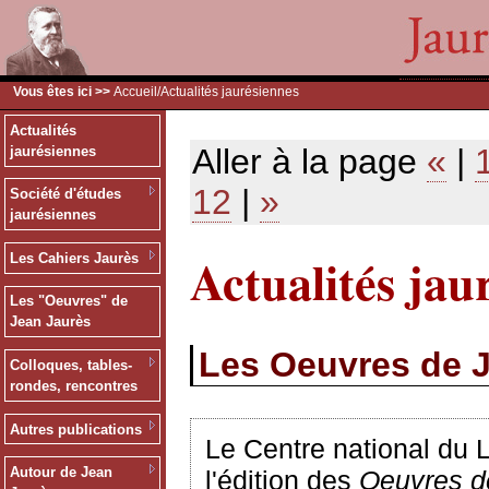
Vous êtes ici >>
Accueil
/Actualités jaurésiennes
Actualités
Aller à la page
«
|
jaurésiennes
12
|
»
Société d'études
jaurésiennes
Actualités jau
Les Cahiers Jaurès
Les "Oeuvres" de
Jean Jaurès
Les Oeuvres de 
Colloques, tables-
rondes, rencontres
Autres publications
Le Centre national du 
Autour de Jean
l'édition des
Oeuvres d