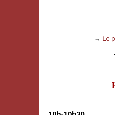
→
Le 
10h-10h30