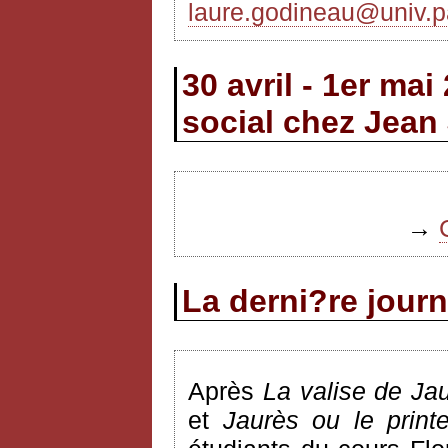
laure.godineau@univ.pa
30 avril - 1er ma
social chez Jean
→
La derni?re jour
Après
La valise de Ja
et
Jaurès ou le print