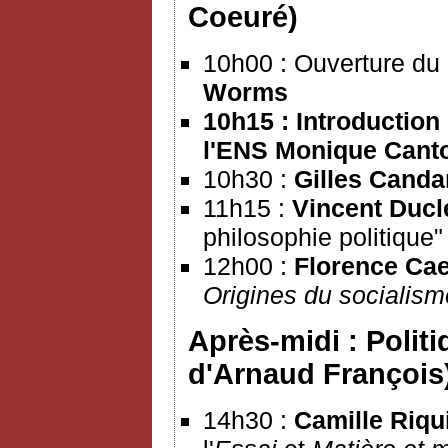
Coeuré)
10h00 : Ouverture du
Worms
10h15 : Introduction
l'ENS
Monique Cant
10h30 :
Gilles Canda
11h15 :
Vincent Ducl
philosophie politique"
12h00 :
Florence Ca
Origines du socialis
Après-midi : Polit
d'Arnaud François
14h30 :
Camille Riqu