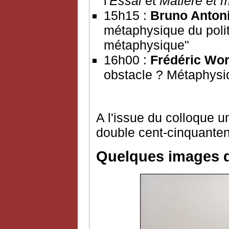
l'
Essai
et
Matière et 
15h15 :
Bruno Anton
métaphysique du polit
métaphysique"
16h00 :
Frédéric Wo
obstacle ? Métaphysi
A l'issue du colloque 
double cent-cinquanten
Quelques images d