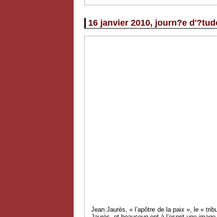
16 janvier 2010, journ?e d'?tud
Jean Jaurès, « l’apôtre de la paix », le « tri
Jaurès, et beaucoup ont à l’esprit une image