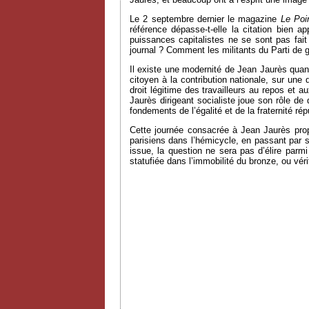
Le 2 septembre dernier le magazine
Le Poi
référence dépasse-t-elle la citation bien a
puissances capitalistes ne se sont pas fait
journal ? Comment les militants du Parti de g
Il existe une modernité de Jean Jaurès quand,
citoyen à la contribution nationale, sur une 
droit légitime des travailleurs au repos et 
Jaurès dirigeant socialiste joue son rôle de
fondements de l’égalité et de la fraternité ré
Cette journée consacrée à Jean Jaurès prop
parisiens dans l’hémicycle, en passant par s
issue, la question ne sera pas d’élire parmi
statufiée dans l’immobilité du bronze, ou vér