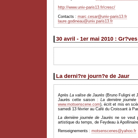
http://www.univ-paris13.fr/cresc/
Contacts :
marc.cesar@univ-paris13.fr
laure.godineau@univ.paris13.fr
30 avril - 1er mai 2010 : Gr?ve
La derni?re journ?e de Jaur
Après
La valise de Jaurès
(Bruno Fuligni et 
Jaurès cette saison :
La dernière journé
www.motsenscene.com
), écrit et mis en sc
samedi 13 février au Café du Croissant à Par
La dernière journée de Jaurès
ne se veut pa
artistique du temps, de Feydeau à Apollinaire
Renseignements :
motsenscenes@yahoo.fr