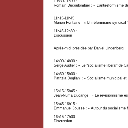
10h30-11h00 :
Romain Ducoulombier : « L'antiréformisme de
11h15-11h45 :
Marion Fontaine : « Un réformisme syndical 
11h45-12h30 :
Discussion
Après-midi présidée par Daniel Lindenberg
14h00-14h30 :
Serge Audier : « Le “socialisme libéral” de C
14h30-15h00 :
Patrizia Dogliani : « Socialisme municipal e
15h15-15h45 :
Jean-Numa Ducange : « Le révisionnisme est
15h45-16h15 :
Emmanuel Jousse : « Autour du socialisme f
16h15-17h00 :
Discussion