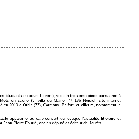
Ajouté le 19/04/2010 - Auteur : webmaster
Ajouté le 25/01/2010 - Auteur : webmaster
les étudiants du cours Florent), voici la troisième pièce consacrée à
 Mots en scène (3, villa du Maine, 77 186 Noisiel, site internet
oué en 2010 à Othis (77), Carmaux, Belfort, et ailleurs, notamment le
le apparenté au café-concert qui évoque l’actualité littéraire et
ar Jean-Pierre Fourré, ancien député et éditeur de Jaurès.