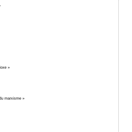
»
doxe »
 du marxisme »