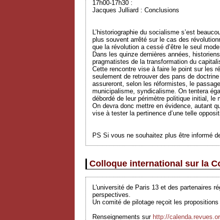
17h00-17h30 :
Jacques Julliard : Conclusions
L’historiographie du socialisme s’est beaucou
plus souvent arrêté sur le cas des révolutio
que la révolution a cessé d’être le seul mod
Dans les quinze dernières années, historiens
pragmatistes de la transformation du capita
Cette rencontre vise à faire le point sur les 
seulement de retrouver des pans de doctrine n
assureront, selon les réformistes, le passag
municipalisme, syndicalisme. On tentera égal
débordé de leur périmètre politique initial, l
On devra donc mettre en évidence, autant que 
vise à tester la pertinence d’une telle opposi
PS Si vous ne souhaitez plus être informé des
Colloque international sur la
L'université de Paris 13 et des partenaires 
perspectives.
Un comité de pilotage reçoit les propositio
Renseignements sur
http://calenda.revues.o