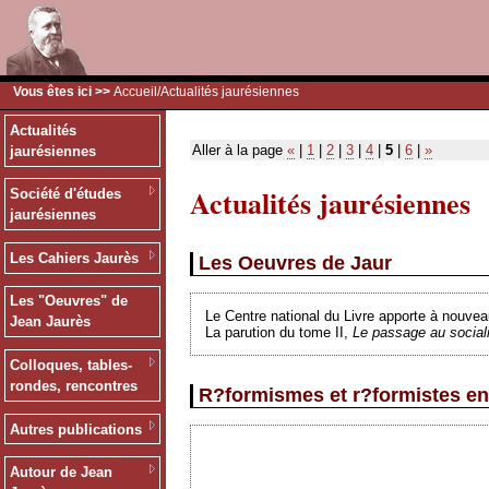
Vous êtes ici >>
Accueil
/Actualités jaurésiennes
Actualités
Aller à la page
«
|
1
|
2
|
3
|
4
|
5
|
6
|
»
jaurésiennes
Actualités jaurésiennes
Société d'études
jaurésiennes
Les Cahiers Jaurès
Les Oeuvres de Jaur
Les "Oeuvres" de
Le Centre national du Livre apporte à nouvea
Jean Jaurès
La parution du tome II,
Le passage au socia
Colloques, tables-
rondes, rencontres
R?formismes et r?formistes en
Autres publications
Autour de Jean