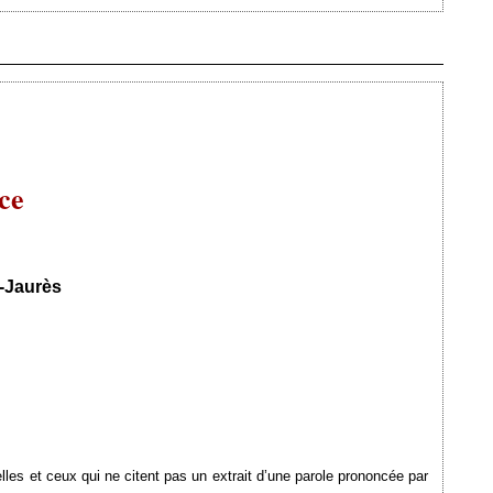
Ajouté le 17/11/2009 - Auteur : webmaster
ce
-Jaurès
elles et ceux qui ne citent pas un extrait d’une parole prononcée par