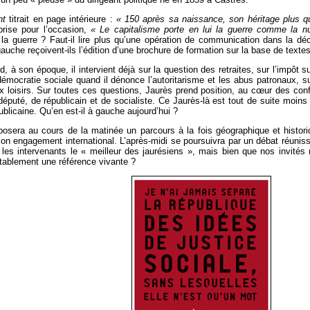
nt
titrait en page intérieure :
« 150 après sa naissance, son héritage plus q
pprise pour l’occasion,
« Le capitalisme porte en lui la guerre comme la nu
 la guerre ? Faut-il lire plus qu’une opération de communication dans la déc
auche reçoivent-ils l’édition d’une brochure de formation sur la base de texte
 à son époque, il intervient déjà sur la question des retraites, sur l’impôt s
démocratie sociale quand il dénonce l’autoritarisme et les abus patronaux, su
aux loisirs. Sur toutes ces questions, Jaurès prend position, au cœur des con
 député, de républicain et de socialiste. Ce Jaurès-là est tout de suite moin
publicaine. Qu’en est-il à gauche aujourd’hui ?
osera au cours de la matinée un parcours à la fois géographique et histor
on engagement international. L’après-midi se poursuivra par un débat réuniss
 les intervenants le « meilleur des jaurésiens », mais bien que nos invités n
itablement une référence vivante ?