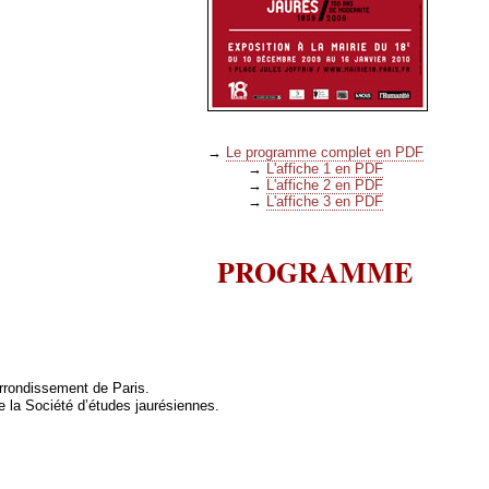
→
Le programme complet en PDF
→
L'affiche 1 en PDF
→
L'affiche 2 en PDF
→
L'affiche 3 en PDF
PROGRAMME
rrondissement de Paris.
de la Société d’études jaurésiennes.