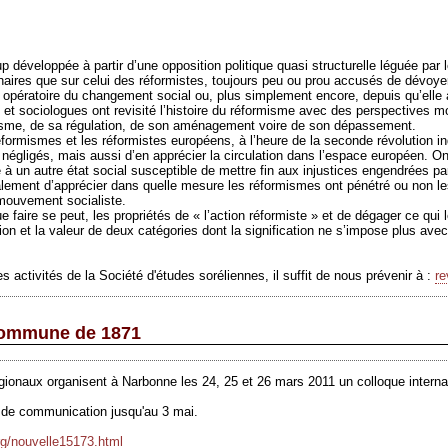
p développée à partir d’une opposition politique quasi structurelle léguée par
nnaires que sur celui des réformistes, toujours peu ou prou accusés de dévoyer
e opératoire du changement social ou, plus simplement encore, depuis qu’elle
 et sociologues ont revisité l’histoire du réformisme avec des perspectives 
lisme, de sa régulation, de son aménagement voire de son dépassement.
réformismes et les réformistes européens, à l’heure de la seconde révolution ind
égligés, mais aussi d’en apprécier la circulation dans l’espace européen. On 
e à un autre état social susceptible de mettre fin aux injustices engendrées p
ement d’apprécier dans quelle mesure les réformismes ont pénétré ou non les 
e mouvement socialiste.
faire se peut, les propriétés de « l’action réformiste » et de dégager ce qui l
tion et la valeur de deux catégories dont la signification ne s’impose plus avec
 activités de la Société d'études soréliennes, il suffit de nous prévenir à :
r
 Commune de 1871
régionaux organisent à Narbonne les 24, 25 et
26 mars 2011
un colloque intern
ns de communication jusqu'au 3
mai
.
rg/nouvelle15173.html