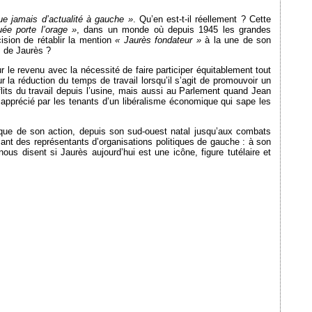
ue jamais d’actualité à gauche »
. Qu’en est-t-il réellement ? Cette
ée porte l’orage »
, dans un monde où depuis 1945 les grandes
ision de rétablir la mention
« Jaurès fondateur »
à la une de son
s de Jaurès ?
ur le revenu avec la nécessité de faire participer équitablement tout
r la réduction du temps de travail lorsqu’il s’agit de promouvoir un
flits du travail depuis l’usine, mais aussi au Parlement quand Jean
s apprécié par les tenants d’un libéralisme économique qui sape les
ique de son action, depuis son sud-ouest natal jusqu’aux combats
ant des représentants d’organisations politiques de gauche : à son
ous disent si Jaurès aujourd’hui est une icône, figure tutélaire et