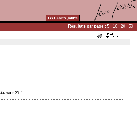
Les Cahiers Jaurès
Résultats par page :
5
|
10
|
20
|
50
Ajouté le 29/07/2010 - Auteur : webmaster
cée pour 2011.
Ajouté le 03/05/2010 - Auteur : webmaster