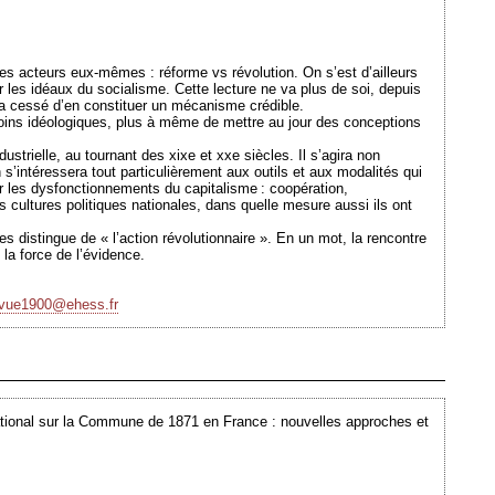
 les acteurs eux-mêmes : réforme vs révolution. On s’est d’ailleurs
 les idéaux du socialisme. Cette lecture ne va plus de soi, depuis
 a cessé d’en constituer un mécanisme crédible.
moins idéologiques, plus à même de mettre au jour des conceptions
ustrielle, au tournant des xixe et xxe siècles. Il s’agira non
s’intéressera tout particulièrement aux outils et aux modalités qui
ar les dysfonctionnements du capitalisme : coopération,
cultures politiques nationales, dans quelle mesure aussi ils ont
es distingue de « l’action révolutionnaire ». En un mot, la rencontre
 la force de l’évidence.
evue1900@ehess.fr
Ajouté le 03/05/2010 - Auteur : webmaster
ational sur la Commune de 1871 en France : nouvelles approches et