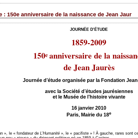
e : 150e anniversaire de la naissance de Jean Jaur
JOURNÉE D’ÉTUDE
1859-2009
150
anniversaire de la naissan
e
de Jean Jaurès
Journée d’étude organisée par la Fondation Jean
avec la Société d’études jaurésiennes
et le Musée de l’histoire vivante
16 janvier 2010
e
Paris, Mairie du 18
bun », le « fondateur de
L’Humanité
», le « pacifiste » ! À gauche, rares sont c
 un peu « pieuse » du dirigeant politique né en 1859 à Castres.