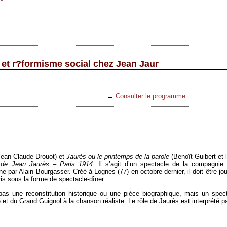
s et r?formisme social chez Jean Jaur
→
Consulter le programme
Jean-Claude Drouot) et
Jaurès ou le printemps de la parole
(Benoît Guibert et 
e de Jean Jaurès – Paris 1914
. Il s’agit d’un spectacle de la compagnie
ène par Alain Bourgasser. Créé à Lognes (77) en octobre dernier, il doit être j
is sous la forme de spectacle-dîner.
s une reconstitution historique ou une pièce biographique, mais un spectac
 et du Grand Guignol à la chanson réaliste. Le rôle de Jaurès est interprété p