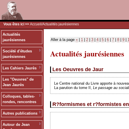
Vous êtes ici >>
Accueil
/Actualités jaurésiennes
Actualités
Aller à la page
«
|
1
|
2
|
3
|
4
|
5
|
6
|
7
|
8
|
9
|
jaurésiennes
Actualités jaurésiennes
Société d'études
jaurésiennes
Les Cahiers Jaurès
Les Oeuvres de Jaur
Les "Oeuvres" de
Le Centre national du Livre apporte à nouvea
Jean Jaurès
La parution du tome II,
Le passage au socia
Colloques, tables-
rondes, rencontres
R?formismes et r?formistes en
Autres publications
Autour de Jean