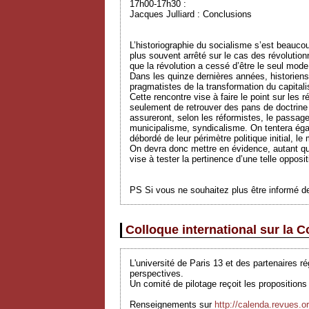
17h00-17h30 :
Jacques Julliard : Conclusions
L’historiographie du socialisme s’est beaucou
plus souvent arrêté sur le cas des révolutio
que la révolution a cessé d’être le seul mod
Dans les quinze dernières années, historiens
pragmatistes de la transformation du capita
Cette rencontre vise à faire le point sur les 
seulement de retrouver des pans de doctrine n
assureront, selon les réformistes, le passag
municipalisme, syndicalisme. On tentera égal
débordé de leur périmètre politique initial, l
On devra donc mettre en évidence, autant que 
vise à tester la pertinence d’une telle opposi
PS Si vous ne souhaitez plus être informé des
Colloque international sur la
L'université de Paris 13 et des partenaires 
perspectives.
Un comité de pilotage reçoit les propositio
Renseignements sur
http://calenda.revues.o