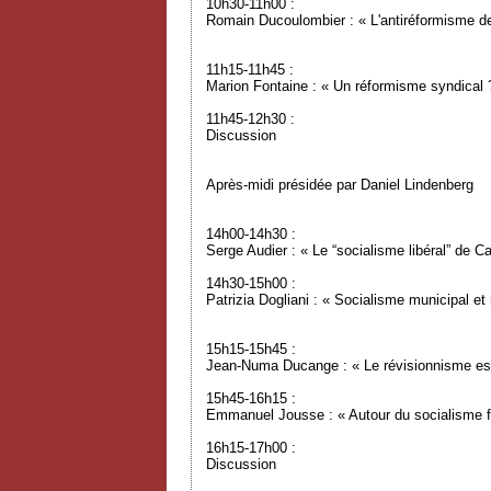
10h30-11h00 :
Romain Ducoulombier : « L'antiréformisme de
11h15-11h45 :
Marion Fontaine : « Un réformisme syndical 
11h45-12h30 :
Discussion
Après-midi présidée par Daniel Lindenberg
14h00-14h30 :
Serge Audier : « Le “socialisme libéral” de C
14h30-15h00 :
Patrizia Dogliani : « Socialisme municipal e
15h15-15h45 :
Jean-Numa Ducange : « Le révisionnisme est
15h45-16h15 :
Emmanuel Jousse : « Autour du socialisme f
16h15-17h00 :
Discussion