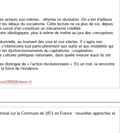
 les acteurs eux-mêmes : réforme vs révolution. On s’est d’ailleurs
 les idéaux du socialisme. Cette lecture ne va plus de soi, depuis
 a cessé d’en constituer un mécanisme crédible.
moins idéologiques, plus à même de mettre au jour des conceptions
ustrielle, au tournant des xixe et xxe siècles. Il s’agira non
s’intéressera tout particulièrement aux outils et aux modalités qui
ar les dysfonctionnements du capitalisme : coopération,
cultures politiques nationales, dans quelle mesure aussi ils ont
es distingue de « l’action révolutionnaire ». En un mot, la rencontre
 la force de l’évidence.
evue1900@ehess.fr
Ajouté le 03/05/2010 - Auteur : webmaster
ational sur la Commune de 1871 en France : nouvelles approches et