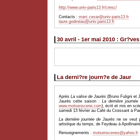
http://www.univ-paris13.fr/cresc/
Contacts :
marc.cesar@univ-paris13.fr
laure.godineau@univ.paris13.fr
30 avril - 1er mai 2010 : Gr?ve
La derni?re journ?e de Jaur
Après
La valise de Jaurès
(Bruno Fuligni et 
Jaurès cette saison :
La dernière journé
www.motsenscene.com
), écrit et mis en sc
samedi 13 février au Café du Croissant à Par
La dernière journée de Jaurès
ne se veut pa
artistique du temps, de Feydeau à Apollinaire
Renseignements :
motsenscenes@yahoo.fr