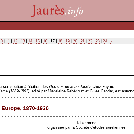
10
|
11
|
12
|
13
|
14
|
15
|
16
|
17
|
18
|
19
|
20
|
21
|
22
|
23
|
24
|
»
u son soutien à l'édition des
Oeuvres de Jean Jaurès
chez Fayard.
lisme
(1889-1893)
, édité par Madeleine Rebérioux et Gilles Candar, est annon
 Europe, 1870-1930
Table ronde
organisée par la Société d'études soréliennes