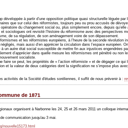
p développée à partir d’une opposition politique quasi structurelle léguée par
nnaires que sur celui des réformistes, toujours peu ou prou accusés de dévoyer
e opératoire du changement social ou, plus simplement encore, depuis qu’elle
 et sociologues ont revisité l’histoire du réformisme avec des perspectives 
lisme, de sa régulation, de son aménagement voire de son dépassement.
réformismes et les réformistes européens, à l’heure de la seconde révolution ind
égligés, mais aussi d’en apprécier la circulation dans l’espace européen. On 
e à un autre état social susceptible de mettre fin aux injustices engendrées p
ement d’apprécier dans quelle mesure les réformismes ont pénétré ou non les 
e mouvement socialiste.
faire se peut, les propriétés de « l’action réformiste » et de dégager ce qui l
tion et la valeur de deux catégories dont la signification ne s’impose plus avec
 activités de la Société d'études soréliennes, il suffit de nous prévenir à :
r
 Commune de 1871
régionaux organisent à Narbonne les 24, 25 et
26 mars 2011
un colloque intern
ns de communication jusqu'au 3
mai
.
rg/nouvelle15173.html