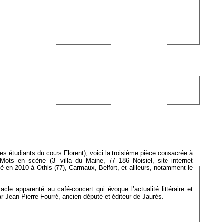
Ajouté le 19/04/2010 - Auteur : webmaster
Ajouté le 25/01/2010 - Auteur : webmaster
les étudiants du cours Florent), voici la troisième pièce consacrée à
 Mots en scène (3, villa du Maine, 77 186 Noisiel, site internet
oué en 2010 à Othis (77), Carmaux, Belfort, et ailleurs, notamment le
le apparenté au café-concert qui évoque l’actualité littéraire et
ar Jean-Pierre Fourré, ancien député et éditeur de Jaurès.