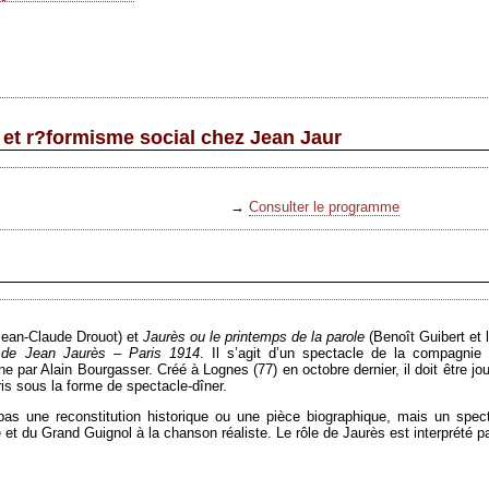
s et r?formisme social chez Jean Jaur
→
Consulter le programme
Jean-Claude Drouot) et
Jaurès ou le printemps de la parole
(Benoît Guibert et 
e de Jean Jaurès – Paris 1914
. Il s’agit d’un spectacle de la compagnie
ène par Alain Bourgasser. Créé à Lognes (77) en octobre dernier, il doit être j
is sous la forme de spectacle-dîner.
s une reconstitution historique ou une pièce biographique, mais un spectac
 et du Grand Guignol à la chanson réaliste. Le rôle de Jaurès est interprété p