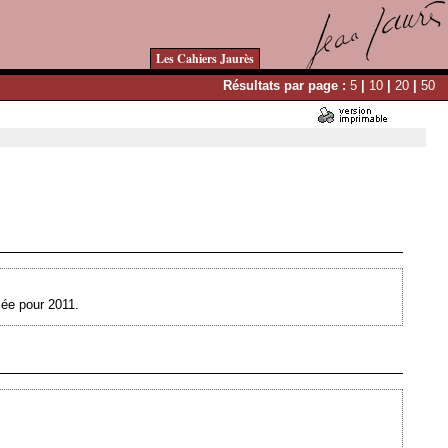
Les Cahiers Jaurès
Résultats par page :
5
|
10
|
20
|
50
Ajouté le 29/07/2010 - Auteur : webmaster
cée pour 2011.
Ajouté le 03/05/2010 - Auteur : webmaster