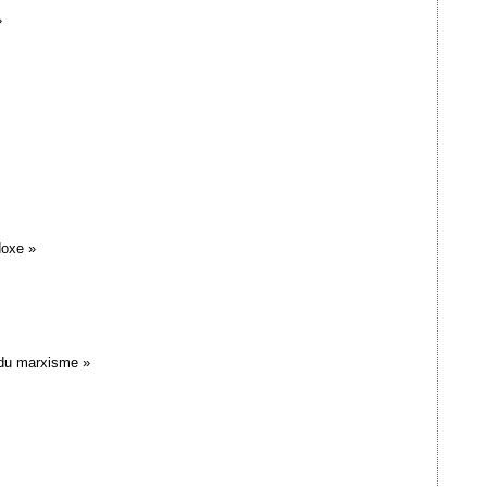
»
doxe »
 du marxisme »