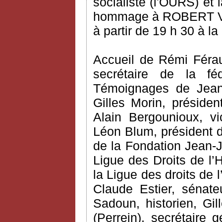
socialiste (l'OURS) et 
hommage à ROBERT VERD
à partir de 19 h 30 à l
Accueil de Rémi Férau
secrétaire de la féd
Témoignages de Jean-P
Gilles Morin, préside
Alain Bergounioux, v
Léon Blum, président 
de la Fondation Jean-J
Ligue des Droits de l’
la Ligue des droits de
Claude Estier, sénate
Sadoun, historien, Gil
(Perrein), secrétaire