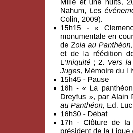
Mille et une nuits, 
Nahum,
Les événemen
Colin, 2009).
15h15 - « Clemenc
monumentale en cours
de Z
ola au Panthéon, 
et de la réédition d
L
’Iniquité
; 2.
Vers l
Juges,
Mémoire du Liv
15h45 - Pause
16h - « La panthéoni
Dreyfus », par Alain
au Panthéon,
Ed. Luc
16h30 - Débat
17h - Clôture de la
président de la Ligue