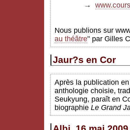
→
www.coursf
Nous publions sur www.
au théâtre
" par Gilles 
Jaur?s en Cor
Après la publication e
anthologie choisie, tr
Seukyung, paraît en Cor
biographie
Le Grand J
Albi, 16 mai 2009