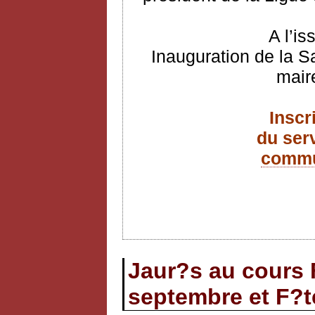
A l’is
Inauguration de la S
mair
Inscr
du ser
commu
Jaur?s au cours F
septembre et F?t