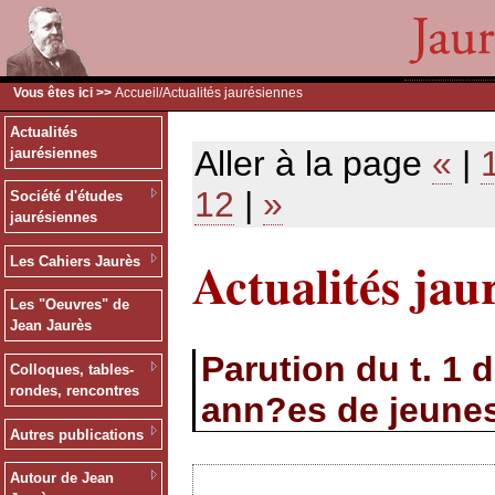
Vous êtes ici >>
Accueil
/Actualités jaurésiennes
Actualités
Aller à la page
«
|
jaurésiennes
12
|
»
Société d'études
jaurésiennes
Actualités jau
Les Cahiers Jaurès
Les "Oeuvres" de
Jean Jaurès
Parution du t. 1 
Colloques, tables-
rondes, rencontres
ann?es de jeunes
Autres publications
Autour de Jean