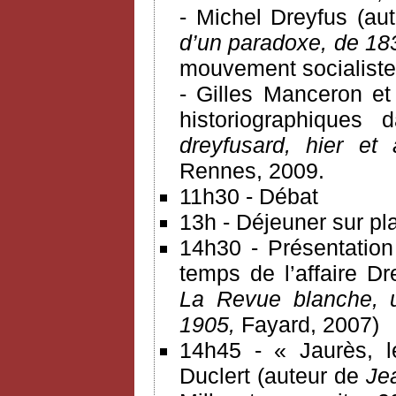
- Michel Dreyfus (au
d’un paradoxe, de 18
mouvement socialiste e
- Gilles Manceron e
historiographiques 
dreyfusard, hier et
Rennes, 2009.
11h30 - Débat
13h - Déjeuner sur pla
14h30 - Présentation
temps de l’affaire Dr
La Revue blanche, 
1905,
Fayard, 2007)
14h45 - « Jaurès, l
Duclert (auteur de
Je