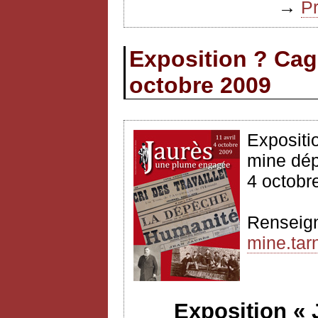
→
P
Exposition ? Cag
octobre 2009
Expositi
mine dép
4 octobr
Renseig
mine.tarn
Exposition «