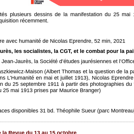
ntés plusieurs dessins de la manifestation du 25 mai
cquisition récemment.
dre avec humanité de Nicolas Eprendre, 52 min, 2021
urès, les socialistes, la CGT, et le combat pour la pa
 Jean-Jaurès, la Société d’études jaurésiennes et l’Offic
aszkiewicz-Maison (Albert Thomas et la question de la p
ns L’Humanité en mai et juillet 1913), Nicolas Eprendre
on du 25 septembre 1911 à partir des photographies du
u 25 mai 1913 prises par Maurice Branger)
places disponibles 31 bd. Théophile Sueur (parc Montrea
 la Revue du 13 au 15 octobre