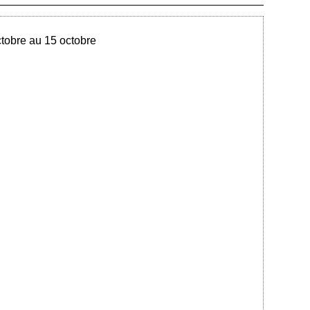
Ajouté le 11/10/2023 - Auteur : bkermoal
ctobre au 15 octobre