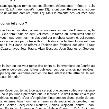
pendant quelques tomes essentiellement thématiques même si cela
ome 3),
L’Armée nouvelle
(tome 13), la critique littéraire et artistique
Le pluralisme culturel
(tome 17). Mais la majorité des volumes sont
uoi un tel choix ?
oindres échos des paroles prononcées au sein de l’hémicycle, la
. Cela ferait plus de cent volumes, un fatras qui brouillerait tout et
 Nous nous sommes mis d’accord sur un choix raisonné, qui permet
s concernés par notre édition : l’histoire de la Révolution est une
 : il faut donc se référer à l’édition des Éditions sociales. Il faut
y Cazals, avec Jean Faury, Alain Boscus, Jean Sagnes et Georges
 la liste qui se veut totale des écrits ou interventions de Jaurès au
ouvre encore soit des lettres oubliées, soit des articles non repérés,
pu acquérir l’automne dernier une très intéressante lettre de Jaurès
ucun historien.
ine Rebérioux tenait à ce que ce soit une œuvre collective, diverse
 nous pourrions prétendre que le lecteur a le droit d’être éclairé par
rioux et moi), c’est d’empêcher l’interception d’une partie de ces
érents volumes, tous hommes et femmes de savoir et de probité, mais
 Becker, Jacqueline Lalouette, Annick Wajngart-Taburet, Jean-
rion Fontaine, Emmanuel Jousse, Fabien Conord… Qu’il faut tous