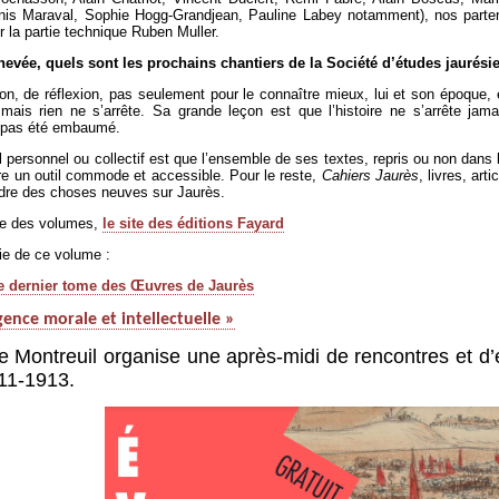
enis Maraval, Sophie Hogg-Grandjean, Pauline Labey notamment), nos parten
r la partie technique Ruben Muller.
chevée, quels sont les prochains chantiers de la Société d’études jaurési
ation, de réflexion, pas seulement pour le connaître mieux, lui et son époque
, mais rien ne s’arrête. Sa grande leçon est que l’histoire ne s’arrête 
a pas été embaumé.
 personnel ou collectif est que l’ensemble de ses textes, repris ou non dans
ire un outil commode et accessible. Pour le reste,
Cahiers Jaurès
, livres, ar
endre des choses neuves sur Jaurès.
ble des volumes,
le site des éditions Fayard
tie de ce volume :
 le dernier tome des Œuvres de Jaurès
gence morale et intellectuelle »
e Montreuil organise une après-midi de rencontres et d’
11-1913.