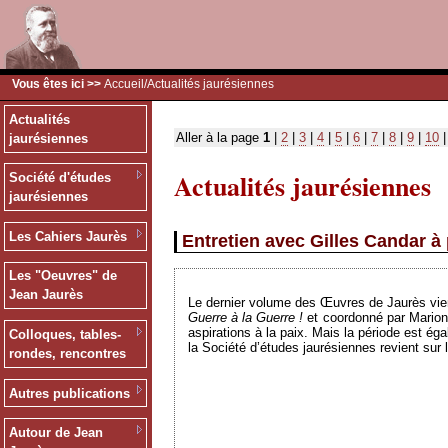
Vous êtes ici >>
Accueil
/Actualités jaurésiennes
Actualités
Aller à la page
1
|
2
|
3
|
4
|
5
|
6
|
7
|
8
|
9
|
10
jaurésiennes
Actualités jaurésiennes
Société d'études
jaurésiennes
Les Cahiers Jaurès
Entretien avec Gilles Candar 
Les "Oeuvres" de
Jean Jaurès
Le dernier volume des Œuvres de Jaurès vient d
Guerre à la Guerre !
et coordonné par Marion 
aspirations à la paix. Mais la période est ég
Colloques, tables-
la Société d’études jaurésiennes revient sur
rondes, rencontres
Autres publications
Autour de Jean