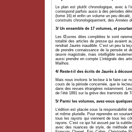
Le plan est plutôt chronologique, avec à 
correspond parfois aussi à des périodes dét
(tome 16) et enfin un volume un peu décalé, t
construits chronologiquement, des
Années d
3/ Un ensemble de 17 volumes, et pourtan
Les Œuvres dites complètes le sont rareme
totalité des articles de presse qui avaient au
rendrait Jaurès inaudible. C’est un peu la l
de prendre connaissance de la pensée et de l
œuvre magistrale, mais intelligible seulement
aussi prendre en compte L’intégrale des a
Mailhos.
4/ Reste-t-il des écrits de Jaurès à découvr
Mais nous invitons le lecteur à le faire car 
cours de la période concernée, que le lecteur 
dans des revues étrangères notamment. Le
de l’été 1891 sur la grève des traminots de 
5/ Parmi les volumes, avez-vous quelques
L’édition est placée sous la responsabilité 
et même plurielle. Pour reprendre en souri
tous les rayons qui viennent de tous les côt
rayons. C’est ce qui fut assuré par la subti
avec des nuances de style, de méthode et
François Chanet, Eric Cahm, Christophe Pr