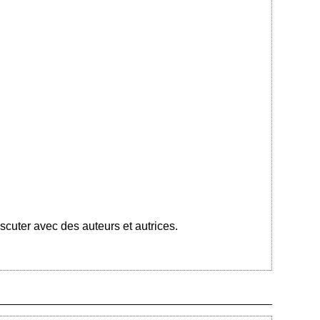
cuter avec des auteurs et autrices.
Ajouté le 30/09/2023 - Auteur : bkermoal