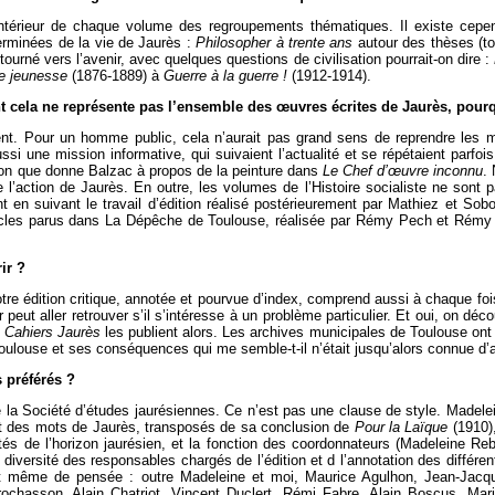
l’intérieur de chaque volume des regroupements thématiques. Il existe ce
erminées de la vie de Jaurès :
Philosopher à trente ans
autour des thèses (t
ourné vers l’avenir, avec quelques questions de civilisation pourrait-on dire :
e jeunesse
(1876-1889) à
Guerre à la guerre !
(1912-1914).
t cela ne représente pas l’ensemble des œuvres écrites de Jaurès, pourq
nt. Pour un homme public, cela n’aurait pas grand sens de reprendre les m
ssi une mission informative, qui suivaient l’actualité et se répétaient parfois
eçon que donne Balzac à propos de la peinture dans
Le Chef d’œuvre inconnu
.
’action de Jaurès. En outre, les volumes de l’Histoire socialiste ne sont pa
 en suivant le travail d’édition réalisé postérieurement par Mathiez et Soboul
rticles parus dans La Dépêche de Toulouse, réalisée par Rémy Pech et Rém
ir ?
notre édition critique, annotée et pourvue d’index, comprend aussi à chaque fois
peut aller retrouver s’il s’intéresse à un problème particulier. Et oui, on déc
s
Cahiers Jaurès
les publient alors. Les archives municipales de Toulouse ont 
Toulouse et ses conséquences qui me semble-t-il n’était jusqu’alors connue d’a
 préférés ?
de la Société d’études jaurésiennes. Ce n’est pas une clause de style. Madele
ant des mots de Jaurès, transposés de sa conclusion de
Pour la Laïque
(1910),
és de l’horizon jaurésien, et la fonction des coordonnateurs (Madeleine Rebé
le diversité des responsables chargés de l’édition et d l’annotation des diff
 même de pensée : outre Madeleine et moi, Maurice Agulhon, Jean-Jacques
ochasson, Alain Chatriot, Vincent Duclert, Rémi Fabre, Alain Boscus, Ma