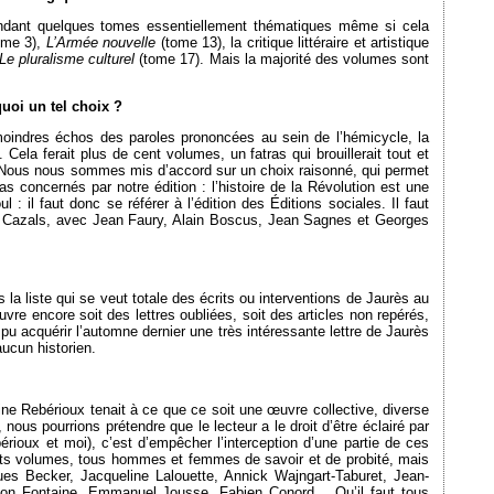
pendant quelques tomes essentiellement thématiques même si cela
ome 3),
L’Armée nouvelle
(tome 13), la critique littéraire et artistique
Le pluralisme culturel
(tome 17). Mais la majorité des volumes sont
uoi un tel choix ?
oindres échos des paroles prononcées au sein de l’hémicycle, la
. Cela ferait plus de cent volumes, un fatras qui brouillerait tout et
 Nous nous sommes mis d’accord sur un choix raisonné, qui permet
s concernés par notre édition : l’histoire de la Révolution est une
 : il faut donc se référer à l’édition des Éditions sociales. Il faut
y Cazals, avec Jean Faury, Alain Boscus, Jean Sagnes et Georges
 la liste qui se veut totale des écrits ou interventions de Jaurès au
ouvre encore soit des lettres oubliées, soit des articles non repérés,
pu acquérir l’automne dernier une très intéressante lettre de Jaurès
ucun historien.
ine Rebérioux tenait à ce que ce soit une œuvre collective, diverse
 nous pourrions prétendre que le lecteur a le droit d’être éclairé par
rioux et moi), c’est d’empêcher l’interception d’une partie de ces
érents volumes, tous hommes et femmes de savoir et de probité, mais
 Becker, Jacqueline Lalouette, Annick Wajngart-Taburet, Jean-
rion Fontaine, Emmanuel Jousse, Fabien Conord… Qu’il faut tous