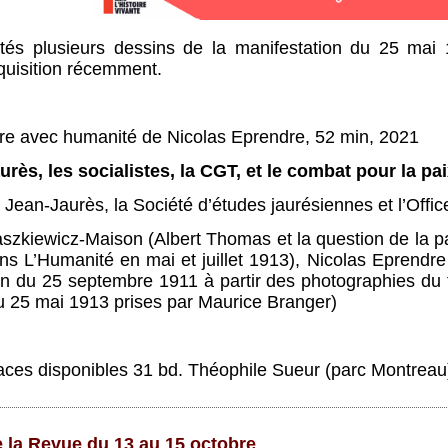
ntés plusieurs dessins de la manifestation du 25 mai
cquisition récemment.
dre avec humanité de Nicolas Eprendre, 52 min, 2021
urès, les socialistes, la CGT, et le combat pour la pa
 Jean-Jaurès, la Société d’études jaurésiennes et l’Offic
aszkiewicz-Maison (Albert Thomas et la question de la p
ns L’Humanité en mai et juillet 1913), Nicolas Eprendre
on du 25 septembre 1911 à partir des photographies du
u 25 mai 1913 prises par Maurice Branger)
places disponibles 31 bd. Théophile Sueur (parc Montrea
 la Revue du 13 au 15 octobre