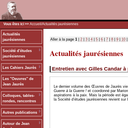
Vous êtes ici >>
Accueil
/Actualités jaurésiennes
Actualités
Aller à la page
1
|
2
|
3
|
4
|
5
|
6
|
7
|
8
|
9
|
10
jaurésiennes
Actualités jaurésiennes
Société d'études
jaurésiennes
Les Cahiers Jaurès
Entretien avec Gilles Candar 
Les "Oeuvres" de
Jean Jaurès
Le dernier volume des Œuvres de Jaurès vient d
Guerre à la Guerre !
et coordonné par Marion 
aspirations à la paix. Mais la période est ég
Colloques, tables-
la Société d’études jaurésiennes revient sur
rondes, rencontres
Autres publications
Autour de Jean