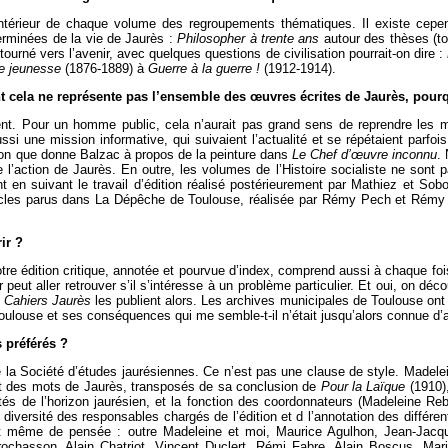
l’intérieur de chaque volume des regroupements thématiques. Il existe ce
erminées de la vie de Jaurès :
Philosopher à trente ans
autour des thèses (t
ourné vers l’avenir, avec quelques questions de civilisation pourrait-on dire :
e jeunesse
(1876-1889) à
Guerre à la guerre !
(1912-1914).
t cela ne représente pas l’ensemble des œuvres écrites de Jaurès, pourq
nt. Pour un homme public, cela n’aurait pas grand sens de reprendre les m
ssi une mission informative, qui suivaient l’actualité et se répétaient parfois
eçon que donne Balzac à propos de la peinture dans
Le Chef d’œuvre inconnu
.
’action de Jaurès. En outre, les volumes de l’Histoire socialiste ne sont pa
 en suivant le travail d’édition réalisé postérieurement par Mathiez et Soboul
rticles parus dans La Dépêche de Toulouse, réalisée par Rémy Pech et Rém
ir ?
notre édition critique, annotée et pourvue d’index, comprend aussi à chaque fois
peut aller retrouver s’il s’intéresse à un problème particulier. Et oui, on déc
s
Cahiers Jaurès
les publient alors. Les archives municipales de Toulouse ont 
Toulouse et ses conséquences qui me semble-t-il n’était jusqu’alors connue d’a
 préférés ?
de la Société d’études jaurésiennes. Ce n’est pas une clause de style. Madele
ant des mots de Jaurès, transposés de sa conclusion de
Pour la Laïque
(1910),
és de l’horizon jaurésien, et la fonction des coordonnateurs (Madeleine Rebé
le diversité des responsables chargés de l’édition et d l’annotation des diff
 même de pensée : outre Madeleine et moi, Maurice Agulhon, Jean-Jacques
ochasson, Alain Chatriot, Vincent Duclert, Rémi Fabre, Alain Boscus, Ma