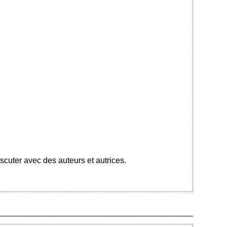
cuter avec des auteurs et autrices.
Ajouté le 30/09/2023 - Auteur : bkermoal