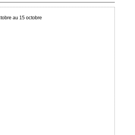
Ajouté le 11/10/2023 - Auteur : bkermoal
ctobre au 15 octobre