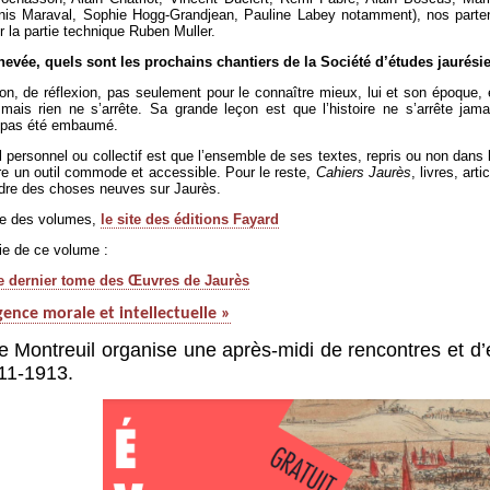
enis Maraval, Sophie Hogg-Grandjean, Pauline Labey notamment), nos parten
r la partie technique Ruben Muller.
chevée, quels sont les prochains chantiers de la Société d’études jaurési
ation, de réflexion, pas seulement pour le connaître mieux, lui et son époque
, mais rien ne s’arrête. Sa grande leçon est que l’histoire ne s’arrête 
a pas été embaumé.
 personnel ou collectif est que l’ensemble de ses textes, repris ou non dans
ire un outil commode et accessible. Pour le reste,
Cahiers Jaurès
, livres, ar
endre des choses neuves sur Jaurès.
ble des volumes,
le site des éditions Fayard
tie de ce volume :
 le dernier tome des Œuvres de Jaurès
gence morale et intellectuelle »
e Montreuil organise une après-midi de rencontres et d’
11-1913.