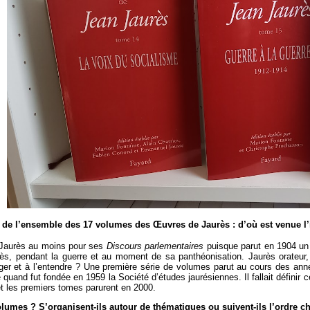
n de l’ensemble des 17 volumes des Œuvres de Jaurès : d’où est venue l’
e Jaurès au moins pour ses
Discours parlementaires
puisque parut en 1904 un
urès, pendant la guerre et au moment de sa panthéonisation. Jaurès orateur,
roger et à l’entendre ? Une première série de volumes parut au cours des anné
quand fut fondée en 1959 la Société d’études jaurésiennes. Il fallait définir ce
et les premiers tomes parurent en 2000.
volumes ? S’organisent-ils autour de thématiques ou suivent-ils l’ordre 