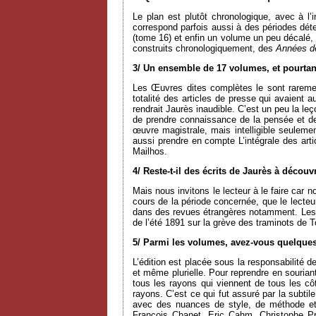
Le plan est plutôt chronologique, avec à 
correspond parfois aussi à des périodes dét
(tome 16) et enfin un volume un peu décalé, t
construits chronologiquement, des
Années d
3/ Un ensemble de 17 volumes, et pourtan
Les Œuvres dites complètes le sont rareme
totalité des articles de presse qui avaient au
rendrait Jaurès inaudible. C’est un peu la l
de prendre connaissance de la pensée et de l
œuvre magistrale, mais intelligible seulement
aussi prendre en compte L’intégrale des a
Mailhos.
4/ Reste-t-il des écrits de Jaurès à découvr
Mais nous invitons le lecteur à le faire car 
cours de la période concernée, que le lecteur 
dans des revues étrangères notamment. Le
de l’été 1891 sur la grève des traminots de 
5/ Parmi les volumes, avez-vous quelques
L’édition est placée sous la responsabilité 
et même plurielle. Pour reprendre en souri
tous les rayons qui viennent de tous les côt
rayons. C’est ce qui fut assuré par la subti
avec des nuances de style, de méthode et
François Chanet, Eric Cahm, Christophe Pr