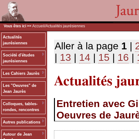
Vous êtes ici >>
Accueil
/Actualités jaurésiennes
Actualités
Aller à la page
1
|
jaurésiennes
|
13
|
14
|
15
|
16
|
Société d'études
jaurésiennes
Actualités jau
Les Cahiers Jaurès
Les "Oeuvres" de
Jean Jaurès
Entretien avec G
Colloques, tables-
rondes, rencontres
Oeuvres de Jaur
Autres publications
Autour de Jean