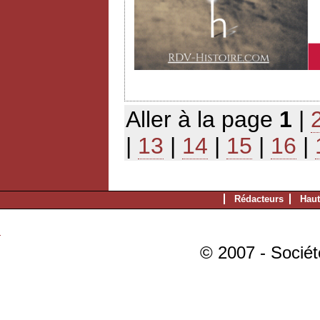
Aller à la page
1
|
|
13
|
14
|
15
|
16
|
Rédacteurs
Haut
© 2007 - Sociét