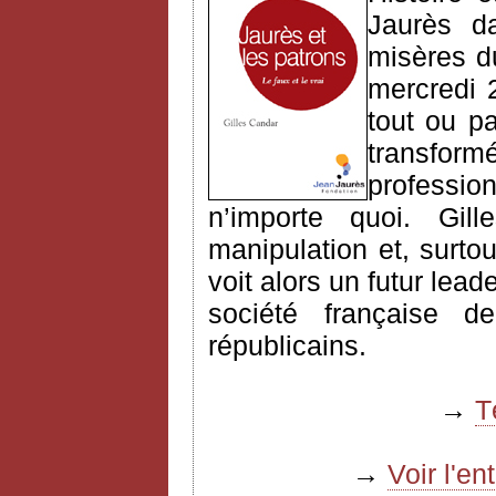
Jaurès 
misères d
mercredi 
tout ou pa
transfo
professio
n’importe quoi. Gill
manipulation et, surtou
voit alors un futur leade
société française 
républicains.
→
T
→
Voir l'e