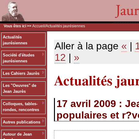
Vous êtes ici >>
Accueil
/Actualités jaurésiennes
Actualités
Aller à la page
«
|
jaurésiennes
12
|
»
Société d'études
jaurésiennes
Actualités jau
Les Cahiers Jaurès
Les "Oeuvres" de
Jean Jaurès
17 avril 2009 : 
Colloques, tables-
rondes, rencontres
populaires et r?v
Autres publications
Autour de Jean