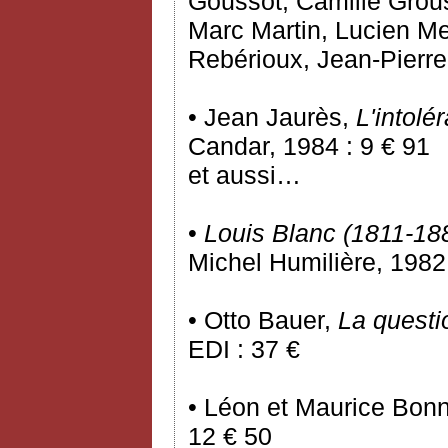
Goussot, Camille Grous
Marc Martin, Lucien Me
Rebérioux, Jean-Pierr
• Jean Jaurès,
L'intolé
Candar, 1984 : 9 € 91
et aussi…
•
Louis Blanc (1811-18
Michel Humilière, 1982 
• Otto Bauer,
La questi
EDI : 37 €
• Léon et Maurice Bon
12 € 50