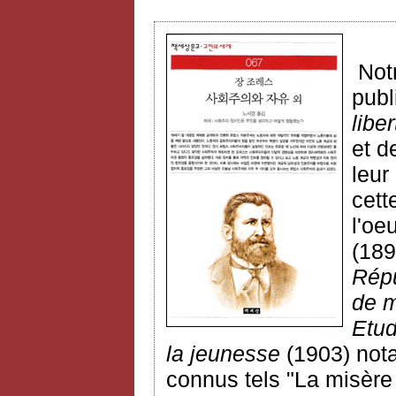
Notr
publ
liber
et d
leur
cett
l'oe
(189
Répu
de 
Etud
la jeunesse
(1903) not
connus
tels "La misère