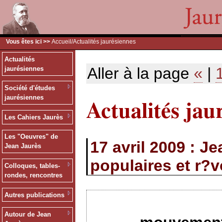
Vous êtes ici >>
Accueil
/Actualités jaurésiennes
Actualités
Aller à la page
«
|
jaurésiennes
Société d'études
Actualités jau
jaurésiennes
Les Cahiers Jaurès
Les "Oeuvres" de
17 avril 2009 : 
Jean Jaurès
populaires et r?v
Colloques, tables-
rondes, rencontres
Autres publications
Autour de Jean