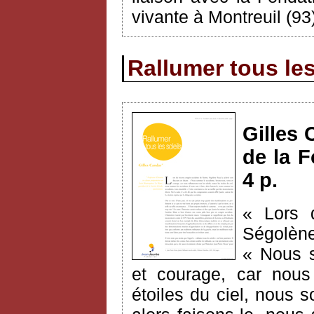
vivante à Montreuil (93
Rallumer tous les
Gilles 
de la F
4 p.
« Lors 
Ségolène
« Nous s
et courage, car nous 
étoiles du ciel, nous s