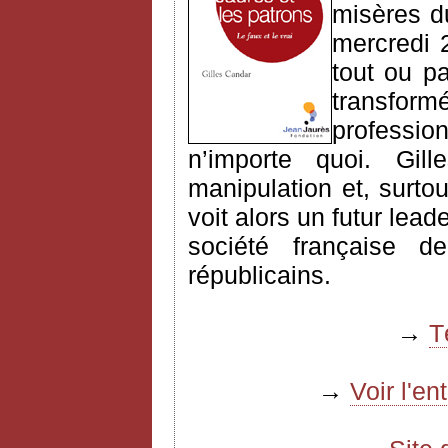
misères d
mercredi 
tout ou pa
transfo
professio
n’importe quoi. Gill
manipulation et, surtou
voit alors un futur leade
société française 
républicains.
→
T
→
Voir l'e