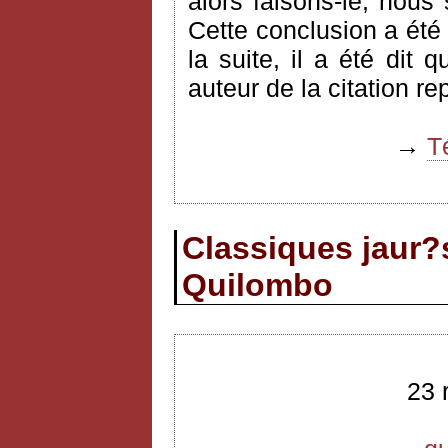
alors faisons-le, nous
Cette conclusion a été
la suite, il a été dit 
auteur de la citation re
→
T
Classiques jaur?s
Quilombo
23 