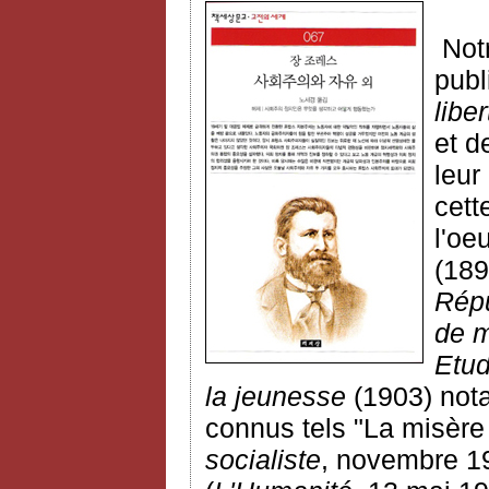
Notr
publ
liber
et d
leur
cett
l'oe
(189
Répu
de 
Etud
la jeunesse
(1903) not
connus
tels "La misère
socialiste
, novembre 19