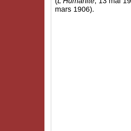
(
L'Humanité
, 13 mai 19
mars 1906).