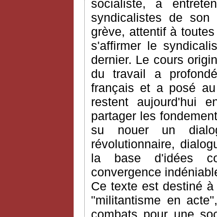
socialiste, a entret
syndicalistes de son
grève, attentif à toute
s'affirmer le syndical
dernier. Le cours origi
du travail a profond
français et a posé au
restent aujourd'hui e
partager les fondements
su nouer un dialo
révolutionnaire, dialo
la base d'idées c
convergence indéniable
Ce texte est destiné à
"militantisme en acte
combats pour une soci