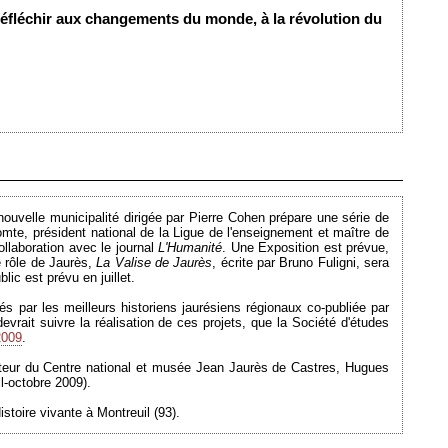
à réfléchir aux changements du monde, à la révolution du
Ajouté le 18/02/2009 - Auteur : webmaster
uvelle municipalité dirigée par Pierre Cohen prépare une série de
mte, président national de la Ligue de l'enseignement et maître de
ollaboration avec le journal
L'Humanité
. Une Exposition est prévue,
e rôle de Jaurès,
La Valise de Jaurès
, écrite par Bruno Fuligni, sera
ic est prévu en juillet.
tés par les meilleurs historiens jaurésiens régionaux co-publiée par
rait suivre la réalisation de ces projets, que la Société d'études
2009
.
ecteur du Centre national et musée Jean Jaurès de Castres, Hugues
l-octobre 2009).
stoire vivante à Montreuil (93).