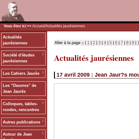
Vous êtes ici >>
Accueil
/Actualités jaurésiennes
Actualités
Aller à la page
«
|
1
|
2
|
3
|
4
|
5
|
6
|
7
|
8
|
9
|
jaurésiennes
Actualités jaurésiennes
Société d'études
jaurésiennes
Les Cahiers Jaurès
17 avril 2009 : Jean Jaur?s mo
Les "Oeuvres" de
Jean Jaurès
Colloques, tables-
rondes, rencontres
Autres publications
Autour de Jean