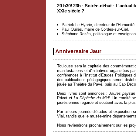
20 h30/ 23h : Soirée-débat : L'actual
XXIe siècle ?
Patrick Le Hyaric, directeur de l'Humanité.
Paul Quilès, maire de Cordes-sur-Ciel.
Stéphane Rozès, politologue et enseignan
Anniversaire Jaur
Toulouse sera la capitale des commémoratio
manifestations et d'initiatives organisées p
conférences à l'Institut d'Etudes Politiques 
des publications pédagogiques seront distri
jouée au Théâtre du Pavé, puis au Cap Décou
Deux livres sont annoncés :
Jaurès paysan
Privat et
La Dépêche du Midi
. Un comité sc
jaurésiennes regarde et soutient avec la pl
Par ailleurs journée d'études et exposition
Vial, tandis que le musée-mine département
Nous reviendrons prochainement sur les projet