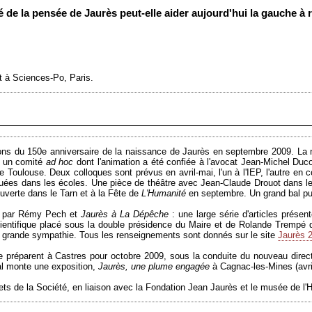
ité de la pensée de Jaurès peut-elle aider aujourd'hui la gauche 
t à Sciences-Po, Paris.
ns du 150e anniversaire de la naissance de Jaurès en septembre 2009. La no
ar un comité
ad hoc
dont l'animation a été confiée à l'avocat Jean-Michel Duco
de Toulouse. Deux colloques sont prévus en avril-mai, l'un à l'IEP, l'autre en c
buées dans les écoles. Une pièce de théâtre avec Jean-Claude Drouot dans l
verte dans le Tarn et à la Fête de
L'Humanité
en septembre. Un grand bal publ
par Rémy Pech et
Jaurès à La Dépêche
: une large série d'articles présen
ientifique placé sous la double présidence du Maire et de Rolande Trempé dev
us grande sympathie. Tous les renseignements sont donnés sur le site
Jaurès 
 se préparent à Castres pour octobre 2009, sous la conduite du nouveau dir
al monte une exposition,
Jaurès, une plume engagée
à Cagnac-les-Mines (avri
s de la Société, en liaison avec la Fondation Jean Jaurès et le musée de l'Hi