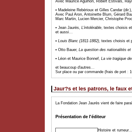
Avec Maurice Agulhon, Robert Estivals, Ray
• Madeleine Rebérioux et Gilles Candar (dir.),
Avec Paul Aron, Antoinette Blum, Gérard Baa
Marc Martin, Lucien Mercier, Christophe Pr
• Jean Jaurès,
L'intolérable
, textes choisis e
et aussi…
•
Louis Blanc (1811-1882)
, textes choisis et
• Otto Bauer,
La question des nationalités et
• Léon et Maurice Bonnef,
La vie tragique de
et beaucoup d'autres…
Sur place ou par commande (frais de port : 
Jaur?s et les patrons, le faux e
La Fondation Jean Jaurès vient de faire para
Présentation de l'éditeur
Histoire et rumeur