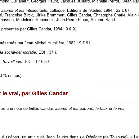
mond Guillaneuf, Georges Haupt, Jacques Julliard, Michelle Perrot, Jean Ra
Jaurès et les intellectuels
, colloque, Éditions de l'Atelier, 1994 : 22 € 87
l, Françoise Birck, Ulrike Brummert, Gilles Candar, Christophe Charle, Alain
ochasson, Madeleine Rebérioux, Jean-Pierre Rioux, Shlomo Sand.
t présentés par Gilles Candar, 1984 : 9 € 91
 présentés par Jean-Michel Humilière, 1982 : 9 € 91
 la social-démocratie
, EDI : 37 €
s travailleurs
, EDI : 12 € 50
10 % en sus).
t le vrai, par Gilles Candar
ître une note de Gilles Candar,
Jaurès et les patrons, le faux et le vrai
.
….Au départ, un article de Jean Jaurès dans
La Dépêche
(de Toulouse), « Le