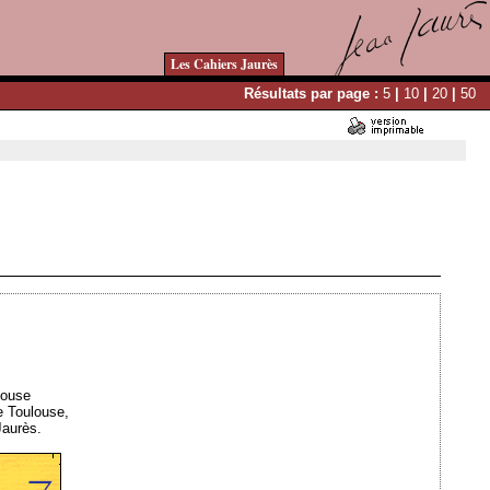
Les Cahiers Jaurès
Résultats par page :
5
|
10
|
20
|
50
Ajouté le 02/04/2009 - Auteur : webmaster
louse
e Toulouse,
Jaurès.