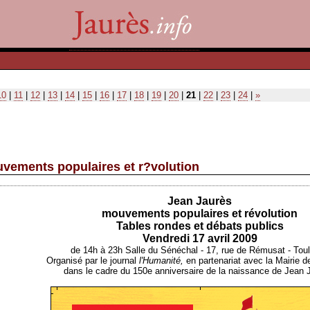
10
|
11
|
12
|
13
|
14
|
15
|
16
|
17
|
18
|
19
|
20
|
21
|
22
|
23
|
24
|
»
uvements populaires et r?volution
Jean Jaurès
mouvements populaires et révolution
Tables rondes et débats publics
Vendredi 17 avril 2009
de 14h à 23h Salle du Sénéchal - 17, rue de Rémusat - Tou
Organisé par le journal
l'Humanité,
en partenariat avec la Mairie d
dans le cadre du 150e anniversaire de la naissance de Jean 