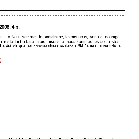
Ajouté le 21/01/2009 - Auteur : webmaster
2008, 4 p.
nt : « Nous sommes le socialisme, levons-nous, vertu et courage,
il reste tant à faire, alors faisons-le, nous sommes les socialistes,
 a été dit que les congressistes avaient sifflé Jaurès, auteur de la
)
Ajouté le 03/11/2008 - Auteur : webmaster