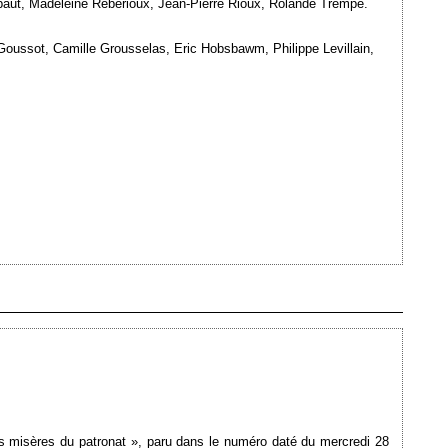
baut, Madeleine Rebérioux, Jean-Pierre Rioux, Rolande Trempé.
 Goussot, Camille Grousselas, Eric Hobsbawm, Philippe Levillain,
Ajouté le 31/10/2008 - Auteur : webmaster
s misères du patronat », paru dans le numéro daté du mercredi 28