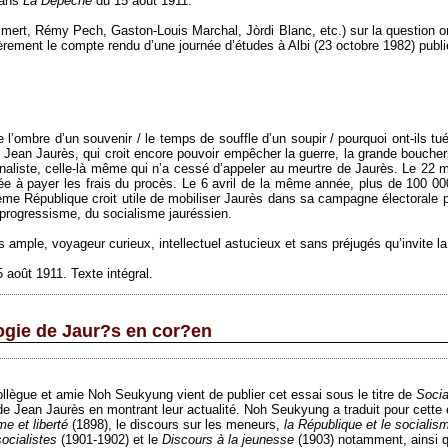
dans
La Dépêche
du 15 août 1911.
ummert, Rémy Pech, Gaston-Louis Marchal, Jòrdi Blanc, etc.) sur la question 
èrement le compte rendu d’une journée d’études à Albi (23 octobre 1982) publ
’ombre d’un souvenir / le temps de souffle d’un soupir / pourquoi ont-ils tué
, Jean Jaurès, qui croit encore pouvoir empêcher la guerre, la grande boucher
onaliste, celle-là même qui n’a cessé d’appeler au meurtre de Jaurès. Le 22 m
ée à payer les frais du procès. Le 6 avril de la même année, plus de 100 00
uième République croit utile de mobiliser Jaurès dans sa campagne électorale 
 progressisme, du socialisme jauréssien.
s ample, voyageur curieux, intellectuel astucieux et sans préjugés qu’invite la
 août 1911. Texte intégral.
ogie de Jaur?s en cor?en
llègue et amie Noh Seukyung vient de publier cet essai sous le titre de
Socia
e Jean Jaurès en montrant leur actualité. Noh Seukyung a traduit pour cette é
me et liberté
(1898),
le discours sur les meneurs,
la République et le socialis
ocialistes
(1901-1902)
et le
Discours à la jeunesse
(1903) notamment, ainsi 