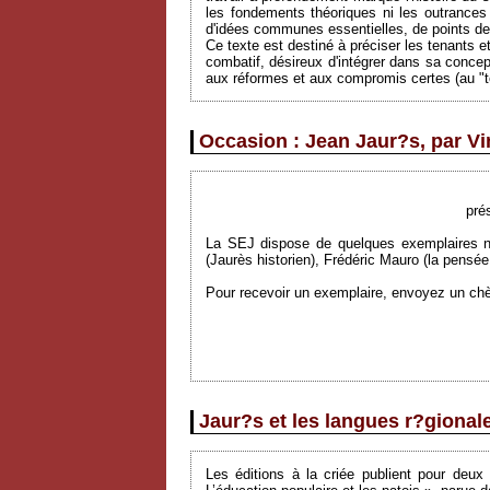
les fondements théoriques ni les outrances 
d'idées communes essentielles, de points de
Ce texte est destiné à préciser les tenants e
combatif, désireux d'intégrer dans sa concep
aux réformes et aux compromis certes (au "ter
Occasion : Jean Jaur?s, par Vi
pré
La SEJ dispose de quelques exemplaires n
(Jaurès historien), Frédéric Mauro (la pensée
Pour recevoir un exemplaire, envoyez un chèq
Jaur?s et les langues r?gional
Les éditions à la criée publient pour deu