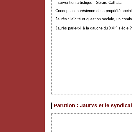
Intervention artistique : Gérard Cathala
Conception jaurésienne de la propriété socia
Jaurès : laïcité et question sociale, un comba
e
Jaurès parle-t-il à la gauche du XXI
siècle ?
Parution : Jaur?s et le syndica