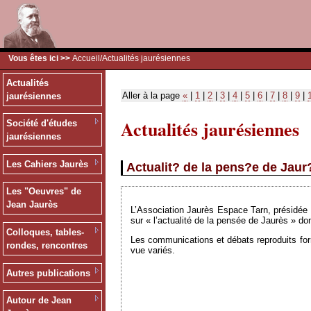
Vous êtes ici >>
Accueil
/Actualités jaurésiennes
Actualités
Aller à la page
«
|
1
|
2
|
3
|
4
|
5
|
6
|
7
|
8
|
9
|
jaurésiennes
Actualités jaurésiennes
Société d'études
jaurésiennes
Les Cahiers Jaurès
Actualit? de la pens?e de Jau
Les "Oeuvres" de
Jean Jaurès
L’Association Jaurès Espace Tarn, présidée 
sur « l’actualité de la pensée de Jaurès » do
Colloques, tables-
Les communications et débats reproduits form
rondes, rencontres
vue variés.
Autres publications
Autour de Jean