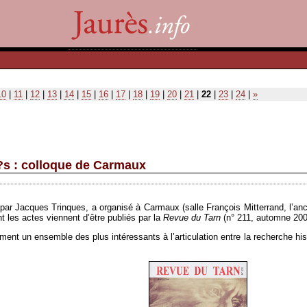
10
|
11
|
12
|
13
|
14
|
15
|
16
|
17
|
18
|
19
|
20
|
21
|
22
|
23
|
24
|
»
r?s : colloque de Carmaux
par Jacques Trinques, a organisé à Carmaux (salle François Mitterrand, l’an
nt les actes viennent d’être publiés par la
Revue
du Tarn
(n° 211, automne 200
ent un ensemble des plus intéressants à l’articulation entre la recherche his