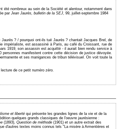
ont été nombreux au sein de la Société et alentour, notamment dans
iée par
Jean Jaurès, bulletin de la SEJ
, 99, juillet-septembre 1984
 Jaurès ? / pourquoi ont-ils tué Jaurès ? chantait Jacques Brel, de
ie impérialiste, est assassiné à Paris, au café du Croissant, rue de
ars 1919, son assassin est acquitté - il aurait bien rendu service à
0 personnes manifestent contre cette décision de justice dévoyée.
permanente et ses manigances de tribun télévisuel. On voit toute la
 lecture de ce petit numéro zéro.
Ajouté le 14/05/2008 - Auteur : webmaster
lisme et liberté
qui présente les grandes lignes de la vie et de la
dition quelques grands classiques de l'oeuvre jaurésienne :
me
(1893),
Question de méthode
(1901) et un autre extrait des
que d'autres textes moins connus
tels "La misère à Armentières et