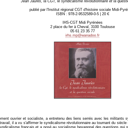
Jean
Jaurès, la CGT, le syndicalisme révolutionnaire et la questi
publié par l'Institut régional CGT d'histoire sociale Midi-Pyr
ISBN : 978-2-9532589-0-5 | 20 €
IHS-CGT Midi Pyrénées
2 place du fer à Cheval, 3100 Toulouse
05 61 23 35 77
irhs.mp@wanadoo.fr
ent ouvrier et socialiste, a entretenu des liens serrés avec les militants
ravail, il a vu s'affirmer le syndicalisme révolutionnaire au tournant du siècle 
syndicalisme français et a posé au socialisme hexagonal des questions qui re