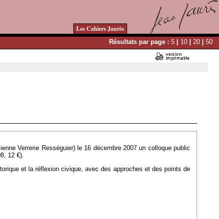
Les Cahiers Jaurès
Résultats par page :
5
|
10
|
20
|
50
Ajouté le 29/10/2008 - Auteur : webmaster
cienne Verrerie Rességuier) le 16 décembre 2007 un colloque public
8, 12 €).
torique et la réflexion civique, avec des approches et des points de