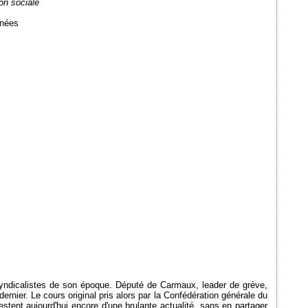
on sociale
énées
 syndicalistes de son époque. Député de Carmaux, leader de grève,
dernier. Le cours original pris alors par la Confédération générale du
stent aujourd'hui encore d'une brulante actualité. sans en partager