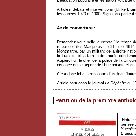
L’éducation populaire et les patois », parue 
Articles, débats et interventions (Ulrike Br
les années 1970 et 1980. Signalons particuli
4e de couverture :
Demandez-vous belle jeunesse / le temps de l
retour des îles Marquises. Le 31 juillet 1914
Montmartre, par un militant de la droite nati
la France - et la famille de Jaurès condamn
Aujourd’hui, le chef de la police de la Cinq
distance qui le sépare de l’humanisme et du
C’est donc ici à la rencontre d’un Jean Jaurè
Article paru dans le journal
La Dépêche
du 15
Parution de la premi?re anthol
Notre co
pensée d
Socialis
Etudes s