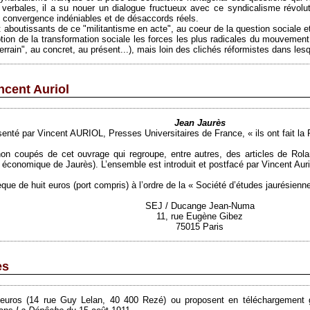
verbales, il a su nouer un dialogue fructueux avec ce syndicalisme révolut
 convergence indéniables et de désaccords réels.
t aboutissants de ce "militantisme en acte", au coeur de la question sociale e
tion de la transformation sociale les forces les plus radicales du mouvement 
rain", au concret, au présent...), mais loin des clichés réformistes dans les
ncent Auriol
Jean Jaurès
senté par Vincent AURIOL, Presses Universitaires de France, « ils ont fait la
on coupés de cet ouvrage qui regroupe, entre autres, des articles de Ro
 économique de Jaurès). L’ensemble est introduit et postfacé par Vincent Auri
ue de huit euros (port compris) à l’ordre de la « Société d’études jaurésienne
SEJ / Ducange Jean-Numa
11, rue Eugène Gibez
75015 Paris
es
x euros (14 rue Guy Lelan, 40 400 Rezé) ou proposent en téléchargement g