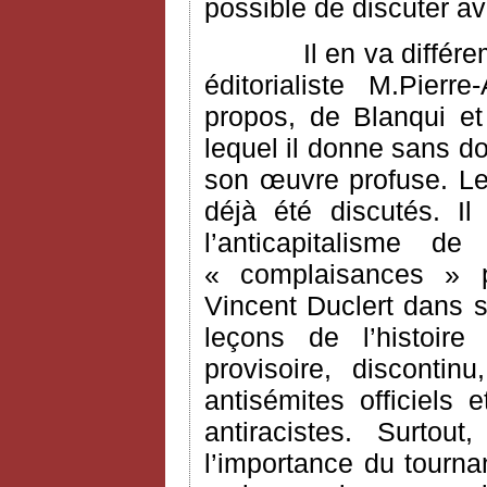
possible de discuter a
Il en va différ
éditorialiste M.Pier
propos, de Blanqui e
lequel il donne sans do
son œuvre profuse. Le
déjà été discutés. I
l’anticapitalisme 
« complaisances » po
Vincent Duclert dans s
leçons de l’histoire
provisoire, disconti
antisémites officiels 
antiracistes. Surtou
l’importance du tourn