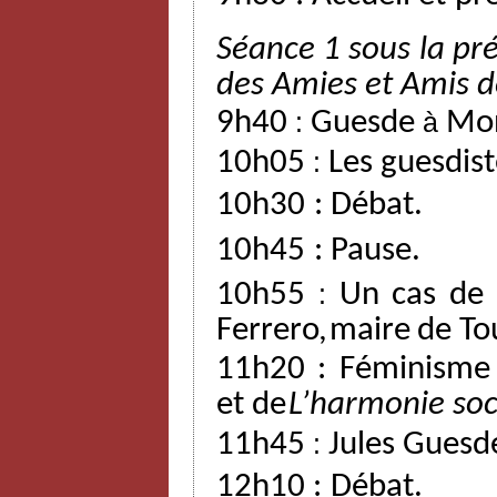
Séance 1 sous la pré
des
Amies
et
Amis
d
9h40
:
Guesde
à
Mon
10h05
:
Les guesdist
10h30
:
Débat.
10h45
:
Pause.
10h55
:
Un
cas
de
Ferrero,
maire
de
To
11h20 : Féminisme
et
de
L’harmonie
soc
11h45
:
Jules Guesd
12h10
:
Débat.