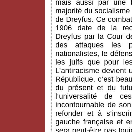
mais aussi par une b
majorité du socialisme
de Dreyfus. Ce combat v
1906 date de la rec
Dreyfus par la Cour de
des attaques les 
nationalistes, le défe
les juifs que pour le
L’antiracisme devient 
République, c’est bea
du présent et du futur
l’universalité de c
incontournable de son
refonder et à s’inscr
gauche française et en
sera peut-être pas touj