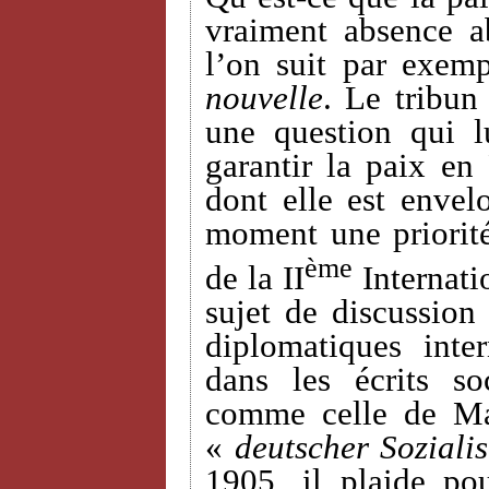
vraiment absence a
l’on suit par exemp
nouvelle
. Le tribun
une question qui 
garantir la paix en
dont elle est envel
moment une priorit
ème
de la II
Internati
sujet de discussion 
diplomatiques inte
dans les écrits so
comme celle de Ma
«
deutscher Sozialis
1905, il plaide po