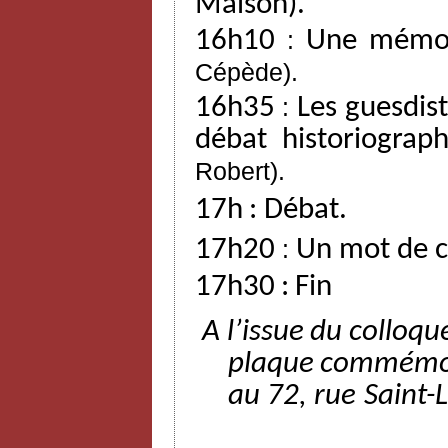
Maison).
16h10
:
Une mémoi
Cépède).
16h35
:
Les
guesdis
débat
historiograp
Robert).
17h
:
Débat.
17h20
:
Un mot de c
17h30
:
Fin
A l’issue
du
colloqu
plaque
commémo
au
72,
rue
Saint-L