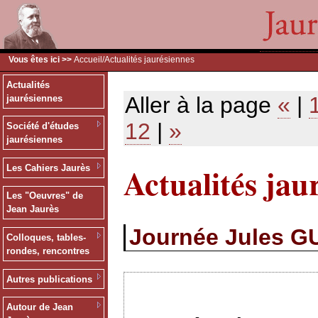
Vous êtes ici >>
Accueil
/Actualités jaurésiennes
Actualités
Aller à la page
«
|
jaurésiennes
12
|
»
Société d'études
jaurésiennes
Actualités jau
Les Cahiers Jaurès
Les "Oeuvres" de
Jean Jaurès
Journée Jules G
Colloques, tables-
rondes, rencontres
Autres publications
Autour de Jean