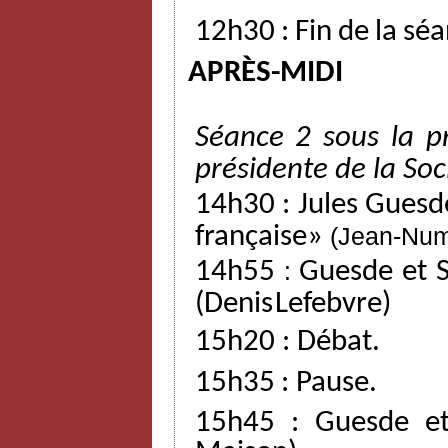
12h30
:
Fin
de
la
séa
APRÈS-MIDI
Séance
2
sous
la
p
présidente
de
la
Soc
14h30
:
Jules
Guesd
française»
(Jean-Nu
14h55
:
Guesde
et
(Denis
Lefebvre)
15h20
:
Débat.
15h35
:
Pause.
15h45
:
Guesde
e