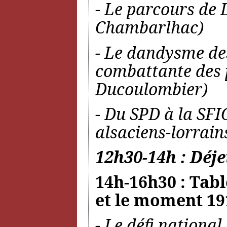
- Le parcours de 
Chambarlhac)
- Le dandysme des
combattante des 
Ducoulombier)
- Du SPD à la SFIO
alsaciens-lorrain
12h30-14h : Déje
14h-16h30 : Tabl
et le moment 19
- Le défi national