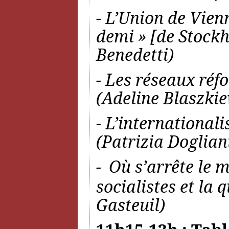
- L’Union de Vien
demi » [de Stoc
Benedetti)
- Les réseaux réf
(Adeline Blaszkie
- L’international
(Patrizia Doglian
-
Où s’arrête le 
socialistes et la 
Gasteuil)