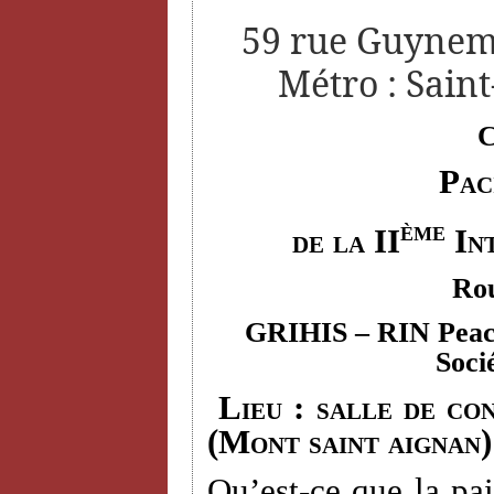
59 rue Guyneme
Métro : Saint
C
Pac
ème
de la II
Int
Rou
GRIHIS
– RIN Peace
Soci
Lieu : salle de con
(Mont saint aignan)
Qu’est-ce que la pai