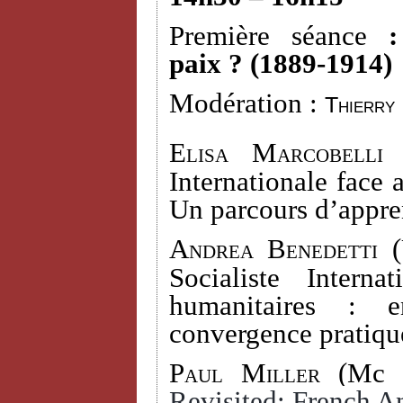
Première séance
paix ? (1889-1914)
Modération :
Thierry
Elisa Marcobelli 
Internationale face 
Un parcours d’appre
Andrea Benedetti (
Socialiste Interna
humanitaires : e
convergence pratiqu
Paul Miller
(Mc D
Revisited: French An