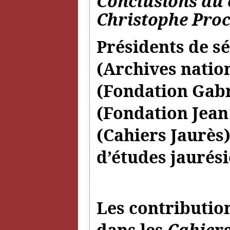
Conclusions du 
Christophe Pro
Présidents de sé
(Archives natio
(Fondation Gabr
(Fondation Jean
(Cahiers Jaurès)
d’études jaurési
Les contributio
dans les
Cahiers