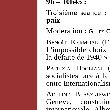
9h – 10h45 :
Troisième séance :
paix
Modération :
Gilles 
Benoît Kermoal
(EH
L’impossible choix 
la défaite de 1940 »
Patrizia Dogliani
(
socialistes face à l
entre internationali
Adeline Blaszkiewi
Genève, construi
internationale. Alb