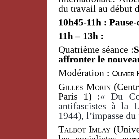
du travail au début 
10h45-11h : Pause-
11h – 13h :
Quatrième séance :
S
affronter le nouvea
Modération :
Olivier 
Gilles Morin
(Centr
Paris 1) :
« Du Com
antifascistes à la
1944), l’impasse du 
Talbot Imlay
(Univer