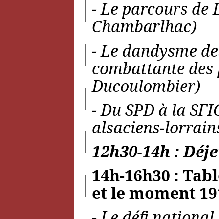
- Le parcours de 
Chambarlhac)
- Le dandysme des
combattante des 
Ducoulombier)
- Du SPD à la SFIO
alsaciens-lorrain
12h30-14h : Déje
14h-16h30 : Tabl
et le moment 19
- Le défi national