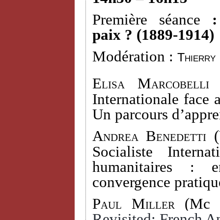
Première séance
paix ? (1889-1914)
Modération :
Thierry
Elisa Marcobelli 
Internationale face 
Un parcours d’appre
Andrea Benedetti (
Socialiste Interna
humanitaires : e
convergence pratiqu
Paul Miller
(Mc D
Revisited: French An