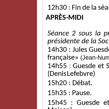
12h30
:
Fin
de
la
séa
APRÈS-MIDI
Séance
2
sous
la
p
présidente
de
la
Soc
14h30
:
Jules
Guesd
française»
(Jean-Nu
14h55
:
Guesde
et
(Denis
Lefebvre)
15h20
:
Débat.
15h35
:
Pause.
15h45
:
Guesde
e