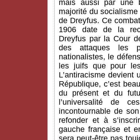
mais aussi par une b
majorité du socialisme
de Dreyfus. Ce combat v
1906 date de la rec
Dreyfus par la Cour de
des attaques les 
nationalistes, le défe
les juifs que pour le
L’antiracisme devient 
République, c’est bea
du présent et du futur
l’universalité de c
incontournable de son
refonder et à s’inscr
gauche française et en
sera peut-être pas touj