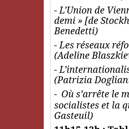
- L’Union de Vien
demi » [de Stoc
Benedetti)
- Les réseaux réf
(Adeline Blaszkie
- L’international
(Patrizia Doglian
-
Où s’arrête le 
socialistes et la 
Gasteuil)