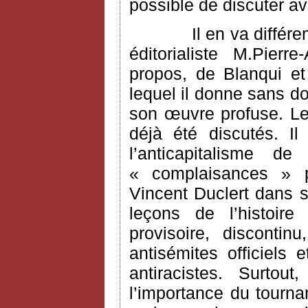
possible de discuter a
Il en va différ
éditorialiste M.Pier
propos, de Blanqui e
lequel il donne sans do
son œuvre profuse. Le
déjà été discutés. I
l’anticapitalisme 
« complaisances » po
Vincent Duclert dans s
leçons de l’histoire
provisoire, disconti
antisémites officiels 
antiracistes. Surtou
l’importance du tourn