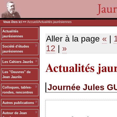
Vous êtes ici >>
Accueil
/Actualités jaurésiennes
Actualités
Aller à la page
«
|
jaurésiennes
12
|
»
Société d'études
jaurésiennes
Actualités jau
Les Cahiers Jaurès
Les "Oeuvres" de
Jean Jaurès
Journée Jules G
Colloques, tables-
rondes, rencontres
Autres publications
Autour de Jean