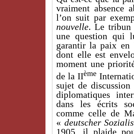
vraiment absence a
l’on suit par exemp
nouvelle
. Le tribun
une question qui 
garantir la paix en
dont elle est envel
moment une priorit
ème
de la II
Internati
sujet de discussion 
diplomatiques inte
dans les écrits so
comme celle de Ma
«
deutscher Sozialis
1905, il plaide po