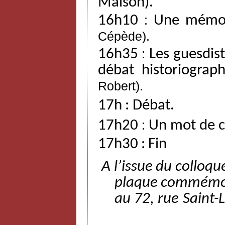
Maison).
16h10
:
Une mémoi
Cépède).
16h35
:
Les
guesdis
débat
historiograp
Robert).
17h
:
Débat.
17h20
:
Un mot de c
17h30
:
Fin
A l’issue
du
colloqu
plaque
commémo
au
72,
rue
Saint-L