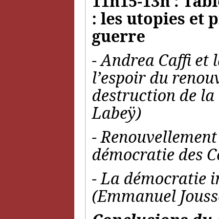
11h15-13h : Tabl
: les utopies et
guerre
- Andrea Caffi et 
l’espoir du renou
destruction de la
Labeÿ)
- Renouvellement d
démocratie des Co
- La démocratie i
(Emmanuel Jouss