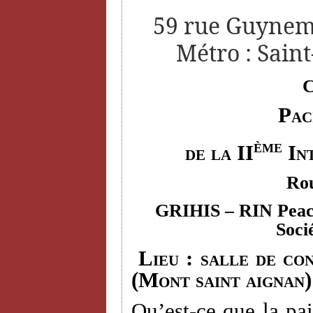
59 rue Guyneme
Métro : Saint
C
Pac
ème
de la II
Int
Rou
GRIHIS
– RIN Peace
Soci
Lieu : salle de con
(Mont saint aignan)
Qu’est-ce que la pai