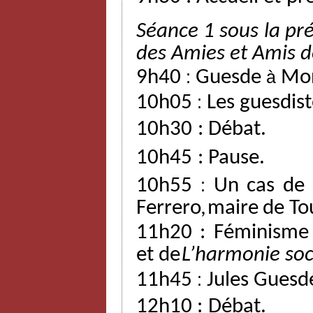
Séance 1 sous la pré
des
Amies
et
Amis
d
9h40
:
Guesde
à
Mon
10h05
:
Les guesdist
10h30
:
Débat.
10h45
:
Pause.
10h55
:
Un
cas
de
Ferrero,
maire
de
To
11h20 : Féminisme
et
de
L’harmonie
soc
11h45
:
Jules Guesd
12h10
:
Débat.