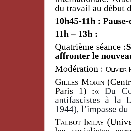
du travail au début 
10h45-11h : Pause-
11h – 13h :
Quatrième séance :
S
affronter le nouvea
Modération :
Olivier 
Gilles Morin
(Centr
Paris 1) :
« Du Com
antifascistes à la
1944), l’impasse du 
Talbot Imlay
(Univer