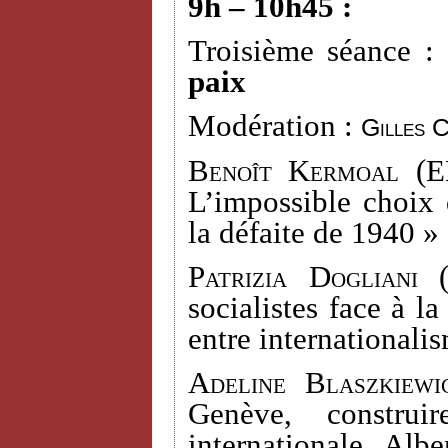
9h – 10h45 :
Troisième séance :
paix
Modération :
Gilles 
Benoît Kermoal
(EH
L’impossible choix 
la défaite de 1940 »
Patrizia Dogliani
(
socialistes face à l
entre internationali
Adeline Blaszkiewi
Genève, construi
internationale. Alb