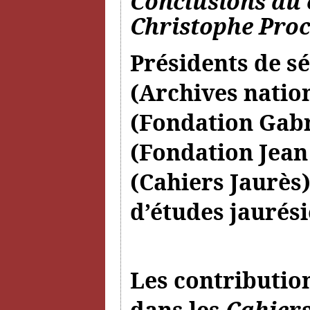
Conclusions du 
Christophe Pro
Présidents de sé
(Archives natio
(Fondation Gabr
(Fondation Jean
(Cahiers Jaurès)
d’études jaurési
Les contributio
dans les
Cahiers