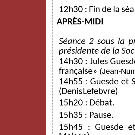
12h30
:
Fin
de
la
séa
APRÈS-MIDI
Séance
2
sous
la
p
présidente
de
la
Soc
14h30
:
Jules
Guesd
française»
(Jean-Nu
14h55
:
Guesde
et
(Denis
Lefebvre)
15h20
:
Débat.
15h35
:
Pause.
15h45
:
Guesde
e