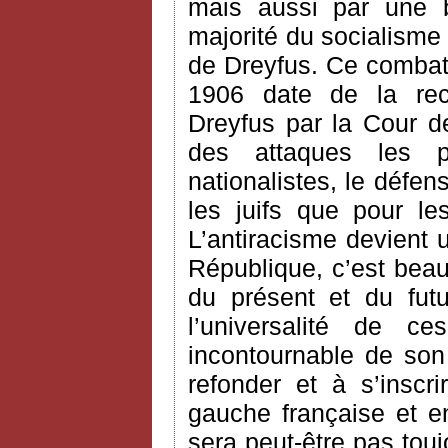
mais aussi par une b
majorité du socialisme
de Dreyfus. Ce combat v
1906 date de la rec
Dreyfus par la Cour de
des attaques les 
nationalistes, le défe
les juifs que pour le
L’antiracisme devient 
République, c’est bea
du présent et du futur
l’universalité de c
incontournable de son
refonder et à s’inscr
gauche française et en
sera peut-être pas touj