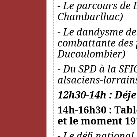
- Le parcours de 
Chambarlhac)
- Le dandysme des
combattante des 
Ducoulombier)
- Du SPD à la SFIO
alsaciens-lorrain
12h30-14h : Déje
14h-16h30 : Tabl
et le moment 19
- Le défi national