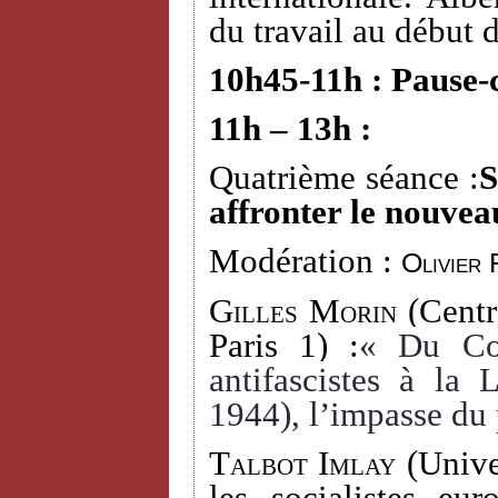
du travail au début 
10h45-11h : Pause-
11h – 13h :
Quatrième séance :
S
affronter le nouvea
Modération :
Olivier 
Gilles Morin
(Centr
Paris 1) :
« Du Com
antifascistes à la
1944), l’impasse du 
Talbot Imlay
(Univer