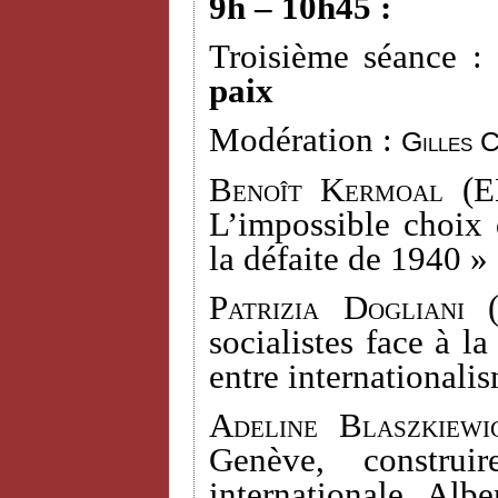
9h – 10h45 :
Troisième séance :
paix
Modération :
Gilles 
Benoît Kermoal
(EH
L’impossible choix 
la défaite de 1940 »
Patrizia Dogliani
(
socialistes face à l
entre internationali
Adeline Blaszkiewi
Genève, construi
internationale. Alb