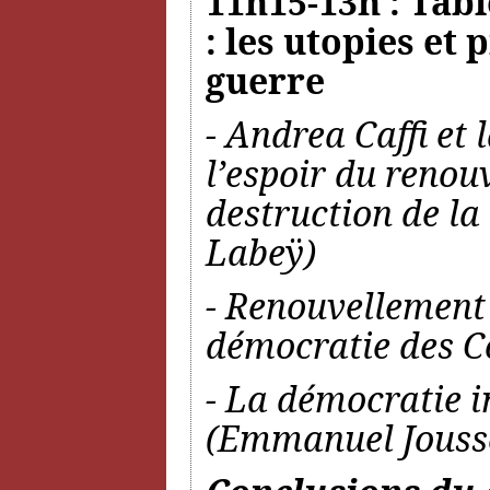
11h15-13h : Tabl
: les utopies et
guerre
- Andrea Caffi et 
l’espoir du renou
destruction de la
Labeÿ)
- Renouvellement d
démocratie des Co
- La démocratie i
(Emmanuel Jouss