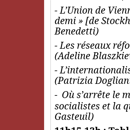
- L’Union de Vien
demi » [de Stoc
Benedetti)
- Les réseaux réf
(Adeline Blaszkie
- L’international
(Patrizia Doglian
-
Où s’arrête le 
socialistes et la 
Gasteuil)