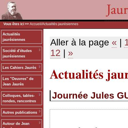
Vous êtes ici >>
Accueil
/Actualités jaurésiennes
Actualités
Aller à la page
«
|
jaurésiennes
12
|
»
Société d'études
jaurésiennes
Actualités jau
Les Cahiers Jaurès
Les "Oeuvres" de
Jean Jaurès
Journée Jules G
Colloques, tables-
rondes, rencontres
Autres publications
Autour de Jean