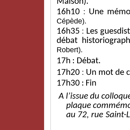
Maison).
16h10
:
Une mémoi
Cépède).
16h35
:
Les
guesdis
débat
historiograp
Robert).
17h
:
Débat.
17h20
:
Un mot de c
17h30
:
Fin
A l’issue
du
colloqu
plaque
commémo
au
72,
rue
Saint-L