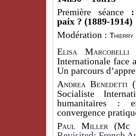
Première séance
paix ? (1889-1914)
Modération :
Thierry
Elisa Marcobelli 
Internationale face 
Un parcours d’appre
Andrea Benedetti (
Socialiste Interna
humanitaires : e
convergence pratiqu
Paul Miller
(Mc D
Revisited: French An