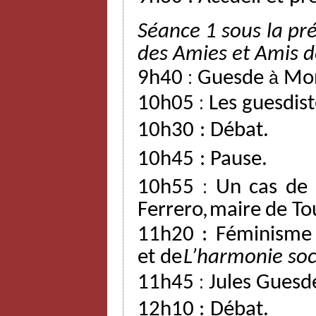
Séance 1 sous la pré
des
Amies
et
Amis
d
9h40
:
Guesde
à
Mon
10h05
:
Les guesdist
10h30
:
Débat.
10h45
:
Pause.
10h55
:
Un
cas
de
Ferrero,
maire
de
To
11h20 : Féminisme
et
de
L’harmonie
soc
11h45
:
Jules Guesd
12h10
:
Débat.