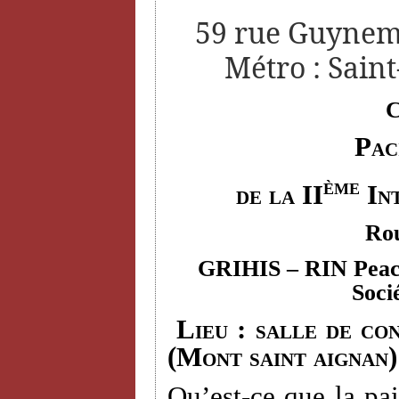
59 rue Guyneme
Métro : Saint
C
Pac
ème
de la II
Int
Rou
GRIHIS
– RIN Peace
Soci
Lieu : salle de con
(Mont saint aignan)
Qu’est-ce que la pai