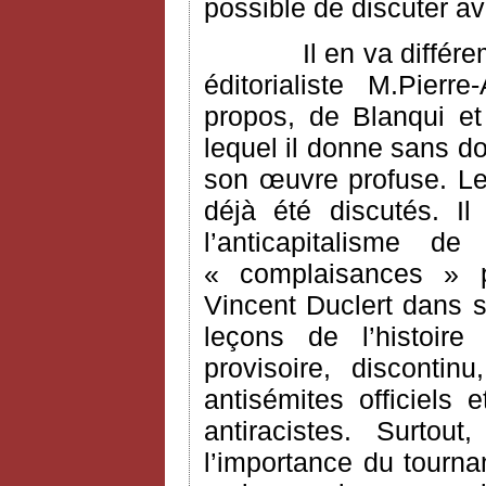
possible de discuter a
Il en va différ
éditorialiste M.Pier
propos, de Blanqui e
lequel il donne sans do
son œuvre profuse. Le
déjà été discutés. I
l’anticapitalisme 
« complaisances » po
Vincent Duclert dans s
leçons de l’histoire
provisoire, disconti
antisémites officiels 
antiracistes. Surtou
l’importance du tourn