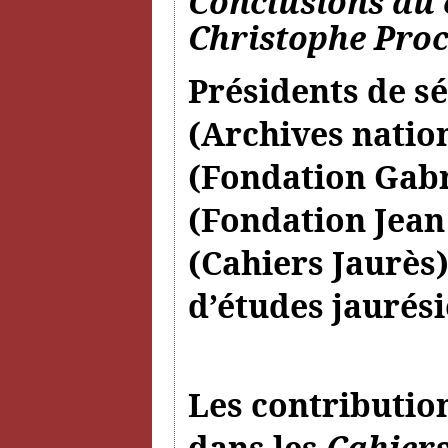
Conclusions du 
Christophe Pro
Présidents de sé
(Archives natio
(Fondation Gabr
(Fondation Jean
(Cahiers Jaurès)
d’études jaurési
Les contributio
dans les
Cahiers