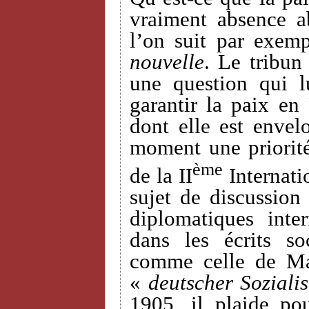
vraiment absence a
l’on suit par exemp
nouvelle
. Le tribun
une question qui 
garantir la paix en
dont elle est envel
moment une priorit
ème
de la II
Internati
sujet de discussion 
diplomatiques inte
dans les écrits so
comme celle de Ma
«
deutscher Sozialis
1905, il plaide po