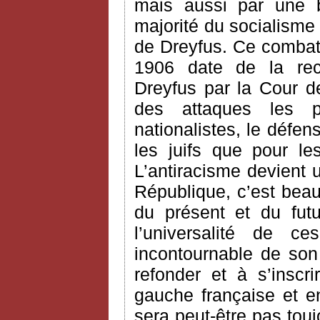
mais aussi par une b
majorité du socialisme
de Dreyfus. Ce combat v
1906 date de la rec
Dreyfus par la Cour de
des attaques les 
nationalistes, le défe
les juifs que pour le
L’antiracisme devient 
République, c’est bea
du présent et du futur
l’universalité de c
incontournable de son
refonder et à s’inscr
gauche française et en
sera peut-être pas touj