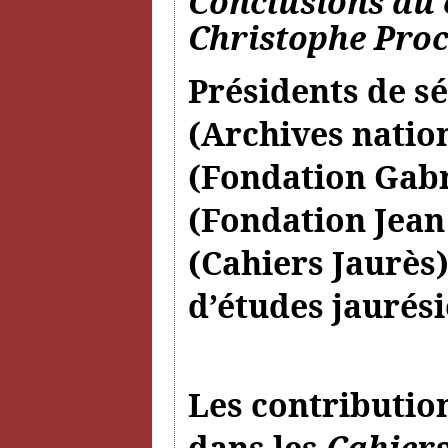
Conclusions du 
Christophe Pro
Présidents de sé
(Archives natio
(Fondation Gabr
(Fondation Jean
(Cahiers Jaurès)
d’études jaurési
Les contributio
dans les
Cahiers