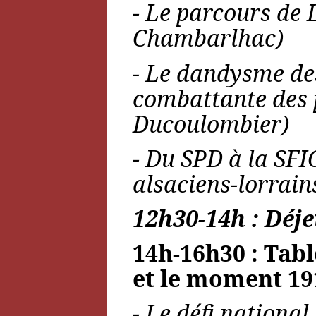
- Le parcours de 
Chambarlhac)
- Le dandysme des
combattante des 
Ducoulombier)
- Du SPD à la SFIO
alsaciens-lorrain
12h30-14h : Déje
14h-16h30 : Tabl
et le moment 19
- Le défi national