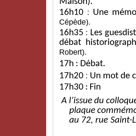
Maison).
16h10
:
Une mémoi
Cépède).
16h35
:
Les
guesdis
débat
historiograp
Robert).
17h
:
Débat.
17h20
:
Un mot de c
17h30
:
Fin
A l’issue
du
colloqu
plaque
commémo
au
72,
rue
Saint-L