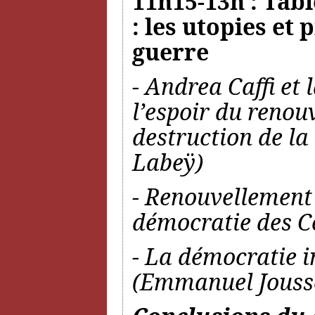
11h15-13h : Tabl
: les utopies et
guerre
- Andrea Caffi et 
l’espoir du renou
destruction de la
Labeÿ)
- Renouvellement d
démocratie des Co
- La démocratie i
(Emmanuel Jouss