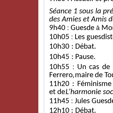
Séance 1 sous la pré
des
Amies
et
Amis
d
9h40
:
Guesde
à
Mon
10h05
:
Les guesdist
10h30
:
Débat.
10h45
:
Pause.
10h55
:
Un
cas
de
Ferrero,
maire
de
To
11h20 : Féminisme
et
de
L’harmonie
soc
11h45
:
Jules Guesd
12h10
:
Débat.