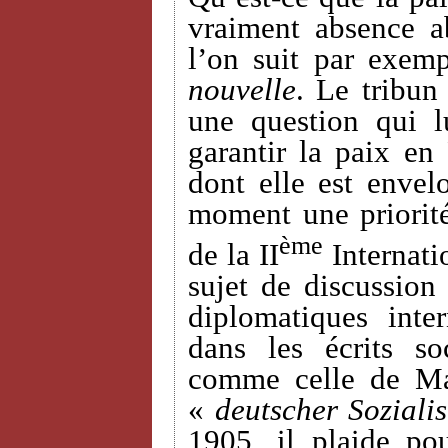
vraiment absence a
l’on suit par exemp
nouvelle
. Le tribun
une question qui 
garantir la paix en
dont elle est envel
moment une priorit
ème
de la II
Internati
sujet de discussion 
diplomatiques inte
dans les écrits so
comme celle de Ma
«
deutscher Sozialis
1905, il plaide po