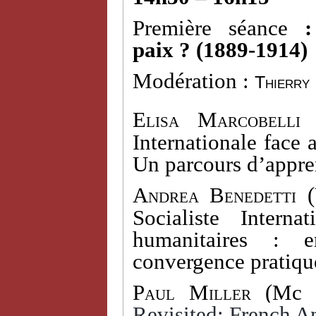
Première séance
paix ? (1889-1914)
Modération :
Thierry
Elisa Marcobelli 
Internationale face 
Un parcours d’appre
Andrea Benedetti (
Socialiste Interna
humanitaires : e
convergence pratiqu
Paul Miller
(Mc D
Revisited: French An