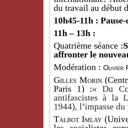
du travail au début 
10h45-11h : Pause-
11h – 13h :
Quatrième séance :
S
affronter le nouvea
Modération :
Olivier 
Gilles Morin
(Centr
Paris 1) :
« Du Com
antifascistes à la
1944), l’impasse du 
Talbot Imlay
(Univer