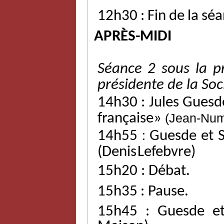
12h30
:
Fin
de
la
séa
APRÈS-MIDI
Séance
2
sous
la
p
présidente
de
la
Soc
14h30
:
Jules
Guesd
française»
(Jean-Nu
14h55
:
Guesde
et
(Denis
Lefebvre)
15h20
:
Débat.
15h35
:
Pause.
15h45
:
Guesde
e