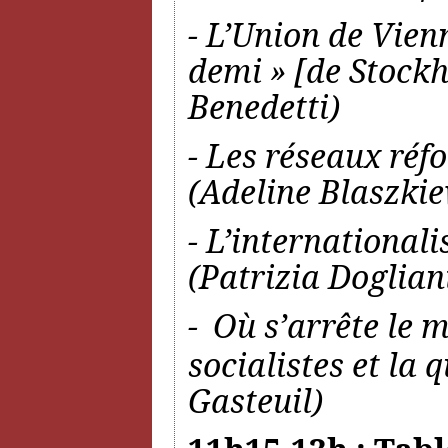
- L’Union de Vien
demi » [de Stoc
Benedetti)
- Les réseaux réf
(Adeline Blaszkie
- L’international
(Patrizia Doglian
-
Où s’arrête le 
socialistes et la 
Gasteuil)