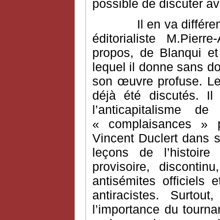
possible de discuter a
Il en va différ
éditorialiste M.Pier
propos, de Blanqui e
lequel il donne sans do
son œuvre profuse. Le
déjà été discutés. I
l’anticapitalisme 
« complaisances » po
Vincent Duclert dans s
leçons de l’histoire
provisoire, disconti
antisémites officiels 
antiracistes. Surtou
l’importance du tourn