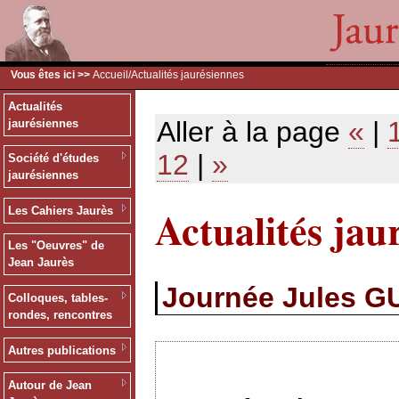
Vous êtes ici >>
Accueil
/Actualités jaurésiennes
Actualités
Aller à la page
«
|
jaurésiennes
12
|
»
Société d'études
jaurésiennes
Actualités jau
Les Cahiers Jaurès
Les "Oeuvres" de
Jean Jaurès
Journée Jules G
Colloques, tables-
rondes, rencontres
Autres publications
Autour de Jean