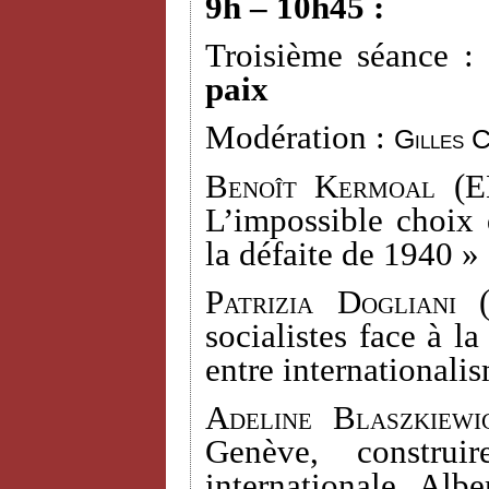
9h – 10h45 :
Troisième séance :
paix
Modération :
Gilles 
Benoît Kermoal
(EH
L’impossible choix 
la défaite de 1940 »
Patrizia Dogliani
(
socialistes face à l
entre internationali
Adeline Blaszkiewi
Genève, construi
internationale. Alb