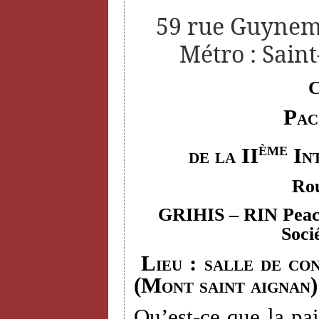
59 rue Guyneme
Métro : Saint
C
Pac
ème
de la II
Int
Rou
GRIHIS
– RIN Peace
Soci
Lieu : salle de con
(Mont saint aignan)
Qu’est-ce que la pai