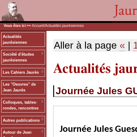
Vous êtes ici >>
Accueil
/Actualités jaurésiennes
Actualités
Aller à la page
«
|
jaurésiennes
Société d'études
Actualités jau
jaurésiennes
Les Cahiers Jaurès
Les "Oeuvres" de
Journée Jules G
Jean Jaurès
Colloques, tables-
rondes, rencontres
Autres publications
Journée Jules Gue
Autour de Jean