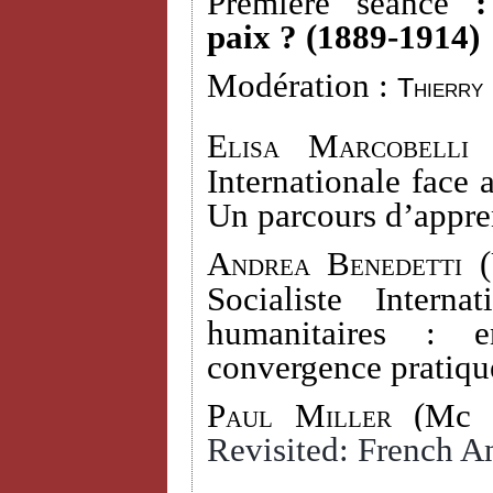
Première séance
paix ? (1889-1914)
Modération :
Thierry
Elisa Marcobelli 
Internationale face 
Un parcours d’appre
Andrea Benedetti (
Socialiste Interna
humanitaires : e
convergence pratiqu
Paul Miller
(Mc D
Revisited: French An