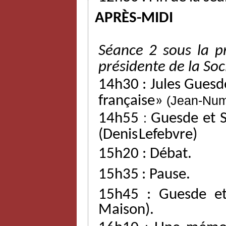
APRÈS-MIDI
Séance
2
sous
la
p
présidente
de
la
Soc
14h30
:
Jules
Guesd
française»
(Jean-Nu
14h55
:
Guesde
et
(Denis
Lefebvre)
15h20
:
Débat.
15h35
:
Pause.
15h45
:
Guesde
e
Maison).