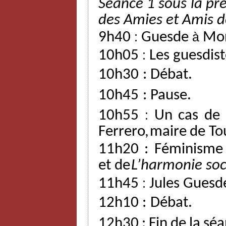
Séance 1 sous la pré
des
Amies
et
Amis
d
9h40
:
Guesde
à
Mon
10h05
:
Les guesdist
10h30
:
Débat.
10h45
:
Pause.
10h55
:
Un
cas
de
Ferrero,
maire
de
To
11h20 : Féminisme
et
de
L’harmonie
soc
11h45
:
Jules Guesd
12h10
:
Débat.
12h30
:
Fin
de
la
séa