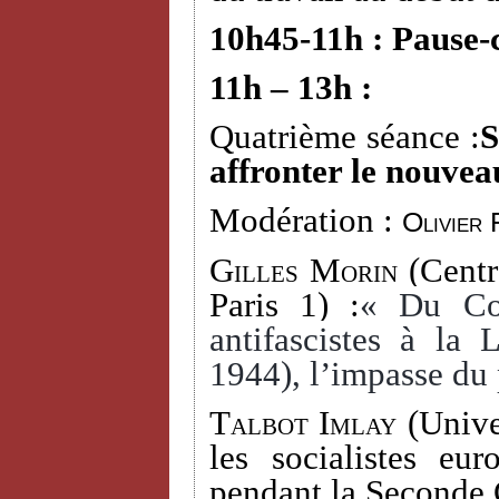
10h45-11h : Pause-
11h – 13h :
Quatrième séance :
S
affronter le nouvea
Modération :
Olivier 
Gilles Morin
(Centr
Paris 1) :
« Du Com
antifascistes à la
1944), l’impasse du 
Talbot Imlay
(Univer
les socialistes eu
pendant la Seconde 