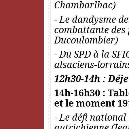
Chambarlhac)
- Le dandysme des
combattante des 
Ducoulombier)
- Du SPD à la SFIO
alsaciens-lorrain
12h30-14h : Déje
14h-16h30 : Tabl
et le moment 19
- Le défi national
autrichienne (J