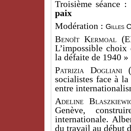
Troisième séance :
paix
Modération :
Gilles 
Benoît Kermoal
(EH
L’impossible choix 
la défaite de 1940 »
Patrizia Dogliani
(
socialistes face à l
entre internationali
Adeline Blaszkiewi
Genève, construi
internationale. Alb
du travail au début 