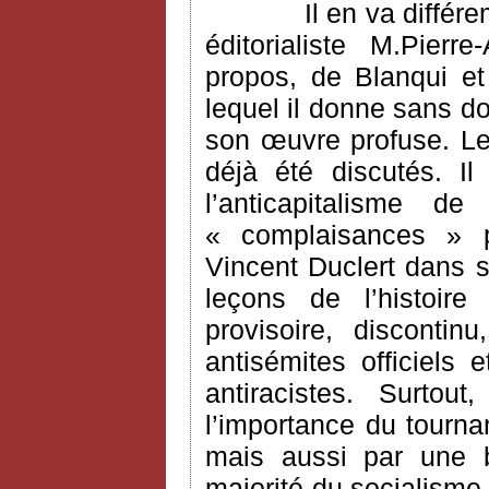
Il en va différ
éditorialiste M.Pier
propos, de Blanqui e
lequel il donne sans do
son œuvre profuse. Le
déjà été discutés. I
l’anticapitalisme 
« complaisances » po
Vincent Duclert dans s
leçons de l’histoire
provisoire, disconti
antisémites officiels 
antiracistes. Surtou
l’importance du tourn
mais aussi par une b
majorité du socialisme