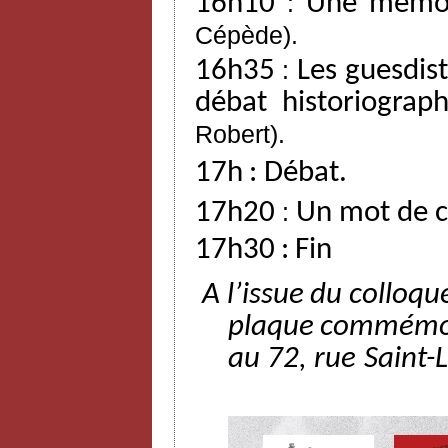
16h10
:
Une mémoi
Cépède).
16h35
:
Les
guesdis
débat
historiograp
Robert).
17h
:
Débat.
17h20
:
Un mot de c
17h30
:
Fin
A l’issue
du
colloqu
plaque
commémo
au
72,
rue
Saint-L