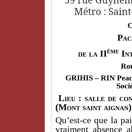
Métro : Saint
C
Pac
ème
de la II
Int
Rou
GRIHIS
– RIN Peace
Soci
Lieu : salle de con
(Mont saint aignan)
Qu’est-ce que la pai
vraiment absence a