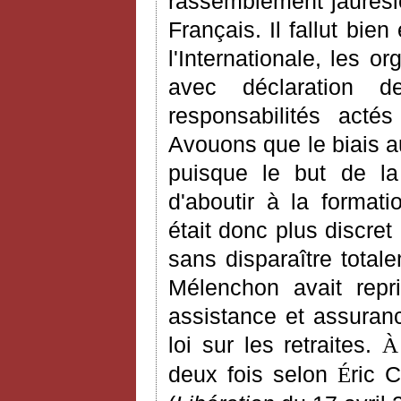
rassemblement jaurésie
Français. Il fallut bie
l'Internationale, les o
avec déclaration d
responsabilités act
Avouons que le biais a
puisque le but de la
d'aboutir à la formati
était donc plus discre
sans disparaître tota
Mélenchon avait repri
assistance et assuran
loi sur les retraites.
À
deux fois selon
ric 
É