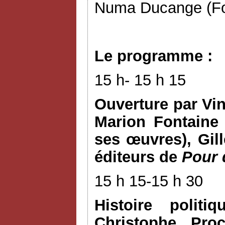
Numa Ducange (Fon
Le programme :
15 h- 15 h 15
Ouverture par Vinc
Marion Fontaine 
ses œuvres), Gill
éditeurs de
Pour q
15 h 15-15 h 30
Histoire polit
Christophe Proc