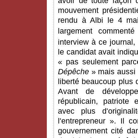
avoir de toute façon 
mouvement présidenti
rendu à Albi le 4 ma
largement comment
interview à ce journal,
le candidat avait indiqu
« pas seulement parce
Dépêche
»
mais aussi 
liberté beaucoup plus q
Avant de développ
républicain, patriote
avec plus d'origin
l'entrepreneur ». Il 
gouvernement cité da