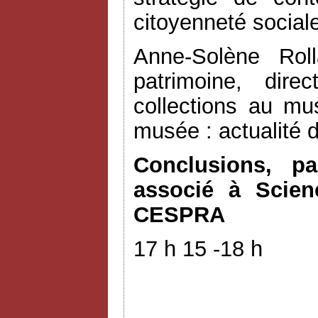
citoyenneté social
Anne-Solène Rol
patrimoine, dir
collections au mu
musée : actualité 
Conclusions, pa
associé à Scien
CESPRA
17 h 15 -18 h