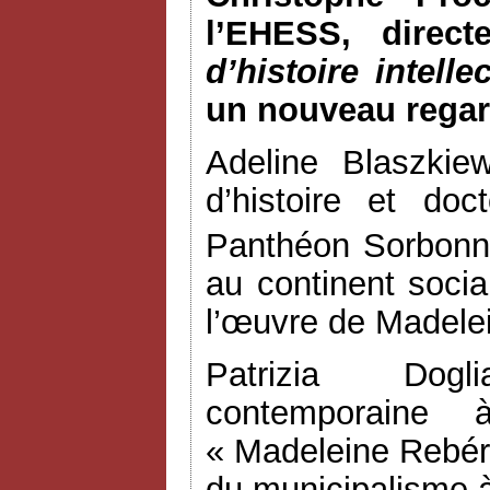
l’EHESS, direc
d’histoire intelle
un nouveau regard
Adeline Blaszkie
d’histoire et doc
Panthéon Sorbon
au continent socia
l’œuvre de Madele
Patrizia Dogli
contemporaine 
« Madeleine Rebério
du municipalisme à