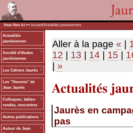
Vous êtes ici >>
Accueil
/Actualités jaurésiennes
Actualités
Aller à la page
«
|
jaurésiennes
12
|
13
|
14
|
15
|
1
Société d'études
jaurésiennes
|
»
Les Cahiers Jaurès
Actualités jau
Les "Oeuvres" de
Jean Jaurès
Colloques, tables-
rondes, rencontres
Jaurès en campagn
Autres publications
pas
Autour de Jean