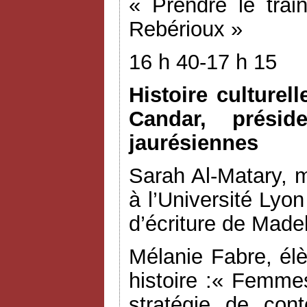
« Prendre le tra
Rebérioux »
16 h 40-17 h 15
Histoire culturel
Candar, présid
jaurésiennes
Sarah Al-Matary, m
à l’Université Ly
d’écriture de Made
Mélanie Fabre, él
histoire :« Femme
stratégie de con