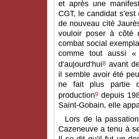
et après une manifes
CGT, le candidat s'est 
de nouveau cité Jaurès
vouloir poser à côté 
combat social exemplair
comme tout aussi « 
8
d'aujourd'hui
avant de
il semble avoir été pe
ne fait plus partie 
9
production
depuis 198
Saint-Gobain, elle appa
Lors de la passation 
Cazeneuve a tenu à s
Il se dit qu'il fut un 