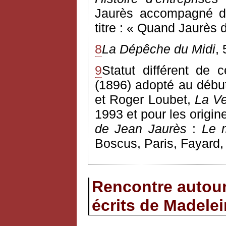
Jaurès accompagné d'
titre : « Quand Jaurès d
8
La Dépêche du Midi
,
9
Statut différent de 
(1896) adopté au débu
et Roger Loubet,
La Ve
1993 et pour les origin
de Jean Jaurès
:
Le m
Boscus, Paris, Fayard,
Rencontre autour 
écrits de Madele