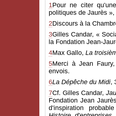
1
Pour ne citer qu'un
politiques de Jaurès »
2
Discours à la Chambr
3
Gilles Candar, « Socia
la Fondation Jean-Jau
4
Max Gallo,
La troisiè
5
Merci à Jean Faury,
envois.
6
La Dépêche du Midi
,
7
Cf. Gilles Candar,
Jau
Fondation Jean Jaurès
d'inspiration probab
Histoire d'entreprises
n