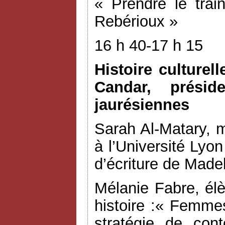
« Prendre le tra
Rebérioux »
16 h 40-17 h 15
Histoire culturel
Candar, présid
jaurésiennes
Sarah Al-Matary, m
à l’Université Ly
d’écriture de Made
Mélanie Fabre, él
histoire :« Femme
stratégie de con