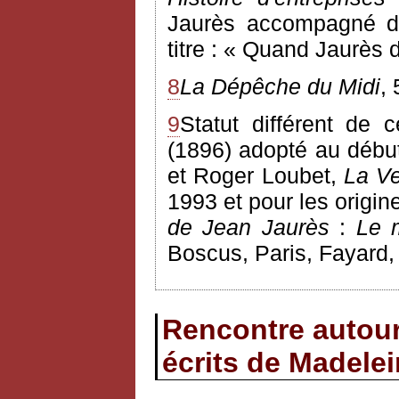
Jaurès accompagné d'
titre : « Quand Jaurès d
8
La Dépêche du Midi
,
9
Statut différent de 
(1896) adopté au débu
et Roger Loubet,
La Ve
1993 et pour les origin
de Jean Jaurès
:
Le m
Boscus, Paris, Fayard,
Rencontre autour 
écrits de Madele