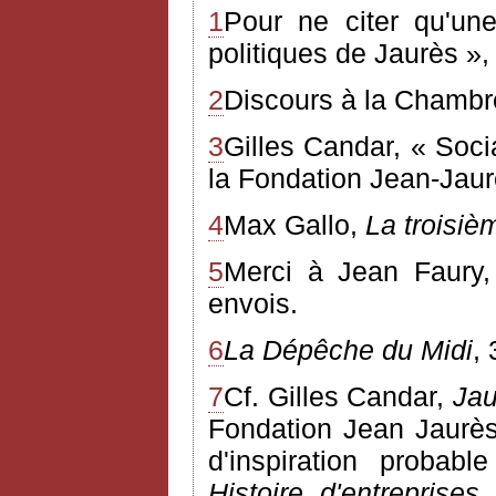
1
Pour ne citer qu'un
politiques de Jaurès »
2
Discours à la Chambr
3
Gilles Candar, « Socia
la Fondation Jean-Jau
4
Max Gallo,
La troisiè
5
Merci à Jean Faury,
envois.
6
La Dépêche du Midi
,
7
Cf. Gilles Candar,
Jau
Fondation Jean Jaurès
d'inspiration probab
Histoire d'entreprises
n