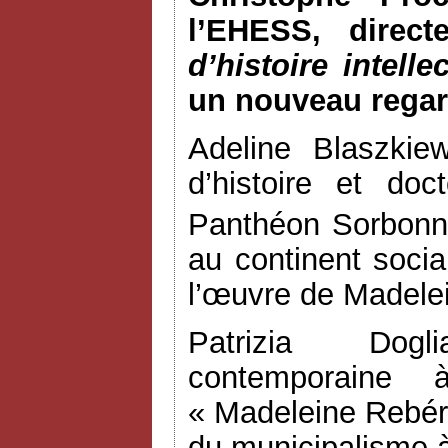
l’EHESS, direc
d’histoire intelle
un nouveau regard
Adeline Blaszkie
d’histoire et doc
Panthéon Sorbon
au continent socia
l’œuvre de Madele
Patrizia Dogli
contemporaine 
« Madeleine Rebério
du municipalisme à