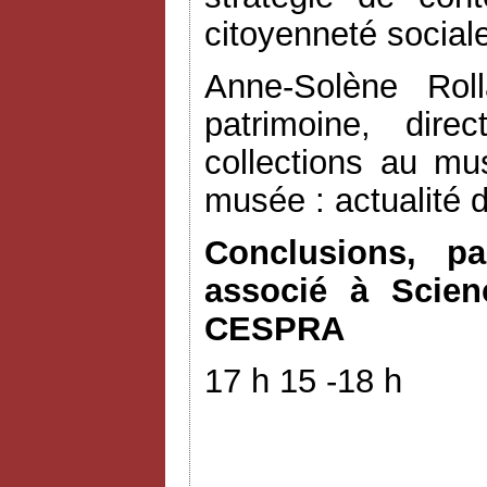
citoyenneté social
Anne-Solène Rol
patrimoine, dir
collections au mu
musée : actualité 
Conclusions, pa
associé à Scien
CESPRA
17 h 15 -18 h