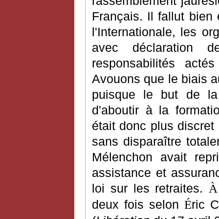
rassemblement jaurésie
Français. Il fallut bie
l'Internationale, les o
avec déclaration d
responsabilités act
Avouons que le biais a
puisque le but de la
d'aboutir à la formati
était donc plus discre
sans disparaître tota
Mélenchon avait repri
assistance et assuran
loi sur les retraites.
À
deux fois selon
ric 
É