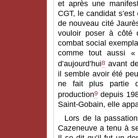
et après une manifes
CGT, le candidat s'est 
de nouveau cité Jaurès
vouloir poser à côté 
combat social exemplair
comme tout aussi « 
8
d'aujourd'hui
avant de
il semble avoir été pe
ne fait plus partie 
9
production
depuis 198
Saint-Gobain, elle appa
Lors de la passation 
Cazeneuve a tenu à s
Il se dit qu'il fut un 