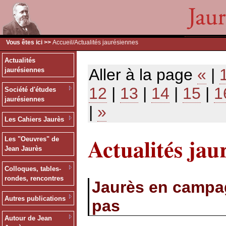
Vous êtes ici >>
Accueil
/Actualités jaurésiennes
Actualités
Aller à la page
«
|
jaurésiennes
12
|
13
|
14
|
15
|
1
Société d'études
jaurésiennes
|
»
Les Cahiers Jaurès
Actualités jau
Les "Oeuvres" de
Jean Jaurès
Colloques, tables-
rondes, rencontres
Jaurès en campagn
Autres publications
pas
Autour de Jean