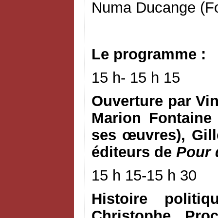
Numa Ducange (Fon
Le programme :
15 h- 15 h 15
Ouverture par Vinc
Marion Fontaine 
ses œuvres), Gill
éditeurs de
Pour q
15 h 15-15 h 30
Histoire polit
Christophe Proc