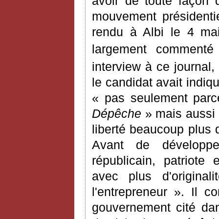
avoir de toute façon 
mouvement présidenti
rendu à Albi le 4 ma
largement comment
interview à ce journal,
le candidat avait indiqu
« pas seulement parce
Dépêche
»
mais aussi 
liberté beaucoup plus q
Avant de développ
républicain, patriote
avec plus d'origin
l'entrepreneur ». Il 
gouvernement cité da