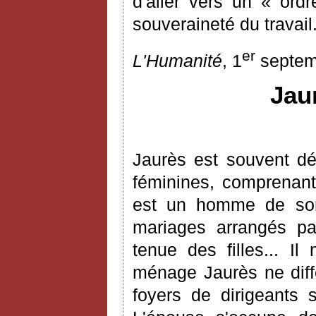
d'aller vers un « ordr
souveraineté du travail
er
L'Humanité
, 1
septem
Jau
Jaurès est souvent dé
féminines, comprenant 
est un homme de son
mariages arrangés par
tenue des filles... I
ménage Jaurès ne diffè
foyers de dirigeants 