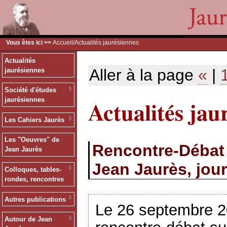
Vous êtes ici >>
Accueil
/Actualités jaurésiennes
Actualités
Aller à la page
«
|
jaurésiennes
Société d'études
Actualités jau
jaurésiennes
Les Cahiers Jaurès
Les "Oeuvres" de
Rencontre-Débat 
Jean Jaurès
Jean Jaurès, jour
Colloques, tables-
rondes, rencontres
Autres publications
Le 26 septembre 2
Autour de Jean