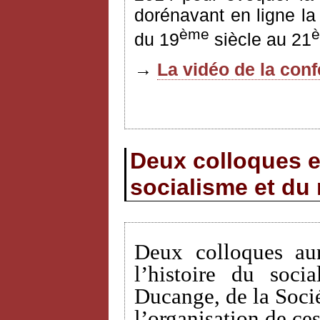
dorénavant en ligne la
ème
du 19
siècle au 21
→
La vidéo de la conf
Deux colloques e
socialisme et du
Deux colloques au
l’histoire du soc
Ducange, de la Socié
l’organisation de c