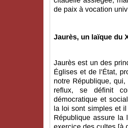
de paix à vocation univ
Jaurès, un laïque du 
Jaurès est un des prin
É
glises et de l'
É
tat, p
notre République, qui,
reflux, se définit c
démocratique et social
la loi sont simples et i
République assure la li
exercice des cultes
[
à 