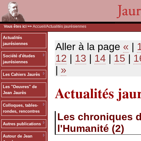
Vous êtes ici >>
Accueil
/Actualités jaurésiennes
Actualités
Aller à la page
«
|
jaurésiennes
12
|
13
|
14
|
15
|
1
Société d'études
jaurésiennes
|
»
Les Cahiers Jaurès
Actualités jau
Les "Oeuvres" de
Jean Jaurès
Colloques, tables-
rondes, rencontres
Les chroniques d
Autres publications
l'Humanité (2)
Autour de Jean