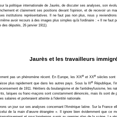
r la politique internationale de Jaurès, de discuter ses analyses, son évolut
anchement et clairement ses positions devant l'opinion, et de recevoir un man
es institutions représentatives. Il ne faut pas non plus, nous y reviendron
t même avoir recours à des images plus simples qu'à l'ordinaire : « Il ne faut p
e des députés, 26 janvier 1911).
Jaurès et les travailleurs immigr
e
e
emment pas un phénomène récent. En Europe, les XIX
et XX
siècles sont 
e
 baisse plus rapidement que dans les autres pays. Sous la III
République, l'i
censement de 1911. Héritiers du boulangisme et de l'antidreyfusisme, les nati
ants, laïques ou franc-maçons sont constamment dénoncés, mais ils sont de pl
es salaires et porteraient atteinte à l'identité nationale.
ons un jour sur ses analyses concernant l'Amérique latine. Sur la France el
celui de la main d'
œ
uvre étrangère ». Il ignore bien évidemment que ce mêm
dramatiquement et pour longtemps surgir au premier plan de la scène. La rép