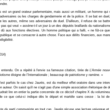
endre.
s est un grand orateur parlementaire, mais aussi un militant, un homme qui s
adversaires ou les charges de gendarmerie et de la police. Il se bat en duel,
 les autres, même ses adversaires de duel. D'ailleurs, il refuse de se battr
pas qui veut » assène-t-il un jour à un des députés braillards du nationalism
dû aux fonctions électives. Un homme politique qui a failli, « ne fût-ce qu
vie publique et se consacrer à autre chose. Face aux délits financiers, aux m
ligibilité.
2014)
est entendu. On a répété à l'envie sa fameuse citation, tirée de
L'Armée nouve
iotisme éloigne de l’Internationale ; beaucoup de patriotisme y ramène. »
t parfois le cas chez Jaurès, est du meilleur effet oratoire dans une inter
n auteur. On saisit qu'il ne s'agit pas d'une simple association rhétorique d
drait lire en entier la partie concernée de ce décisif chapitre X du volumineu
de ce que celui-ci indique dès le départ et martèle sans cesse : la loi de l
te du parti communiste
en tout cas, Jaurès récuse une lecture univoque et