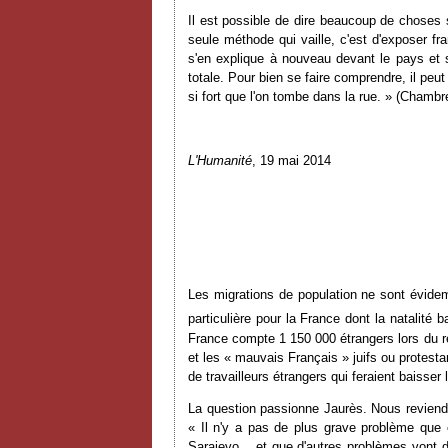
Il est possible de dire beaucoup de choses su
seule méthode qui vaille, c'est d'exposer fr
s'en explique à nouveau devant le pays et s
totale. Pour bien se faire comprendre, il peu
si fort que l'on tombe dans la rue. » (Chambr
L'Humanité
, 19 mai 2014
Les migrations de population ne sont évid
particulière pour la France dont la natalité
France compte 1 150 000 étrangers lors du re
et les « mauvais Français » juifs ou protest
de travailleurs étrangers qui feraient baisser l
La question passionne Jaurès. Nous reviendr
« Il n'y a pas de plus grave problème que 
Sarajevo... et que d'autres problèmes vont 