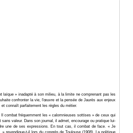
nt laïque » inadapté à son milieu, à la limite ne comprenant pas les
haite confronter la vie, l'œuvre et la pensée de Jaurès aux enjeux
et connaît parfaitement les règles du métier.
yens. Il combat fréquemment les « calomnieuses sottises » de ceux qui
 sans valeur. Dans son journal, il admet, encourage ou pratique lui-
dre une de ses expressions. En tout cas, il combat de face. « Je
. » revendique-t-il lors du congrès de Toulouse (1908). La politique