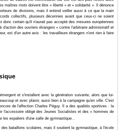
s maîtres mots doivent être « liberté » et « solidarité ». Il dénonce
teurs de divisions, mais il entend veiller aussi à ce que la main
ccords collectifs, plusieurs décennies avant que ceux-ci ne soient
st donc certain qu'il n'aurait pas accepté des mesures européennes
é d'action des ouvriers étrangers « contre l'arbitraire administratif et
ur, est d'un autre avis : les travailleurs étrangers n'ont rien à faire
ysique
 émergent et s'installent avec la génération suivante, alors que lui-
beaucoup et avec plaisir, aussi bien à la campagne qu'en ville. C'est
ncore de l'affection Charles Péguy. Il a des qualités sportives : la
evenir l'accessoire obligé des Jeunes Socialistes et des « hommes de
ur les espaliers d'une salle de gymnastique...
des bataillons scolaires, mais il soutient la gymnastique, à l'école