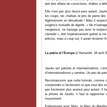
doit être affaire de convictions, d'idées à déf
Elle n'est pas plus douce pour autant. Jaurè
les coups, les chahuts et jets de pierre des 
légitimement en désuétude ! Mais il respecte
exigence mutuelle de dignité. « Ne m'outrage 
vengeance, ne transige pas avec le respect 
clientèle », doit impérativement quitter la 
précise, mais à coup sûr, il aurait réclamé l'iné
La patrie et l'Europe
(
L'Humanité
, 28 avril 
Jaurès est patriote et internationaliste, c'
d’internationalisme y ramène. Un peu de patr
Reconnaissons que cette formule, comme c'es
comprendre si facilement ce que veut dire so
pas forcément plus avancé pour autant. Il fau
la phrase de Jaurès, il faut la rapprocher 
mouvement.
Polémiquant avec Marx, le Marx du
Manifes