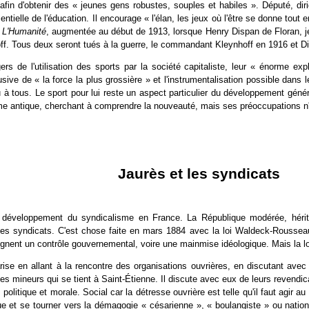
afin d'obtenir des « jeunes gens robustes, souples et habiles ». Député, diri
ntielle de l'éducation. Il encourage « l'élan, les jeux où l'être se donne tout 
s
L'Humanité
, augmentée au début de 1913, lorsque Henry Dispan de Floran, jeu
hoff. Tous deux seront tués à la guerre, le commandant Kleynhoff en 1916 et Di
de l'utilisation des sports par la société capitaliste, leur « énorme explo
clusive de « la force la plus grossière » et l'instrumentalisation possible dans 
 à tous. Le sport pour lui reste un aspect particulier du développement géné
e antique, cherchant à comprendre la nouveauté, mais ses préoccupations n'on
Jaurès et les syndicats
e développement du syndicalisme en France. La République modérée, héritiè
 les syndicats. C'est chose faite en mars 1884 avec la loi Waldeck-Rousseau
ignent un contrôle gouvernemental, voire une mainmise idéologique. Mais la loi f
se en allant à la rencontre des organisations ouvrières, en discutant avec le
 mineurs qui se tient à Saint-Étienne. Il discute avec eux de leurs revendicati
, politique et morale. Social car la détresse ouvrière est telle qu'il faut agir 
que et se tourner vers la démagogie « césarienne », « boulangiste » ou nat