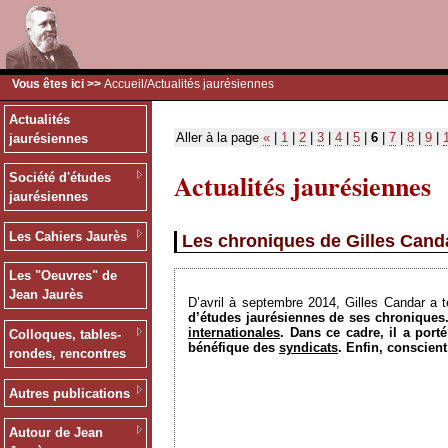
Vous êtes ici >>
Accueil
/Actualités jaurésiennes
Actualités
Aller à la page
«
|
1
|
2
|
3
|
4
|
5
|
6
|
7
|
8
|
9
|
jaurésiennes
Actualités jaurésiennes
Société d'études
jaurésiennes
Les Cahiers Jaurès
Les chroniques de Gilles Canda
Les "Oeuvres" de
Jean Jaurès
D’avril à septembre 2014, Gilles Candar a 
d’études jaurésiennes de ses chroniques.
internationales
. Dans ce cadre, il a port
Colloques, tables-
bénéfique des
syndicats
. Enfin, conscien
rondes, rencontres
Autres publications
Autour de Jean