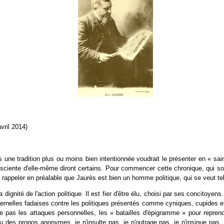
avril 2014)
 une tradition plus ou moins bien intentionnée voudrait le présenter en « sai
sciente d'elle-même diront certains. Pour commencer cette chronique, qui sou
rappeler en préalable que Jaurès est bien un homme politique, qui se veut tel 
 dignité de l'action politique. Il est fier d'être élu, choisi par ses concito
éternelles fadaises contre les politiques présentés comme cyniques, cupides et
e pas les attaques personnelles, les « batailles d'épigramme » pour repren
u des propos anonymes, je n'insulte pas, je n'outrage pas, je n'insinue pas..