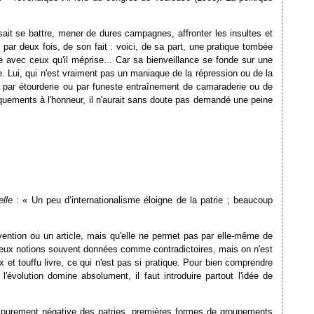
ait se battre, mener de dures campagnes, affronter les insultes et
 par deux fois, de son fait : voici, de sa part, une pratique tombée
e avec ceux qu'il méprise... Car sa bienveillance se fonde sur une
e. Lui, qui n'est vraiment pas un maniaque de la répression ou de la
e par étourderie ou par funeste entraînement de camaraderie ou de
anquements à l'honneur, il n'aurait sans doute pas demandé une peine
lle
: « Un peu d’internationalisme éloigne de la patrie ; beaucoup
vention ou un article, mais qu'elle ne permet pas par elle-même de
e deux notions souvent données comme contradictoires, mais on n'est
x et touffu livre, ce qui n'est pas si pratique. Pour bien comprendre
'évolution domine absolument, il faut introduire partout l'idée de
 purement négative des patries, premières formes de groupements