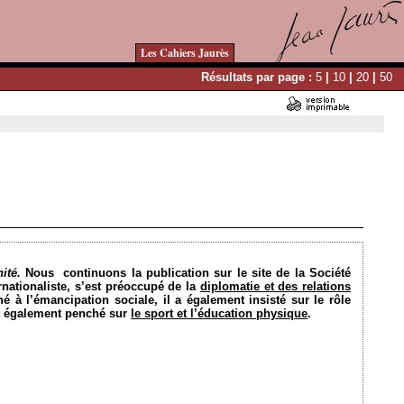
Les Cahiers Jaurès
Résultats par page :
5
|
10
|
20
|
50
Ajouté le 13/10/2014 - Auteur : bkermoal
ité.
Nous
continuons la publication sur le site de la Société
nationaliste, s’est préoccupé de la
diplomatie et des relations
hé à l’émancipation sociale, il a également insisté sur le rôle
st également penché sur
le sport et l’éducation physique
.