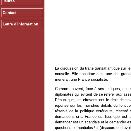
Jaurès
Contact
Lettre d'information
La discussion du traité transatlantique sur 
nouvelle. Elle constitue ainsi une des gran
mènerait une France socialiste.
Comme souvent, face à ses critiques, ses a
diplomates qui évitent de se référer aux ass
République, les citoyens ont le droit de sav
réponse sur les moindres détails du foncti
réservé de la politique extérieure, réserv
demandons si la France est liée, quel est l
demander est un scandale et le demander est 
questions primordiales ! » (discours de Levall