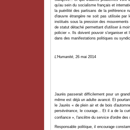
qu'au sein du socialisme français et internat
la puérilité des partisans de la préférence
d'
œ
uvre étrangère ne soit pas utilisée par 
institués sous la pression des mouvements s
de statut détaché permettant d'utiliser à moi
policier ». Ils doivent pouvoir s'organiser et 
dans des manifestations politiques ou syndica
L'Humanité
, 26 mai 2014
Jaurès passerait difficilement pour un grand 
même est déjà un adulte avancé. Et pourtant, 
le Jaurès « de plein air et de bois d'automne
persévérance, le courage... Et il a de la cu
confiance », l'ancêtre du service d'ordre de
Responsable politique, il encourage constamme