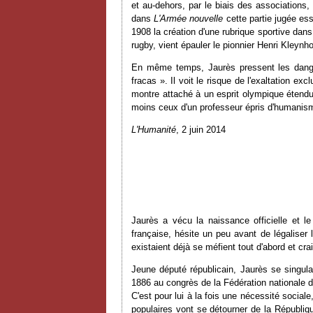
et au-dehors, par le biais des associations, 
dans
L'Armée nouvelle
cette partie jugée esse
1908 la création d'une rubrique sportive dan
rugby, vient épauler le pionnier Henri Kleyn
En même temps, Jaurès pressent les dangers 
fracas ». Il voit le risque de l'exaltation ex
montre attaché à un esprit olympique étendu
moins ceux d'un professeur épris d'humanism
L'Humanité
, 2 juin 2014
Jaurès a vécu la naissance officielle et l
française, hésite un peu avant de légaliser
existaient déjà se méfient tout d'abord et cra
Jeune député républicain, Jaurès se singulari
1886 au congrès de la Fédération nationale des
C'est pour lui à la fois une nécessité sociale
populaires vont se détourner de la Républi