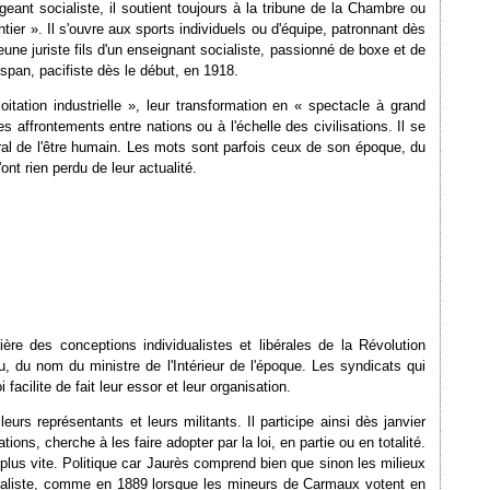
geant socialiste, il soutient toujours à la tribune de la Chambre ou
entier ». Il s'ouvre aux sports individuels ou d'équipe, patronnant dès
ne juriste fils d'un enseignant socialiste, passionné de boxe et de
span, pacifiste dès le début, en 1918.
itation industrielle », leur transformation en « spectacle à grand
les affrontements entre nations ou à l'échelle des civilisations. Il se
ral de l'être humain. Les mots sont parfois ceux de son époque, du
t rien perdu de leur actualité.
re des conceptions individualistes et libérales de la Révolution
, du nom du ministre de l'Intérieur de l'époque. Les syndicats qui
acilite de fait leur essor et leur organisation.
urs représentants et leurs militants. Il participe ainsi dès janvier
ons, cherche à les faire adopter par la loi, en partie ou en totalité.
au plus vite. Politique car Jaurès comprend bien que sinon les milieux
ionaliste, comme en 1889 lorsque les mineurs de Carmaux votent en