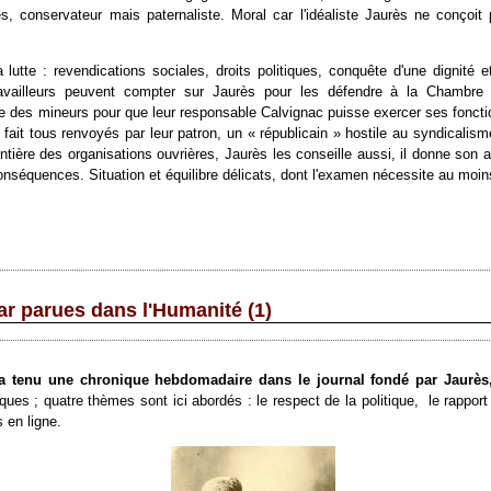
, conservateur mais paternaliste. Moral car l'idéaliste Jaurès ne conçoit 
lutte : revendications sociales, droits politiques, conquête d'une dignité et
availleurs peuvent compter sur Jaurès pour les défendre à la Chambre et
e des mineurs pour que leur responsable Calvignac puisse exercer ses fonctio
fait tous renvoyés par leur patron, un « républicain » hostile au syndicalisme
ière des organisations ouvrières, Jaurès les conseille aussi, il donne son av
conséquences. Situation et équilibre délicats, dont l'examen nécessite au moin
r parues dans l'Humanité (1)
r a tenu une chronique hebdomadaire dans le journal fondé par Jaurè
ues ; quatre thèmes sont ici abordés : le respect de la politique,
le rapport
 en ligne.