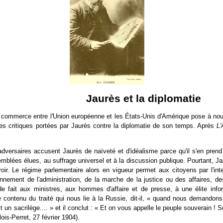
Jaurès et la diplomatie
le commerce entre l'Union européenne et les
É
tats-Unis d'Amérique pose à nou
des critiques portées par Jaurès contre la diplomatie de son temps. Après
L'
dversaires accusent Jaurès de naïveté et d'idéalisme parce qu'il s'en pren
emblées élues, au suffrage universel et à la discussion publique. Pourtant, J
oir. Le régime parlementaire alors en vigueur permet aux citoyens par l'inte
onnement de l'administration, de la marche de la justice ou des affaires, 
é de fait aux ministres, aux hommes d'affaire et de presse, à une élite in
e contenu du traité qui nous lie à la Russie, dit-il, « quand nous demandons
un sacrilège.... » et il conclut : « Et on vous appelle le peuple souverain !
ois-Perret, 27 février 1904).