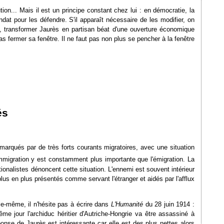
ion... Mais il est un principe constant chez lui : en démocratie, la
dat pour les défendre. S'il apparaît nécessaire de les modifier, on
s, transformer Jaurès en partisan béat d'une ouverture économique
as fermer sa fenêtre. Il ne faut pas non plus se pencher à la fenêtre
és
marqués par de très forts courants migratoires, avec une situation
mmigration y est constamment plus importante que l'émigration. La
onalistes dénoncent cette situation. L'ennemi est souvent intérieur
us en plus présentés comme servant l'étranger et aidés par l'afflux
le-même, il n'hésite pas à écrire dans
L'Humanité
du 28 juin 1914 :
e jour l'archiduc héritier d'Autriche-Hongrie va être assassiné à
onse de Jaurès est intéressante car elle est des plus nettes alors