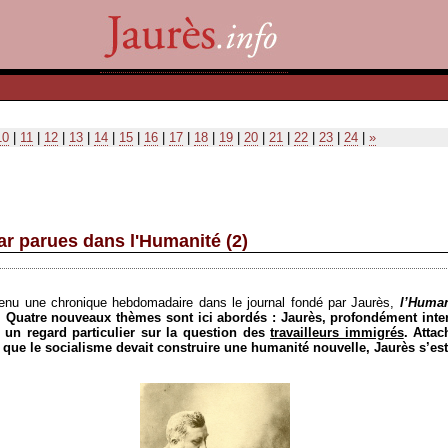
10
|
11
|
12
|
13
|
14
|
15
|
16
|
17
|
18
|
19
|
20
|
21
|
22
|
23
|
24
|
»
r parues dans l'Humanité (2)
tenu une chronique hebdomadaire dans le journal fondé par Jaurès,
l’Human
 Quatre nouveaux thèmes sont ici abordés : Jaurès, profondément inter
é un regard particulier sur la question des
travailleurs immigrés
. Attac
t que le socialisme devait construire une humanité nouvelle, Jaurès s’e