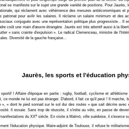
ional se manifeste sur le sujet une grande variété de positions. Pour Jaurès, le
 nationale, qui réclament avec véhémence des mesures antiéconomiques et por
le patronat pour avilir les salaires. Il réclame un salaire minimum et des a
ociaux conjugués avec une représentation politique plus progressiste... Il e
ndre coût une main d'
œ
uvre étrangère. Jaurès est très attentif aussi à la libert
lutter « sans crainte d'expulsion ». Le radical Clemenceau, ministre de l'Intérie
les. Diversité de la gauche française...
Jaurès, les sports et l'éducation ph
sportif ! Affaire d'époque en partie : rugby, football, cyclisme et athlétisme
ce monde ne lui est pas étranger. D'abord, il fait ce qu'il peut ! Il marche, 
 », « dont le pied sonnait sur le sol dur des routes » que sait décrire avec e
riosité. Il essaie. Sans trop de réussite, il s'initie au vélo, en passe de d
e
s manifestations du XX
siècle. En visite à Malmö, ville suédoise, il s'exerce s
nt l'éducation physique. Maire-adjoint de Toulouse, il refuse le militarisme 