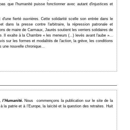
pas que l'humanité puisse fonctionner avec autant d'injustices et
 d'une fierté ouvrières. Cette solidarité scelle son entrée dans le
 dans la presse contre l'arbitraire, la répression patronale et
ns de maire de Carmaux, Jaurès soutient les verriers solidaires de
. Il exalte à la Chambre « les meneurs (...) levés avant l'aube »...
is sur les formes et modalités de l'action, la grève, les conditions
s une nouvelle chronique...
Ajouté le 09/10/2014 - Auteur : bkermoal
s,
l’Humanité.
Nous
commençons la publication sur le site de la
 à la patrie et à l’Europe, la laïcité et la question des retraites. Huit