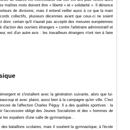
s maîtres mots doivent être « liberté » et « solidarité ». Il dénonce
teurs de divisions, mais il entend veiller aussi à ce que la main
ccords collectifs, plusieurs décennies avant que ceux-ci ne soient
st donc certain qu'il n'aurait pas accepté des mesures européennes
é d'action des ouvriers étrangers « contre l'arbitraire administratif et
ur, est d'un autre avis : les travailleurs étrangers n'ont rien à faire
ysique
 émergent et s'installent avec la génération suivante, alors que lui-
beaucoup et avec plaisir, aussi bien à la campagne qu'en ville. C'est
ncore de l'affection Charles Péguy. Il a des qualités sportives : la
evenir l'accessoire obligé des Jeunes Socialistes et des « hommes de
ur les espaliers d'une salle de gymnastique...
des bataillons scolaires, mais il soutient la gymnastique, à l'école