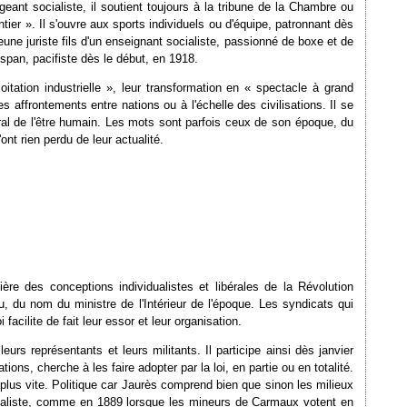
geant socialiste, il soutient toujours à la tribune de la Chambre ou
entier ». Il s'ouvre aux sports individuels ou d'équipe, patronnant dès
ne juriste fils d'un enseignant socialiste, passionné de boxe et de
span, pacifiste dès le début, en 1918.
itation industrielle », leur transformation en « spectacle à grand
les affrontements entre nations ou à l'échelle des civilisations. Il se
ral de l'être humain. Les mots sont parfois ceux de son époque, du
t rien perdu de leur actualité.
re des conceptions individualistes et libérales de la Révolution
, du nom du ministre de l'Intérieur de l'époque. Les syndicats qui
acilite de fait leur essor et leur organisation.
urs représentants et leurs militants. Il participe ainsi dès janvier
ons, cherche à les faire adopter par la loi, en partie ou en totalité.
au plus vite. Politique car Jaurès comprend bien que sinon les milieux
ionaliste, comme en 1889 lorsque les mineurs de Carmaux votent en