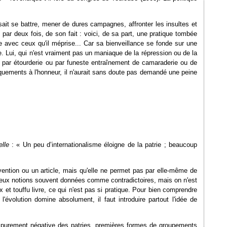
ait se battre, mener de dures campagnes, affronter les insultes et
 par deux fois, de son fait : voici, de sa part, une pratique tombée
e avec ceux qu'il méprise... Car sa bienveillance se fonde sur une
e. Lui, qui n'est vraiment pas un maniaque de la répression ou de la
e par étourderie ou par funeste entraînement de camaraderie ou de
anquements à l'honneur, il n'aurait sans doute pas demandé une peine
lle
: « Un peu d’internationalisme éloigne de la patrie ; beaucoup
vention ou un article, mais qu'elle ne permet pas par elle-même de
e deux notions souvent données comme contradictoires, mais on n'est
x et touffu livre, ce qui n'est pas si pratique. Pour bien comprendre
'évolution domine absolument, il faut introduire partout l'idée de
 purement négative des patries, premières formes de groupements