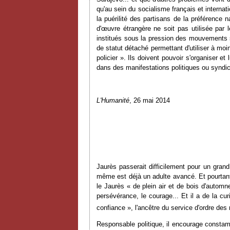
qu'au sein du socialisme français et internat
la puérilité des partisans de la préférence
d'
œ
uvre étrangère ne soit pas utilisée par 
institués sous la pression des mouvements s
de statut détaché permettant d'utiliser à moi
policier ». Ils doivent pouvoir s'organiser et 
dans des manifestations politiques ou syndica
L'Humanité
, 26 mai 2014
Jaurès passerait difficilement pour un grand 
même est déjà un adulte avancé. Et pourtant, 
le Jaurès « de plein air et de bois d'automne
persévérance, le courage... Et il a de la cu
confiance », l'ancêtre du service d'ordre de
Responsable politique, il encourage constamme