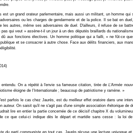
endre.
s est un grand orateur parlementaire, mais aussi un militant, un homme qui s
adversaires ou les charges de gendarmerie et de la police. Il se bat en duel,
 les autres, même ses adversaires de duel. D'ailleurs, il refuse de se battr
pas qui veut » assène-t-il un jour à un des députés braillards du nationalism
dû aux fonctions électives. Un homme politique qui a failli, « ne fût-ce qu
vie publique et se consacrer à autre chose. Face aux délits financiers, aux m
ligibilité.
2014)
est entendu. On a répété à l'envie sa fameuse citation, tirée de
L'Armée nouve
iotisme éloigne de l’Internationale ; beaucoup de patriotisme y ramène. »
t parfois le cas chez Jaurès, est du meilleur effet oratoire dans une inter
n auteur. On saisit qu'il ne s'agit pas d'une simple association rhétorique d
drait lire en entier la partie concernée de ce décisif chapitre X du volumineu
de ce que celui-ci indique dès le départ et martèle sans cesse : la loi de l
te du parti communiste
en tout cas, Jaurès récuse une lecture univoque et