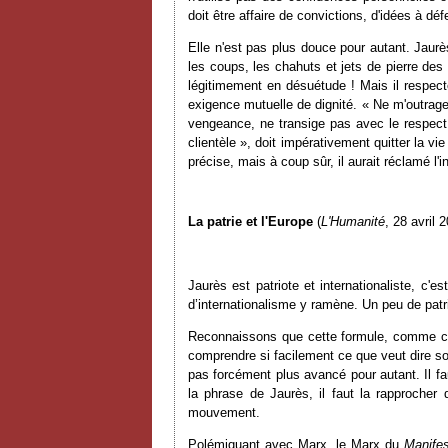
doit être affaire de convictions, d'idées à déf
Elle n'est pas plus douce pour autant. Jaurè
les coups, les chahuts et jets de pierre des 
légitimement en désuétude ! Mais il respecte
exigence mutuelle de dignité. « Ne m'outrage 
vengeance, ne transige pas avec le respect 
clientèle », doit impérativement quitter la 
précise, mais à coup sûr, il aurait réclamé l'iné
La patrie et l'Europe
(
L'Humanité
, 28 avril 
Jaurès est patriote et internationaliste, c'
d’internationalisme y ramène. Un peu de patr
Reconnaissons que cette formule, comme c'es
comprendre si facilement ce que veut dire so
pas forcément plus avancé pour autant. Il fau
la phrase de Jaurès, il faut la rapprocher 
mouvement.
Polémiquant avec Marx, le Marx du
Manifes