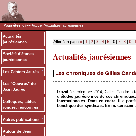
Vous êtes ici >>
Accueil
/Actualités jaurésiennes
Actualités
Aller à la page
«
|
1
|
2
|
3
|
4
|
5
|
6
|
7
|
8
|
9
|
jaurésiennes
Actualités jaurésiennes
Société d'études
jaurésiennes
Les Cahiers Jaurès
Les chroniques de Gilles Canda
Les "Oeuvres" de
Jean Jaurès
D’avril à septembre 2014, Gilles Candar a 
d’études jaurésiennes de ses chroniques.
internationales
. Dans ce cadre, il a port
Colloques, tables-
bénéfique des
syndicats
. Enfin, conscien
rondes, rencontres
Autres publications
Autour de Jean