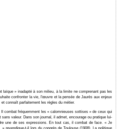
nt laïque » inadapté à son milieu, à la limite ne comprenant pas les
haite confronter la vie, l'œuvre et la pensée de Jaurès aux enjeux
et connaît parfaitement les règles du métier.
yens. Il combat fréquemment les « calomnieuses sottises » de ceux qui
 sans valeur. Dans son journal, il admet, encourage ou pratique lui-
dre une de ses expressions. En tout cas, il combat de face. « Je
. » revendique-t-il lors du congrès de Toulouse (1908). La politique