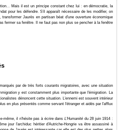
ion... Mais il est un principe constant chez lui : en démocratie, la
dat pour les défendre. S'il apparaît nécessaire de les modifier, on
s, transformer Jaurès en partisan béat d'une ouverture économique
as fermer sa fenêtre. Il ne faut pas non plus se pencher à la fenêtre
és
marqués par de très forts courants migratoires, avec une situation
mmigration y est constamment plus importante que l'émigration. La
onalistes dénoncent cette situation. L'ennemi est souvent intérieur
us en plus présentés comme servant l'étranger et aidés par l'afflux
le-même, il n'hésite pas à écrire dans
L'Humanité
du 28 juin 1914 :
e jour l'archiduc héritier d'Autriche-Hongrie va être assassiné à
onse de Jaurès est intéressante car elle est des plus nettes alors