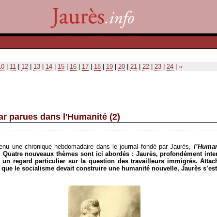
10
|
11
|
12
|
13
|
14
|
15
|
16
|
17
|
18
|
19
|
20
|
21
|
22
|
23
|
24
|
»
r parues dans l'Humanité (2)
tenu une chronique hebdomadaire dans le journal fondé par Jaurès,
l’Human
 Quatre nouveaux thèmes sont ici abordés : Jaurès, profondément inter
é un regard particulier sur la question des
travailleurs immigrés
. Attac
t que le socialisme devait construire une humanité nouvelle, Jaurès s’e