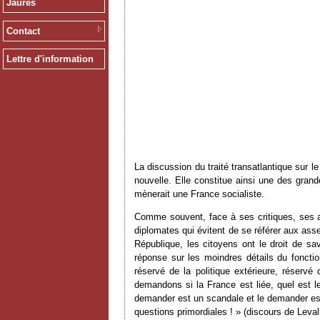
Jaurès
Contact
Lettre d'information
La discussion du traité transatlantique sur 
nouvelle. Elle constitue ainsi une des gran
mènerait une France socialiste.
Comme souvent, face à ses critiques, ses a
diplomates qui évitent de se référer aux ass
République, les citoyens ont le droit de sav
réponse sur les moindres détails du foncti
réservé de la politique extérieure, réserv
demandons si la France est liée, quel est l
demander est un scandale et le demander est 
questions primordiales ! » (discours de Levall