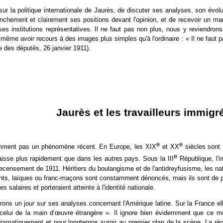
r la politique internationale de Jaurès, de discuter ses analyses, son évolut
anchement et clairement ses positions devant l'opinion, et de recevoir un man
es institutions représentatives. Il ne faut pas non plus, nous y reviendron
t même avoir recours à des images plus simples qu'à l'ordinaire : « Il ne faut p
e des députés, 26 janvier 1911).
Jaurès et les travailleurs immigr
e
e
emment pas un phénomène récent. En Europe, les XIX
et XX
siècles sont 
e
 baisse plus rapidement que dans les autres pays. Sous la III
République, l'i
censement de 1911. Héritiers du boulangisme et de l'antidreyfusisme, les nati
ants, laïques ou franc-maçons sont constamment dénoncés, mais ils sont de pl
es salaires et porteraient atteinte à l'identité nationale.
ons un jour sur ses analyses concernant l'Amérique latine. Sur la France el
celui de la main d'
œ
uvre étrangère ». Il ignore bien évidemment que ce mêm
dramatiquement et pour longtemps surgir au premier plan de la scène. La rép