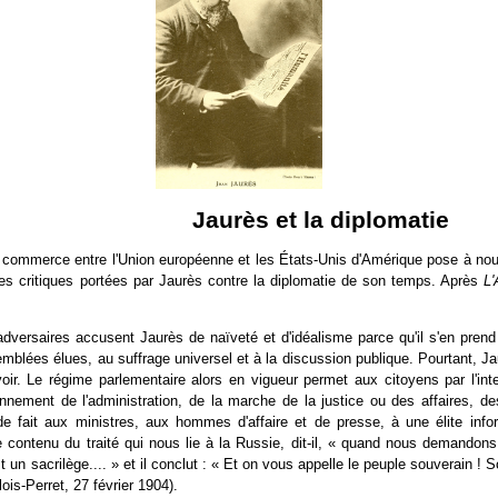
Jaurès et la diplomatie
le commerce entre l'Union européenne et les
É
tats-Unis d'Amérique pose à nou
des critiques portées par Jaurès contre la diplomatie de son temps. Après
L'
dversaires accusent Jaurès de naïveté et d'idéalisme parce qu'il s'en pren
emblées élues, au suffrage universel et à la discussion publique. Pourtant, J
oir. Le régime parlementaire alors en vigueur permet aux citoyens par l'inte
onnement de l'administration, de la marche de la justice ou des affaires, 
é de fait aux ministres, aux hommes d'affaire et de presse, à une élite in
e contenu du traité qui nous lie à la Russie, dit-il, « quand nous demandons
un sacrilège.... » et il conclut : « Et on vous appelle le peuple souverain !
ois-Perret, 27 février 1904).