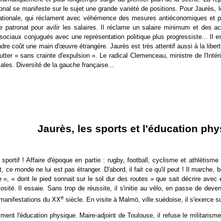
ional se manifeste sur le sujet une grande variété de positions. Pour Jaurès, le
 nationale, qui réclament avec véhémence des mesures antiéconomiques et por
le patronat pour avilir les salaires. Il réclame un salaire minimum et des a
ociaux conjugués avec une représentation politique plus progressiste... Il e
ndre coût une main d'
œ
uvre étrangère. Jaurès est très attentif aussi à la libert
lutter « sans crainte d'expulsion ». Le radical Clemenceau, ministre de l'Intérie
les. Diversité de la gauche française...
Jaurès, les sports et l'éducation ph
sportif ! Affaire d'époque en partie : rugby, football, cyclisme et athlétisme
ce monde ne lui est pas étranger. D'abord, il fait ce qu'il peut ! Il marche, 
 », « dont le pied sonnait sur le sol dur des routes » que sait décrire avec e
riosité. Il essaie. Sans trop de réussite, il s'initie au vélo, en passe de d
e
s manifestations du XX
siècle. En visite à Malmö, ville suédoise, il s'exerce s
nt l'éducation physique. Maire-adjoint de Toulouse, il refuse le militarisme 