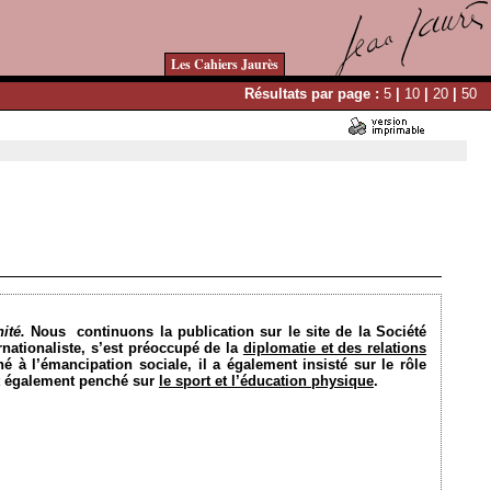
Les Cahiers Jaurès
Résultats par page :
5
|
10
|
20
|
50
Ajouté le 13/10/2014 - Auteur : bkermoal
ité.
Nous
continuons la publication sur le site de la Société
nationaliste, s’est préoccupé de la
diplomatie et des relations
hé à l’émancipation sociale, il a également insisté sur le rôle
st également penché sur
le sport et l’éducation physique
.