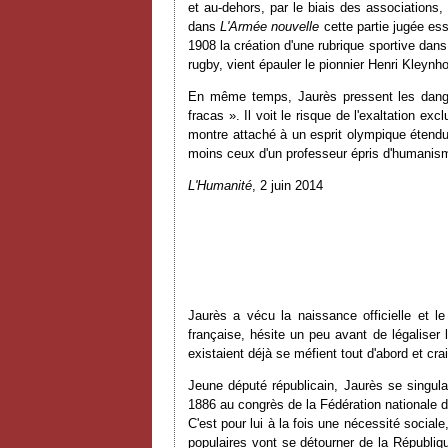
et au-dehors, par le biais des associations, 
dans
L'Armée nouvelle
cette partie jugée esse
1908 la création d'une rubrique sportive dan
rugby, vient épauler le pionnier Henri Kleyn
En même temps, Jaurès pressent les dangers 
fracas ». Il voit le risque de l'exaltation ex
montre attaché à un esprit olympique étendu
moins ceux d'un professeur épris d'humanism
L'Humanité
, 2 juin 2014
Jaurès a vécu la naissance officielle et l
française, hésite un peu avant de légaliser
existaient déjà se méfient tout d'abord et cra
Jeune député républicain, Jaurès se singulari
1886 au congrès de la Fédération nationale des
C'est pour lui à la fois une nécessité sociale
populaires vont se détourner de la Républi