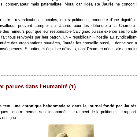
, conservateur mais paternaliste. Moral car l'idéaliste Jaurès ne conçoit 
lutte : revendications sociales, droits politiques, conquête d'une dignité et
availleurs peuvent compter sur Jaurès pour les défendre à la Chambre et
e des mineurs pour que leur responsable Calvignac puisse exercer ses fonctio
fait tous renvoyés par leur patron, un « républicain » hostile au syndicalisme
ière des organisations ouvrières, Jaurès les conseille aussi, il donne son av
conséquences. Situation et équilibre délicats, dont l'examen nécessite au moin
r parues dans l'Humanité (1)
r a tenu une chronique hebdomadaire dans le journal fondé par Jaurè
ues ; quatre thèmes sont ici abordés : le respect de la politique,
le rapport
 en ligne.