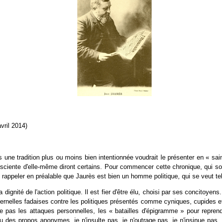
avril 2014)
 une tradition plus ou moins bien intentionnée voudrait le présenter en « sai
sciente d'elle-même diront certains. Pour commencer cette chronique, qui sou
rappeler en préalable que Jaurès est bien un homme politique, qui se veut tel 
 dignité de l'action politique. Il est fier d'être élu, choisi par ses concito
éternelles fadaises contre les politiques présentés comme cyniques, cupides et
e pas les attaques personnelles, les « batailles d'épigramme » pour repren
u des propos anonymes, je n'insulte pas, je n'outrage pas, je n'insinue pas..