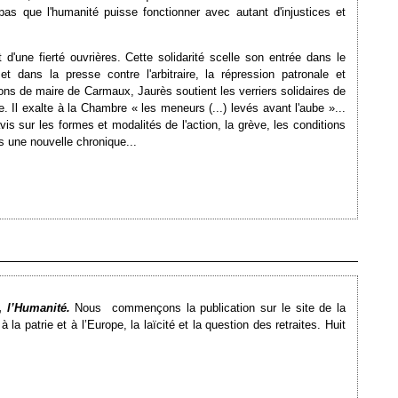
pas que l'humanité puisse fonctionner avec autant d'injustices et
 d'une fierté ouvrières. Cette solidarité scelle son entrée dans le
 dans la presse contre l'arbitraire, la répression patronale et
ns de maire de Carmaux, Jaurès soutient les verriers solidaires de
. Il exalte à la Chambre « les meneurs (...) levés avant l'aube »...
is sur les formes et modalités de l'action, la grève, les conditions
s une nouvelle chronique...
Ajouté le 09/10/2014 - Auteur : bkermoal
s,
l’Humanité.
Nous
commençons la publication sur le site de la
 à la patrie et à l’Europe, la laïcité et la question des retraites. Huit