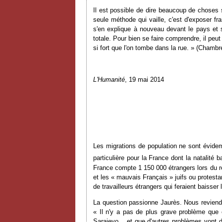
Il est possible de dire beaucoup de choses su
seule méthode qui vaille, c'est d'exposer fr
s'en explique à nouveau devant le pays et s
totale. Pour bien se faire comprendre, il peu
si fort que l'on tombe dans la rue. » (Chambr
L'Humanité
, 19 mai 2014
Les migrations de population ne sont évid
particulière pour la France dont la natalité
France compte 1 150 000 étrangers lors du re
et les « mauvais Français » juifs ou protest
de travailleurs étrangers qui feraient baisser l
La question passionne Jaurès. Nous reviendr
« Il n'y a pas de plus grave problème que 
Sarajevo... et que d'autres problèmes vont 