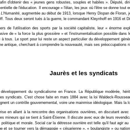
afin d'obtenir des « jeunes gens robustes, souples et habiles ». Député, diri
ntielle de l'éducation. Il encourage « l'élan, les jeux où l'être se donne tout 
s
L'Humanité
, augmentée au début de 1913, lorsque Henry Dispan de Floran, jeu
hoff. Tous deux seront tués à la guerre, le commandant Kleynhoff en 1916 et Di
de l'utilisation des sports par la société capitaliste, leur « énorme explo
clusive de « la force la plus grossière » et l'instrumentalisation possible dans 
 à tous. Le sport pour lui reste un aspect particulier du développement géné
e antique, cherchant à comprendre la nouveauté, mais ses préoccupations n'on
Jaurès et les syndicats
e développement du syndicalisme en France. La République modérée, héritiè
 les syndicats. C'est chose faite en mars 1884 avec la loi Waldeck-Rousseau
ignent un contrôle gouvernemental, voire une mainmise idéologique. Mais la loi f
se en allant à la rencontre des organisations ouvrières, en discutant avec le
 mineurs qui se tient à Saint-Étienne. Il discute avec eux de leurs revendicati
, politique et morale. Social car la détresse ouvrière est telle qu'il faut agir 
que et se tourner vers la démagogie « césarienne », « boulangiste » ou nat