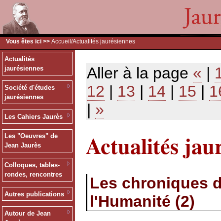
Vous êtes ici >>
Accueil
/Actualités jaurésiennes
Actualités
Aller à la page
«
|
jaurésiennes
12
|
13
|
14
|
15
|
1
Société d'études
jaurésiennes
|
»
Les Cahiers Jaurès
Actualités jau
Les "Oeuvres" de
Jean Jaurès
Colloques, tables-
rondes, rencontres
Les chroniques d
Autres publications
l'Humanité (2)
Autour de Jean