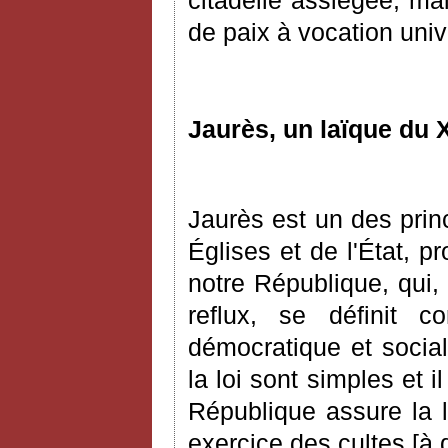
de paix à vocation univ
Jaurès, un laïque du 
Jaurès est un des prin
É
glises et de l'
É
tat, p
notre République, qui,
reflux, se définit c
démocratique et social
la loi sont simples et i
République assure la li
exercice des cultes
[
à 