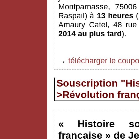
Montparnasse, 7500
Raspail) à
13 heures
(
Amaury Catel, 48 rue
2014 au plus tard
).
→
télécharger le coup
Souscription "His
>Révolution fran
« Histoire so
française » de J