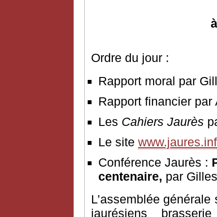
à
Ordre du jour :
Rapport moral par Gil
Rapport financier par
Les
Cahiers Jaurès
p
Le site
www.jaures.in
Conférence Jaurès :
P
centenaire,
par Gille
L’assemblée générale s
jaurésiens brasser