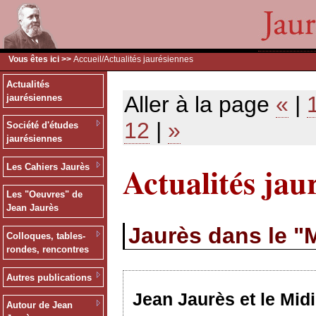
Vous êtes ici >>
Accueil
/Actualités jaurésiennes
Actualités
Aller à la page
«
|
jaurésiennes
12
|
»
Société d'études
jaurésiennes
Actualités jau
Les Cahiers Jaurès
Les "Oeuvres" de
Jean Jaurès
Jaurès dans le "M
Colloques, tables-
rondes, rencontres
Autres publications
Jean Jaurès et le Midi
Autour de Jean