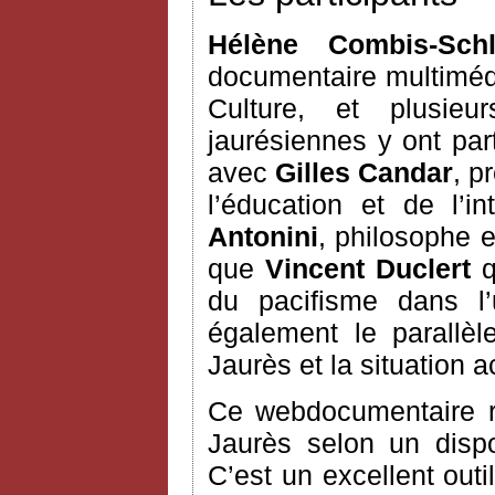
Hélène Combis-Sch
documentaire multimédi
Culture, et plusie
jaurésiennes y ont part
avec
Gilles Candar
, p
l’éducation et de l’i
Antonini
, philosophe e
que
Vincent Duclert
q
du pacifisme dans l’
également le parallè
Jaurès et la situation a
Ce webdocumentaire ra
Jaurès selon un dispos
C’est un excellent outil