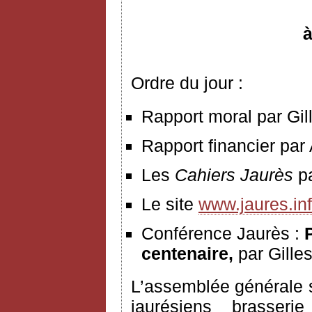
à
Ordre du jour :
Rapport moral par Gil
Rapport financier par
Les
Cahiers Jaurès
p
Le site
www.jaures.in
Conférence Jaurès :
P
centenaire,
par Gille
L’assemblée générale s
jaurésiens brasser