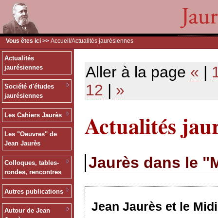
Vous êtes ici >>
Accueil
/Actualités jaurésiennes
Actualités
Aller à la page
«
|
jaurésiennes
12
|
»
Société d'études
jaurésiennes
Actualités jau
Les Cahiers Jaurès
Les "Oeuvres" de
Jean Jaurès
Jaurès dans le "M
Colloques, tables-
rondes, rencontres
Autres publications
Jean Jaurès et le Midi
Autour de Jean