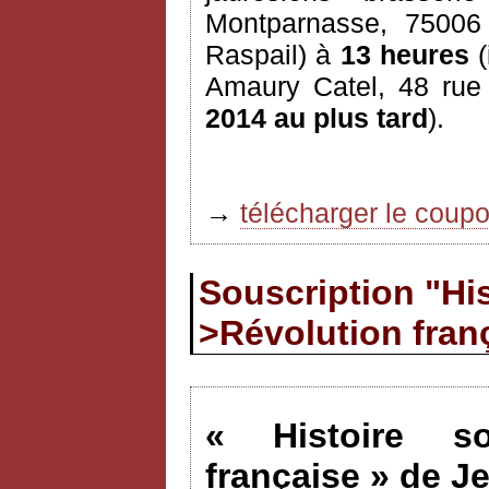
Montparnasse, 7500
Raspail) à
13 heures
(
Amaury Catel, 48 rue
2014 au plus tard
).
→
télécharger le coup
Souscription "His
>Révolution fran
« Histoire so
française » de J