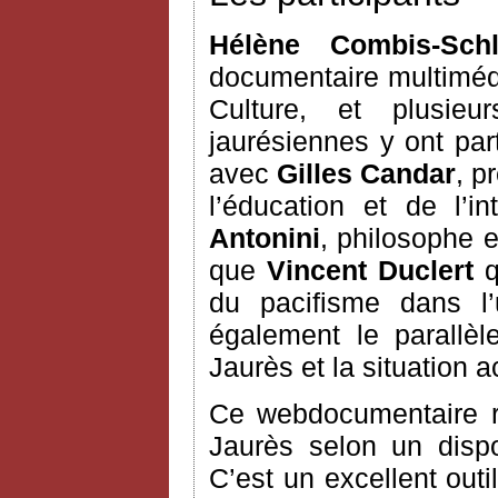
Hélène Combis-Sch
documentaire multimédi
Culture, et plusie
jaurésiennes y ont part
avec
Gilles Candar
, p
l’éducation et de l’i
Antonini
, philosophe e
que
Vincent Duclert
q
du pacifisme dans l’
également le parallè
Jaurès et la situation a
Ce webdocumentaire ra
Jaurès selon un dispos
C’est un excellent outil