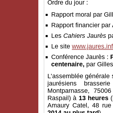
Ordre du jour :
Rapport moral par Gil
Rapport financier par
Les
Cahiers Jaurès
p
Le site
www.jaures.in
Conférence Jaurès :
P
centenaire,
par Gille
L’assemblée générale s
jaurésiens brasser
Montparnasse, 7500
Raspail) à
13 heures
(
Amaury Catel, 48 rue
2014 au plus tard
).