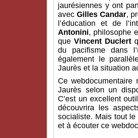
jaurésiennes y ont part
avec
Gilles Candar
, p
l’éducation et de l’i
Antonini
, philosophe e
que
Vincent Duclert
q
du pacifisme dans l’
également le parallè
Jaurès et la situation a
Ce webdocumentaire ra
Jaurès selon un dispos
C’est un excellent outil
découvrira les aspec
socialiste. Mais tout l
et à écouter ce webdoc