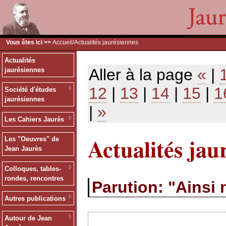
Vous êtes ici >>
Accueil
/Actualités jaurésiennes
Actualités
Aller à la page
«
|
jaurésiennes
12
|
13
|
14
|
15
|
1
Société d'études
jaurésiennes
|
»
Les Cahiers Jaurès
Actualités jau
Les "Oeuvres" de
Jean Jaurès
Colloques, tables-
rondes, rencontres
Parution: "Ainsi
Autres publications
Autour de Jean