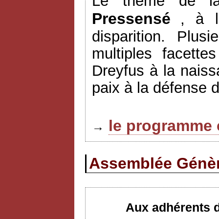
Le thème de l
Pressensé
, à l
disparition. Plus
multiples facett
Dreyfus à la naiss
paix à la défense 
le programme 
→
Assemblée Génèra
Aux adhérents d