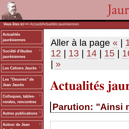
Vous êtes ici >>
Accueil
/Actualités jaurésiennes
Actualités
Aller à la page
«
|
jaurésiennes
12
|
13
|
14
|
15
|
1
Société d'études
jaurésiennes
|
»
Les Cahiers Jaurès
Actualités jau
Les "Oeuvres" de
Jean Jaurès
Colloques, tables-
rondes, rencontres
Parution: "Ainsi
Autres publications
Autour de Jean