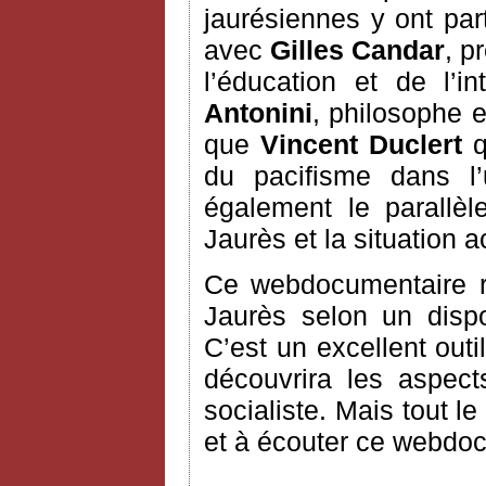
jaurésiennes y ont part
avec
Gilles Candar
, p
l’éducation et de l’i
Antonini
, philosophe e
que
Vincent Duclert
q
du pacifisme dans l’
également le parallè
Jaurès et la situation a
Ce webdocumentaire ra
Jaurès selon un dispos
C’est un excellent outil
découvrira les aspec
socialiste. Mais tout l
et à écouter ce webdoc