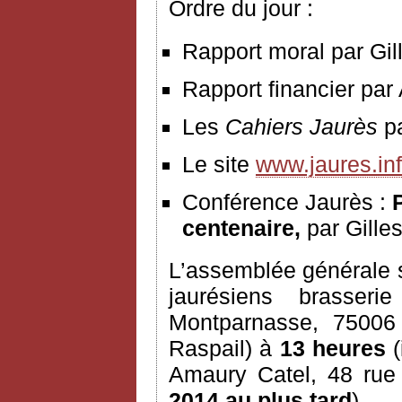
Ordre du jour :
Rapport moral par Gil
Rapport financier par
Les
Cahiers Jaurès
p
Le site
www.jaures.in
Conférence Jaurès :
P
centenaire,
par Gille
L’assemblée générale s
jaurésiens brasser
Montparnasse, 7500
Raspail) à
13 heures
(
Amaury Catel, 48 rue
2014 au plus tard
).