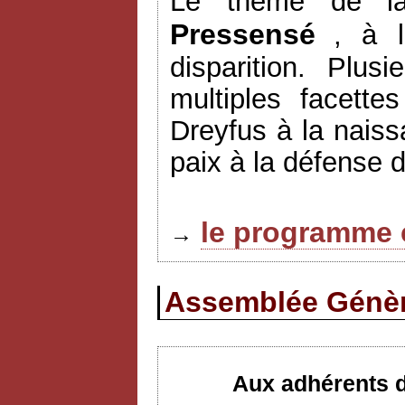
Le thème de l
Pressensé
, à l
disparition. Plus
multiples facett
Dreyfus à la naiss
paix à la défense 
le programme 
→
Assemblée Génèra
Aux adhérents d