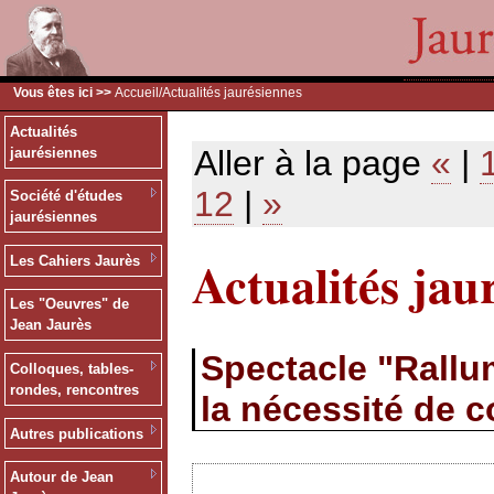
Vous êtes ici >>
Accueil
/Actualités jaurésiennes
Actualités
Aller à la page
«
|
jaurésiennes
12
|
»
Société d'études
jaurésiennes
Actualités jau
Les Cahiers Jaurès
Les "Oeuvres" de
Jean Jaurès
Spectacle "Rallum
Colloques, tables-
rondes, rencontres
la nécessité de 
Autres publications
Autour de Jean