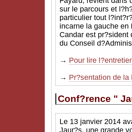
Fayard, revient dans 
sur le parcours et l?h
particulier tout l?int?
incarne la gauche en 
Candar est pr?sident 
du Conseil d?Administ
→
Pour lire l?entreti
→
Pr?sentation de la
Conf?rence " Ja
Le 13 janvier 2014 ava
Jaur?s, une grande vo