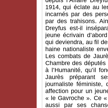
depuis l’Affaire Drey
1914, qui éclate au l
incarnés par des pers
par des trahisons. Ai
Dreyfus est-il insépa
jeune écrivain d’abord
qui deviendra, au fil d
haine nationaliste enve
Les combats de Jaurè
Chambre des députés o
à l’Humanité, qu’il f
Jaurès préparant s
journaliste féministe,
affection pour un jeu
« le Gavroche ». Ce «
aussi par ses chan