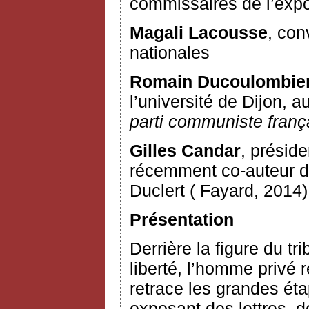
commissaires de l’expos
Magali Lacousse
, con
nationales
Romain Ducoulombie
l’université de Dijon, 
parti communiste franç
Gilles Candar
, présid
récemment co-auteur d
Duclert ( Fayard, 2014)
Présentation
Derrière la figure du tri
liberté, l’homme privé 
retrace les grandes éta
exposant des lettres, d