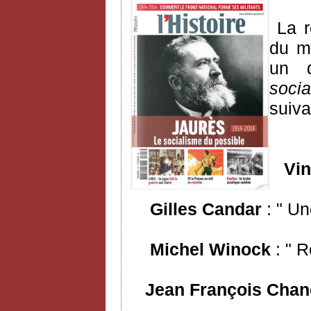
La 
du mo
un d
soci
suiva
Vinc
Gilles Candar
: " Un
Michel Winock
: " R
Jean François Chan