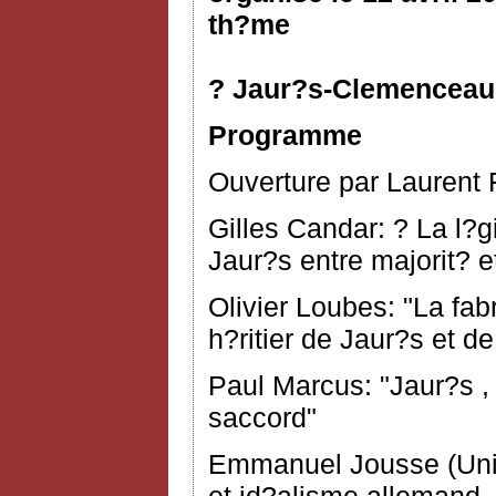
th?me
? Jaur?s-Clemenceau, 
Programme
Ouverture par Laurent F
Gilles Candar: ? La l?
Jaur?s entre majorit? e
Olivier Loubes: "La fa
h?ritier de Jaur?s et 
Paul Marcus: "Jaur?s ,
saccord"
Emmanuel Jousse (Unive
et id?alisme allemand.