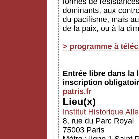
formes de résistances,
dominants, aux contr
du pacifisme, mais a
de la paix, ou à la di
> programme à télé
Entrée libre dans la 
inscription obligatoi
patris.fr
Lieu(x)
Institut Historique Al
8, rue du Parc Royal
75003 Paris
Métro : ligne 1 Saint 