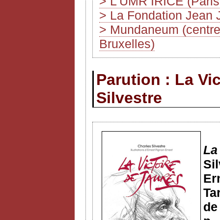
> L’UMR IRICE (Paris
> La Fondation Jean 
> Mundaneum (centre d
Bruxelles)
Parution : La Vi
Silvestre
La
Si
Er
Ta
de