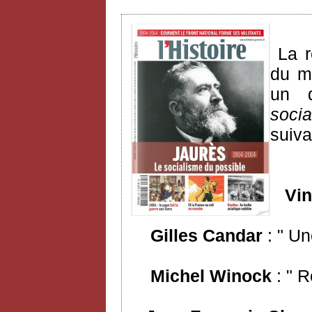
La 
du mo
un d
soci
suiva
Vinc
Gilles Candar
: " Un
Michel Winock
: " R