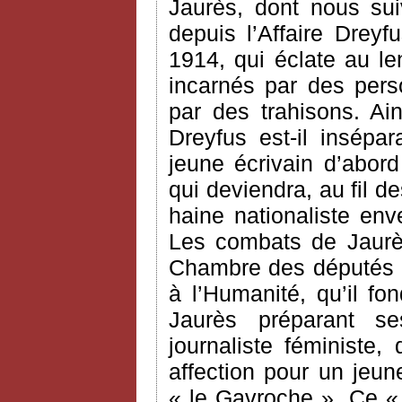
Jaurès, dont nous sui
depuis l’Affaire Drey
1914, qui éclate au l
incarnés par des pers
par des trahisons. Ai
Dreyfus est-il insépa
jeune écrivain d’abord
qui deviendra, au fil d
haine nationaliste enve
Les combats de Jaurè
Chambre des députés o
à l’Humanité, qu’il f
Jaurès préparant s
journaliste féministe,
affection pour un jeu
« le Gavroche ». Ce «