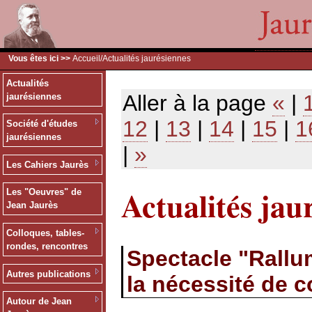
Vous êtes ici >>
Accueil
/Actualités jaurésiennes
Actualités
Aller à la page
«
|
jaurésiennes
12
|
13
|
14
|
15
|
1
Société d'études
jaurésiennes
|
»
Les Cahiers Jaurès
Actualités jau
Les "Oeuvres" de
Jean Jaurès
Colloques, tables-
rondes, rencontres
Spectacle "Rallum
Autres publications
la nécessité de 
Autour de Jean